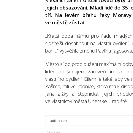
Klesající zájem o startovací byty p
jejich obsazování. Mladí lidé do 35 
tří. Na levém břehu řeky Moravy v
ve městě zůstat.
„Kratší doba nájmu pro řadu mladých 
složitější dosáhnout na vlastní bydlen
bank,“ vysvětlila změnu Pavlína Jagošov
Město si od prodloužení maximální doby n
lidem delší nájem zároveň umožní lépe 
vlastního bydlení. Cílem je také, aby ve 
Pášma, mluvčí radnice, která má k dispoz
Jana Žižky a Štěpnická. Jejich přidě
ve vlastnictví města Uherské Hradiště.
autor:
ceh