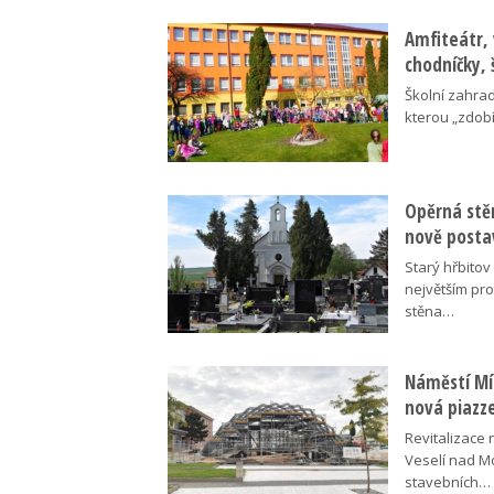
Amfiteátr,
chodníčky, 
Školní zahra
kterou „zdobí
Opěrná stě
nově posta
Starý hřbito
největším pr
stěna…
Náměstí Mír
nová piazz
Revitalizace 
Veselí nad M
stavebních…