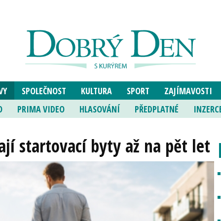
VY
SPOLEČNOST
KULTURA
SPORT
ZAJÍMAVOSTI
O
PRIMA VIDEO
HLASOVÁNÍ
PŘEDPLATNÉ
INZERC
jí startovací byty až na pět let