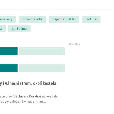
adé páry
nová pravidla
nájem až pět let
radnice
vá
Jan Pášma
 i vánoční strom, okolí kostela
telu sv. Václava v Korytné už vysílaly
 nebyly vyloženě v havarijním…