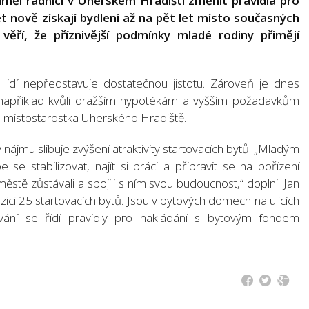
řiměl radnici v Uherském Hradišti změnit pravidla pro
let nově získají bydlení až na pět let místo současných
ěří, že příznivější podmínky mladé rodiny přimějí
lidí nepředstavuje dostatečnou jistotu. Zároveň je dnes
í, například kvůli dražším hypotékám a vyšším požadavkům
á, místostarostka Uherského Hradiště.
ájmu slibuje zvýšení atraktivity startovacích bytů. „Mladým
se stabilizovat, najít si práci a připravit se na pořízení
městě zůstávali a spojili s ním svou budoucnost,“ doplnil Jan
ici 25 startovacích bytů. Jsou v bytových domech na ulicích
lování se řídí pravidly pro nakládání s bytovým fondem