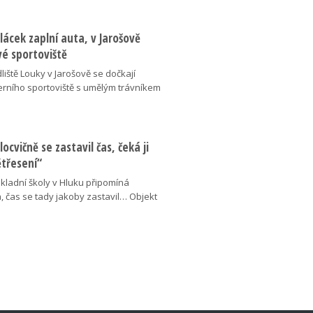
lácek zaplní auta, v Jarošově
vé sportoviště
liště Louky v Jarošově se dočkají
ního sportoviště s umělým trávníkem
locvičně se zastavil čas, čeká ji
ětřesení“
kladní školy v Hluku připomíná
, čas se tady jakoby zastavil… Objekt