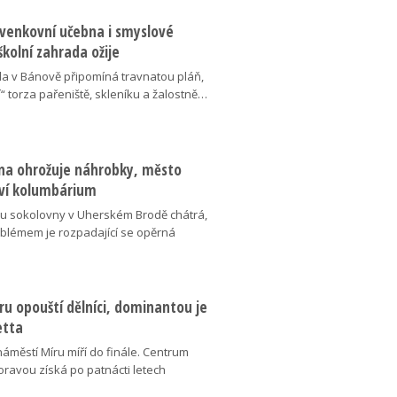
 venkovní učebna i smyslové
školní zahrada ožije
da v Bánově připomíná travnatou pláň,
“ torza pařeniště, skleníku a žalostně…
na ohrožuje náhrobky, město
ví kolumbárium
v u sokolovny v Uherském Brodě chátrá,
oblémem je rozpadající se opěrná
u opouští dělníci, dominantou je
etta
náměstí Míru míří do finále. Centrum
oravou získá po patnácti letech