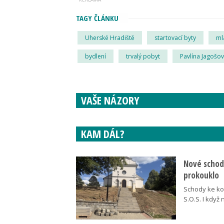
TAGY ČLÁNKU
Uherské Hradiště
startovací byty
ml
bydlení
trvalý pobyt
Pavlína Jagošo
VAŠE NÁZORY
KAM DÁL?
Nové schody
prokouklo
Schody ke kos
S.O.S. I když