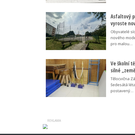
Asfaltový p
vyroste no
Obyvatelé síd
nového moder
pro malou…
Ve školní tě
silné „zem
Tělocvična Zá
šedesátá léta
postavený…