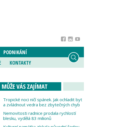
PODNIKÁNÍ
E
KONTAKTY
MŮŽE VÁS ZAJÍMAT
Tropické noci ničí spánek. Jak ochladit byt
a zvládnout vedra bez zbytečných chyb
Nemovitosti radnice prodala rychlostí
blesku, vydělá 83 milionů
Kulturní památka získala původní šedou