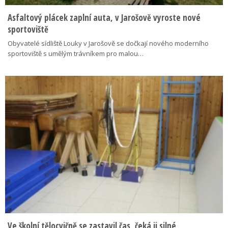
Asfaltový plácek zaplní auta, v Jarošově vyroste nové
sportoviště
Obyvatelé sídliště Louky v Jarošově se dočkají nového moderního
sportoviště s umělým trávníkem pro malou…
Ve školní tělocvičně se zastavil čas, čeká ji silné