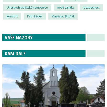
Uherskohradišťská nemocnice
nové sanitky
bezpečnost
komfort
Petr Sládek
Vlastislav Blizňák
VAŠE NÁZORY
KAM DÁL?