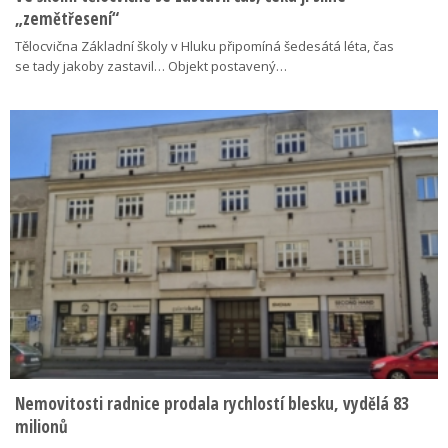
„zemětřesení“
Tělocvična Základní školy v Hluku připomíná šedesátá léta, čas
se tady jakoby zastavil… Objekt postavený…
Nemovitosti radnice prodala rychlostí blesku, vydělá 83
milionů