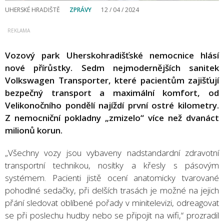
UHERSKÉ HRADIŠTĚ
ZPRÁVY
12 / 04 / 2024
Vozový park Uherskohradišťské nemocnice hlásí
nové přírůstky. Sedm nejmodernějších sanitek
Volkswagen Transporter, které pacientům zajišťují
bezpečný transport a maximální komfort, od
Velikonočního pondělí najíždí první ostré kilometry.
Z nemocniční pokladny „zmizelo“ více než dvanáct
milionů korun.
„Všechny vozy jsou vybaveny nadstandardní zdravotní
transportní technikou, nosítky a křesly s pásovým
systémem. Pacienti jistě ocení anatomicky tvarované
pohodlné sedačky, při delších trasách je možné na jejich
přání sledovat oblíbené pořady v minitelevizi, odreagovat
se při poslechu hudby nebo se připojit na wifi,“ prozradil