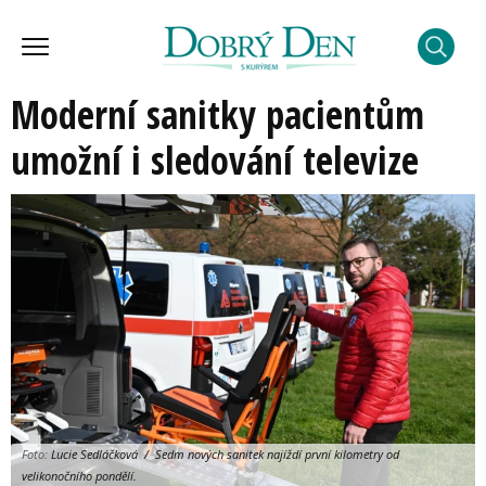
Moderní sanitky pacientům
umožní i sledování televize
Foto:
Lucie Sedláčková / Sedm nových sanitek najíždí první kilometry od
velikonočního pondělí.