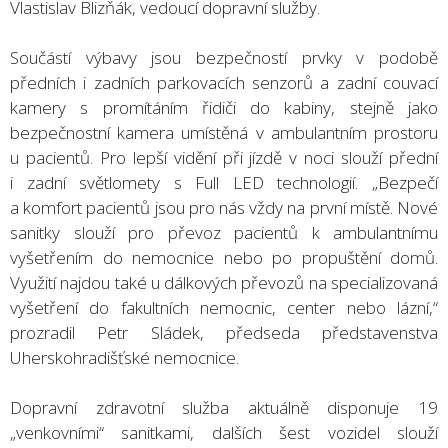
Vlastislav Blizňák, vedoucí dopravní služby.
Součástí výbavy jsou bezpečností prvky v podobě
předních i zadních parkovacích senzorů a zadní couvací
kamery s promítáním řidiči do kabiny, stejně jako
bezpečnostní kamera umístěná v ambulantním prostoru
u pacientů. Pro lepší vidění při jízdě v noci slouží přední
i zadní světlomety s Full LED technologií. „Bezpečí
a komfort pacientů jsou pro nás vždy na první místě. Nové
sanitky slouží pro převoz pacientů k ambulantnímu
vyšetřením do nemocnice nebo po propuštění domů.
Využití najdou také u dálkových převozů na specializovaná
vyšetření do fakultních nemocnic, center nebo lázní,“
prozradil Petr Sládek, předseda představenstva
Uherskohradišťské nemocnice.
Dopravní zdravotní služba aktuálně disponuje 19
„venkovními“ sanitkami, dalších šest vozidel slouží