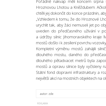
Pořádně nakvap měli koncem srpna sil
Hroznovou Lhotou a Kněždubem. Ačkoliv
chtěli jej dokončit do konce prázdnin, ab
„Vzhledem k tomu, že do Hroznové Lhoty
urychlit tak, aby žáci nemuseli jet po 
uveden do předčasného užívání v pon
a údržby silnic Jihomoravského kraje
mostů došlo i k zesílení povrchu vozovk
Kompletní výměnu mostů zahájili sil
dlouhého mostu, daného do předčasn
dlouhého pětadvacet metrů byla započ
mostů a opravu silnice byly vyčísleny n
Státní fond dopravní infrastruktury a 
největší akcí na mostních objektech na 
autor:
zde