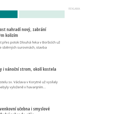
ost nahradí nový, zabrání
m kolizím
t přes potok Dlouhá řeka v Boršicích už
ve sběrných surovinách, stavba
 i vánoční strom, okolí kostela
telu sv. Václava v Korytné už vysílaly
 nebyly vyloženě v havarijním…
 venkovní učebna i smyslové