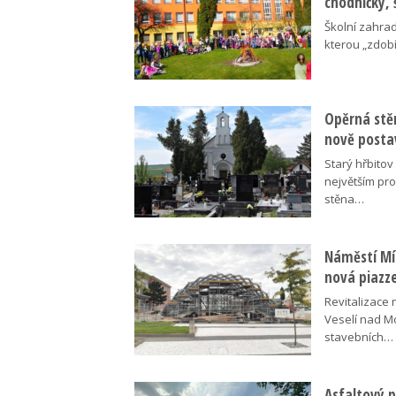
chodníčky, 
Školní zahra
kterou „zdobí
Opěrná stě
nově posta
Starý hřbito
největším pr
stěna…
Náměstí Mír
nová piazz
Revitalizace 
Veselí nad M
stavebních…
Asfaltový p