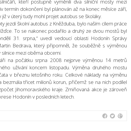
ničáři, kteří postupně vyměnili dva silniční mosty mezi
 termín dokončení byl plánován až na konec měsíce září,
y již v úterý tudy mohl projet autobus se školáky.
 jezdí školní autobus z Kněžduba, bylo naším cílem práce
objížďce. To se nakonec podařilo a druhý ze dvou mostů byl
dělí 31. srpna,“ uvedl vedoucí oblasti Hodonín Správy
 Martin Bedrava, který připomněl, že souběžně s výměnou
y silnice mezi oběma obcemi.
ničáři na počátku srpna 2008 nejprve výměnou 14 metrů
ého užívání koncem listopadu. Výměna druhého mostu
ata v březnu letošního roku. Celkové náklady na výměnu
a bezmála třicet milionů korun, přičemž se na nich podílel
rozpočet Jihomoravského kraje. Zmiňovaná akce je zároveň
okrese Hodonín v posledních letech.