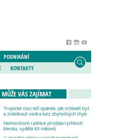
PODNIKÁNÍ
E
KONTAKTY
MŮŽE VÁS ZAJÍMAT
Tropické noci ničí spánek. Jak ochladit byt
a zvládnout vedra bez zbytečných chyb
Nemovitosti radnice prodala rychlostí
blesku, vydělá 83 milionů
U starého mlýna vyrostl pumptrack,