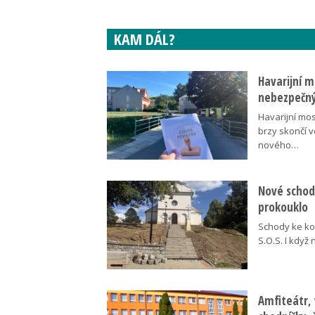
KAM DÁL?
Havarijní m
nebezpečný
Havarijní mos
brzy skončí 
nového…
Nové schody
prokouklo
Schody ke kos
S.O.S. I když
Amfiteátr,