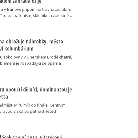
školní zahrada ožije
da v Bánově připomíná travnatou pláň,
“ torza pařeniště, skleníku a žalostně…
na ohrožuje náhrobky, město
ví kolumbárium
v u sokolovny v Uherském Brodě chátrá,
oblémem je rozpadající se opěrná
u opouští dělníci, dominantou je
etta
náměstí Míru míří do finále. Centrum
oravou získá po patnácti letech
lácek zaplní auta, v Jarošově