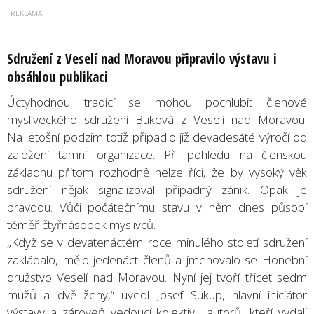
Sdružení z Veselí nad Moravou připravilo výstavu i
obsáhlou publikaci
Úctyhodnou tradicí se mohou pochlubit členové
mysliveckého sdružení Buková z Veselí nad Moravou.
Na letošní podzim totiž připadlo již devadesáté výročí od
založení tamní organizace. Při pohledu na členskou
základnu přitom rozhodně nelze říci, že by vysoký věk
sdružení nějak signalizoval případný zánik. Opak je
pravdou. Vůči počátečnímu stavu v něm dnes působí
téměř čtyřnásobek myslivců.
„Když se v devatenáctém roce minulého století sdružení
zakládalo, mělo jedenáct členů a jmenovalo se Honební
družstvo Veselí nad Moravou. Nyní jej tvoří třicet sedm
mužů a dvě ženy,“ uvedl Josef Sukup, hlavní iniciátor
výstavy a zároveň vedoucí kolektivu autorů, kteří vydali