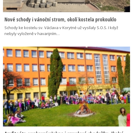
Nové schody i vánoční strom, okolí kostela prokouklo
Schody ke kostelu sv. Václava v Korytné už vysílaly S.O.S. I když
nebyly vyloženě v havarijním…