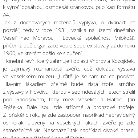
k výročí obsáhlou, osmdesátistránkovou publikaci formátu
A4.
Jak z dochovaných materiálů vyplývá, o dvanáct let
později, tedy v roce 1931, vznikla na území dnešního
Veselí nad Moravou i Lovecká společnost Milokošť,
přičemž obě organizace vedle sebe existovaly až do roku
1960, ve kterém došlo ke sloučení.
Honební revír, který zahrnuje i oblasti Vnorov a Kozojídek,
je zajímavý rozmanitostí zvěře, což dokládá výstava
ve veselském muzeu. „Určitě je se tam na co podívat.
Hlavním lákadlem zřejmě bude zlatá trofej srnčího
z výstavy v Plovdivu, kterou v sedmdesátých letech střelil
pod Radošovem, tedy mezi Veselím a Blatnicí, Jan
Frýželka. Dále jsou zde stříbrné a bronzové trofeje.
Z loňského roku je zde zastoupen například nepravidelný
osmerák, ulovený na veselských lukách. Zvěře je zde
samozřejmě víc. Nescházejí tak například divoké prase,
muflon, kuna či tchoř,“ doplnil Sukup.