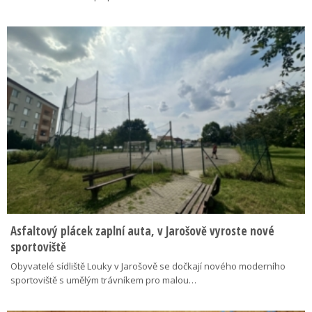
Asfaltový plácek zaplní auta, v Jarošově vyroste nové
sportoviště
Obyvatelé sídliště Louky v Jarošově se dočkají nového moderního
sportoviště s umělým trávníkem pro malou…