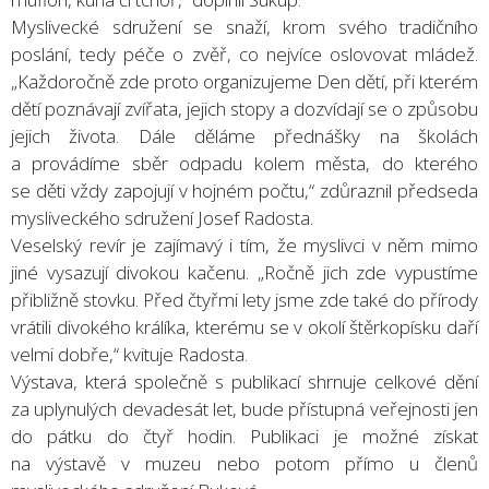
Myslivecké sdružení se snaží, krom svého tradičního
poslání, tedy péče o zvěř, co nejvíce oslovovat mládež.
„Každoročně zde proto organizujeme Den dětí, při kterém
dětí poznávají zvířata, jejich stopy a dozvídají se o způsobu
jejich života. Dále děláme přednášky na školách
a provádíme sběr odpadu kolem města, do kterého
se děti vždy zapojují v hojném počtu,“ zdůraznil předseda
mysliveckého sdružení Josef Radosta.
Veselský revír je zajímavý i tím, že myslivci v něm mimo
jiné vysazují divokou kačenu. „Ročně jich zde vypustíme
přibližně stovku. Před čtyřmi lety jsme zde také do přírody
vrátili divokého králíka, kterému se v okolí štěrkopísku daří
velmi dobře,“ kvituje Radosta.
Výstava, která společně s publikací shrnuje celkové dění
za uplynulých devadesát let, bude přístupná veřejnosti jen
do pátku do čtyř hodin. Publikaci je možné získat
na výstavě v muzeu nebo potom přímo u členů