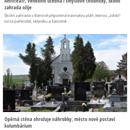
Amfiteátr, venkovní učebna i smyslové chodníčky, školní
zahrada ožije
Školní zahrada v Bánově připomíná travnatou pláň, kterou „zdobí“
torza pařeniště, skleníku a žalostně…
Opěrná stěna ohrožuje náhrobky, město nově postaví
kolumbárium