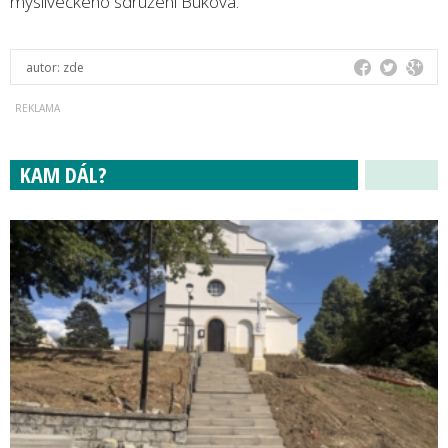
mysliveckého sdružení Buková.
autor:
zde
KAM DÁL?