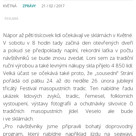
KVĚTNÁ
ZPRÁVY
21 / 02 / 2017
Nápor až pěti tisícovek lidí očekávají ve sklárnách v Květné.
V sobotu v 8 hodin tady začíná den otevřených dveří
a pokud se předpoklady naplní, rekordní laťka v počtu
návštěvníků se bude znovu zvedat. Loni sem za tradiční
ruční výrobou a také levnými nákupy skla přijelo 4 850 lidí.
Velká účast se očekává také proto, že „sousední“ Strání
pořádá od pátku 24. až do neděle 26. února jubilejní
třicátý Festival masopustních tradic. Ten nabídne řadu
ukázek lidových zvyků, tradic, řemesel, folklorních
vystoupení, výstavy fotografií a ochutnávky slivovice či
tradičních masopustních jídel. Veselo ale bude
i ve sklárnách.
„Pro návštěvníky jsme připravili bohatý doprovodný
program, který nabídne například jízdu na segwayi,