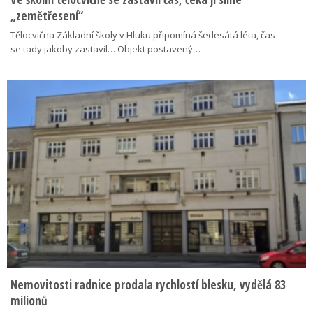
„zemětřesení“
Tělocvična Základní školy v Hluku připomíná šedesátá léta, čas
se tady jakoby zastavil… Objekt postavený…
Nemovitosti radnice prodala rychlostí blesku, vydělá 83
milionů