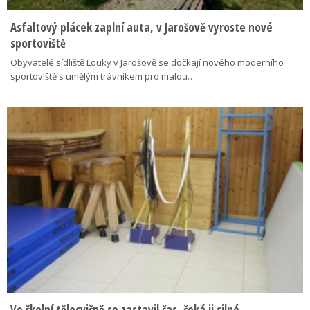
Asfaltový plácek zaplní auta, v Jarošově vyroste nové
sportoviště
Obyvatelé sídliště Louky v Jarošově se dočkají nového moderního
sportoviště s umělým trávníkem pro malou…
Ve školní tělocvičně se zastavil čas, čeká ji silné