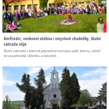
Amfiteátr, venkovní učebna i smyslové chodníčky, školní
zahrada ožije
Školní zahrada v Bánově připomíná travnatou pláň, kterou „zdobí“
torza pařeniště, skleníku a žalostně…