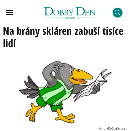
Na brány skláren zabuší tisíce
lidí
Foto:
iDobryDen.cz