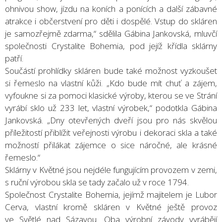
ohnivou show, jízdu na koních a ponících a další zábavné
atrakce i občerstvení pro děti i dospělé. Vstup do skláren
je samozřejmě zdarma,“ sdělila Gábina Jankovská, mluvčí
společnosti Crystalite Bohemia, pod jejíž křídla sklárny
patří.
Součástí prohlídky skláren bude také možnost vyzkoušet
si řemeslo na vlastní kůži. „Kdo bude mít chuť a zájem,
vyfoukne si za pomoci klasické výroby, kterou se ve Strání
vyrábí sklo už 233 let, vlastní výrobek,“ podotkla Gábina
Jankovská. „Dny otevřených dveří jsou pro nás skvělou
příležitostí přiblížit veřejnosti výrobu i dekoraci skla a také
možností přilákat zájemce o sice náročné, ale krásné
řemeslo.“
Sklárny v Květné jsou nejdéle fungujícím provozem v zemi,
s ruční výrobou skla se tady začalo už v roce 1794.
Společnost Crystalite Bohemia, jejímž majitelem je Lubor
Cerva, vlastní kromě skláren v Květné ještě provoz
ve Světlé nad Sázavou. Oba výrobní závody vyrábějí