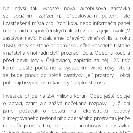
Na návsi tak vyroste nová autobusová zastávka
se sociálním zařízením, přebalovacím pultem, ale
i zastřešená místa pro jízdní kola, nebo informační panel
o kulturních a společenských akcích v obci a jejím okolí. „V
zastávce navíc instalujeme dřevěný vinařský lis z roku
1880, který se stane připomínkou několikasetleté historie
vinařství a vinohradnictví,“ prozradil Dula. Obec lis koupila
před devíti lety v Čejkovicích, zaplatila za něj 120 tisíc
korun. „Ještě počítáme s vysazením vinné révy, která
se bude pnout po stěně zastávky. Její prostory i okolí
pohlídají bezpečnostní kamery,“ doplnil starosta.
Investice přijde na 2,4 milionu korun. Obec ještě bojuje
o dotaci, zatím ale zažívá nečekané rozpaky… „Už loni
jsme požádali o dotaci na rekonstrukci budovy
z Integrovaného regionálního operačního programu, jenže
neuspěli jsme s tím, že jde o autobusovou zastávku.
A když jsme zažádali o dotaci na zastávku skrz MAS