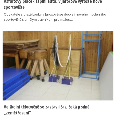
Asfaltový plácek zaplní auta, v Jarošově vyroste nové
sportoviště
Obyvatelé sídliště Louky v Jarošově se dočkají nového moderního
sportoviště s umělým trávníkem pro malou…
Ve školní tělocvičně se zastavil čas, čeká ji silné
„zemětřesení“