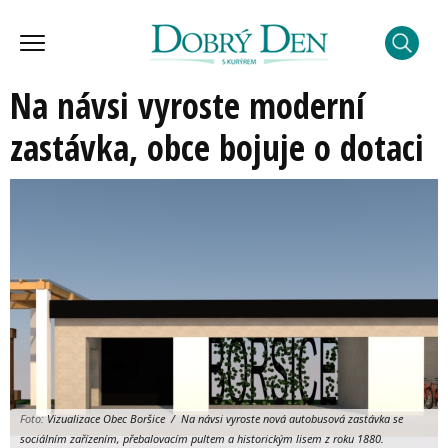
Na návsi vyroste moderní
zastávka, obce bojuje o dotaci
Foto:
Vizualizace Obec Boršice / Na návsi vyroste nová autobusová zastávka se
sociálním zařízením, přebalovacím pultem a historickým lisem z roku 1880.