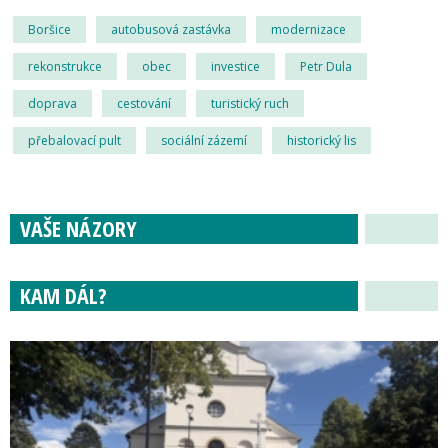
Boršice
autobusová zastávka
modernizace
rekonstrukce
obec
investice
Petr Dula
doprava
cestování
turistický ruch
přebalovací pult
sociální zázemí
historický lis
VAŠE NÁZORY
KAM DÁL?