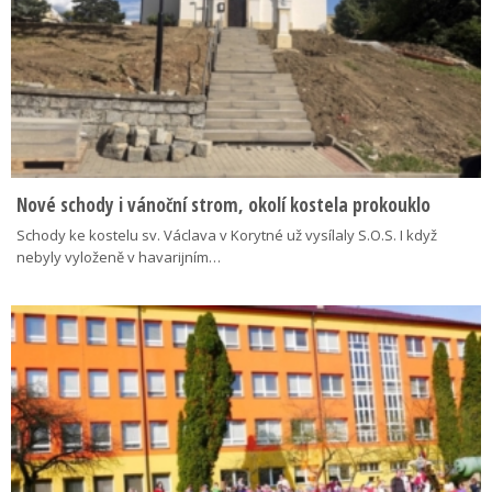
Nové schody i vánoční strom, okolí kostela prokouklo
Schody ke kostelu sv. Václava v Korytné už vysílaly S.O.S. I když
nebyly vyloženě v havarijním…