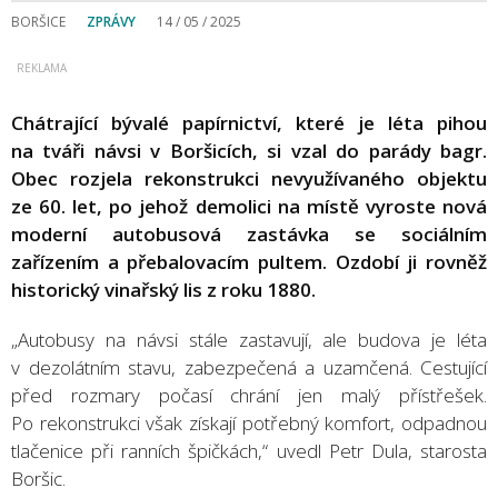
BORŠICE
ZPRÁVY
14 / 05 / 2025
Chátrající bývalé papírnictví, které je léta pihou
na tváři návsi v Boršicích, si vzal do parády bagr.
Obec rozjela rekonstrukci nevyužívaného objektu
ze 60. let, po jehož demolici na místě vyroste nová
moderní autobusová zastávka se sociálním
zařízením a přebalovacím pultem. Ozdobí ji rovněž
historický vinařský lis z roku 1880.
„Autobusy na návsi stále zastavují, ale budova je léta
v dezolátním stavu, zabezpečená a uzamčená. Cestující
před rozmary počasí chrání jen malý přístřešek.
Po rekonstrukci však získají potřebný komfort, odpadnou
tlačenice při ranních špičkách,“ uvedl Petr Dula, starosta
Boršic.