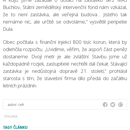
Buchlov, Státní zemědělský intervenční fond nám vzkázal,
že to není zastávka, ale veřejná budova… Jistého tak
nemáme nic, ale určitě se odvoláme,“ vysvětlil peripetie
Dula.
Obec počítala s finanční injekcí 800 tisíc korun, která by
odlehčila rozpočtu. „Uvidíme, věřím, že aspoň část peněz
dostaneme. Dvojí metr je ale zvláštní. Stavbu jsme už
každopádně rozjeli, zastupitelé nechtěli dál čekat. Stávající
zastávka je nedůstojná dopravě 21. století,“ prohlásil
starosta s tím, že stavební firma dílo předá do začátku
letních prázdnin.
autor:
ceh
TAGY ČLÁNKU