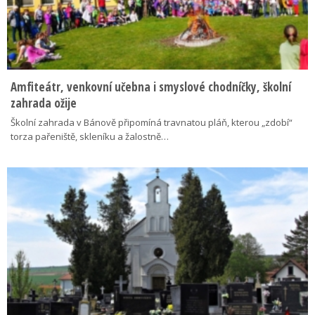
Amfiteátr, venkovní učebna i smyslové chodníčky, školní
zahrada ožije
Školní zahrada v Bánově připomíná travnatou pláň, kterou „zdobí“
torza pařeniště, skleníku a žalostně…