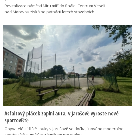
Revitalizace náměstí Míru míří do finále. Centrum Veselí
nad Moravou získá po patnácti letech stavebních…
Asfaltový plácek zaplní auta, v Jarošově vyroste nové
sportoviště
Obyvatelé sídliště Louky v Jarošově se dočkají nového moderního
sportoviště s umělým trávníkem pro malou…