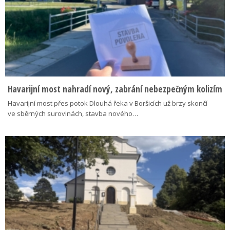
Havarijní most nahradí nový, zabrání nebezpečným kolizím
Havarijní most přes potok Dlouhá řeka v Boršicích už brzy skončí
ve sběrných surovinách, stavba nového…