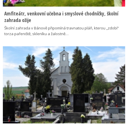
Amfiteátr, venkovní učebna i smyslové chodníčky, školní
zahrada ožije
Školní zahrada v Bánově připomíná travnatou pláň, kterou „zdobí“
torza pařeniště, skleníku a žalostně…