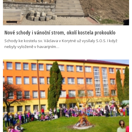
Nové schody i vánoční strom, okolí kostela prokouklo
Schody ke kostelu sv. Václava v Korytné už vysílaly S.O.S. I když
nebyly vyloženě v havarijním…