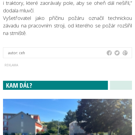
i traktory, které zaorávaly pole, aby se oheň dál nešířil,“
dodala mluvčí.
Vyšetřovatel jako příčinu požáru označil technickou
závadu na pracovním stroji, od kterého se požár rozšířil
na strniště.
autor:
ceh
KAM DÁL?