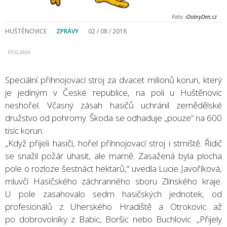
Foto:
iDobryDen.cz
HUŠTĚNOVICE
ZPRÁVY
02 / 08 / 2018
Speciální přihnojovací stroj za dvacet milionů korun, který
je jediným v České republice, na poli u Huštěnovic
neshořel. Včasný zásah hasičů uchránil zemědělské
družstvo od pohromy. Škoda se odhaduje „pouze“ na 600
tisíc korun.
„Když přijeli hasiči, hořel přihnojovací stroj i strniště. Řidič
se snažil požár uhasit, ale marně. Zasažená byla plocha
pole o rozloze šestnáct hektarů,“ uvedla Lucie Javoříková,
mluvčí Hasičského záchranného sboru Zlínského kraje.
U pole zasahovalo sedm hasičských jednotek, od
profesionálů z Uherského Hradiště a Otrokovic až
po dobrovolníky z Babic, Boršic nebo Buchlovic. „Přijely