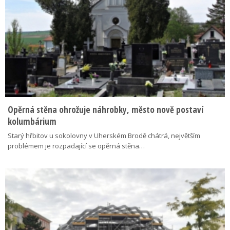
Opěrná stěna ohrožuje náhrobky, město nově postaví
kolumbárium
Starý hřbitov u sokolovny v Uherském Brodě chátrá, největším
problémem je rozpadající se opěrná stěna…