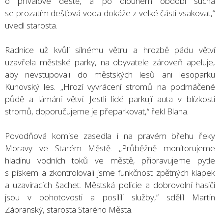
o přívalové deště, a po dlouhém období sucha
se prozatím dešťová voda dokáže z velké části vsakovat,“
uvedl starosta.
Radnice už kvůli silnému větru a hrozbě pádu větví
uzavřela městské parky, na obyvatele zároveň apeluje,
aby nevstupovali do městských lesů ani lesoparku
Kunovský les. „Hrozí vyvrácení stromů na podmáčené
půdě a lámání větví. Jestli lidé parkují auta v blízkosti
stromů, doporučujeme je přeparkovat,“ řekl Blaha.
Povodňová komise zasedla i na pravém břehu řeky
Moravy ve Starém Městě. „Průběžně monitorujeme
hladinu vodních toků ve městě, připravujeme pytle
s pískem a zkontrolovali jsme funkčnost zpětných klapek
a uzavíracích šachet. Městská policie a dobrovolní hasiči
jsou v pohotovosti a posílili služby,“ sdělil Martin
Zábranský, starosta Starého Města.