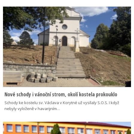
Nové schody i vánoční strom, okolí kostela prokouklo
Schody ke kostelu sv. Václava v Korytné už vysílaly S.O.S. I když
nebyly vyloženě v havarijním…