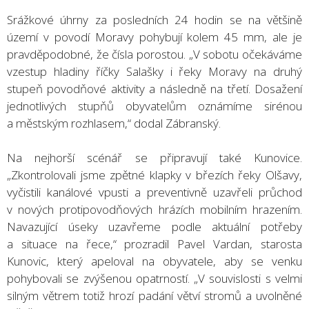
Srážkové úhrny za posledních 24 hodin se na většině
území v povodí Moravy pohybují kolem 45 mm, ale je
pravděpodobné, že čísla porostou. „V sobotu očekáváme
vzestup hladiny říčky Salašky i řeky Moravy na druhý
stupeň povodňové aktivity a následně na třetí. Dosažení
jednotlivých stupňů obyvatelům oznámíme sirénou
a městským rozhlasem,“ dodal Zábranský.
Na nejhorší scénář se připravují také Kunovice.
„Zkontrolovali jsme zpětné klapky v březích řeky Olšavy,
vyčistili kanálové vpusti a preventivně uzavřeli průchod
v nových protipovodňových hrázích mobilním hrazením.
Navazující úseky uzavřeme podle aktuální potřeby
a situace na řece,“ prozradil Pavel Vardan, starosta
Kunovic, který apeloval na obyvatele, aby se venku
pohybovali se zvýšenou opatrností. „V souvislosti s velmi
silným větrem totiž hrozí padání větví stromů a uvolněné