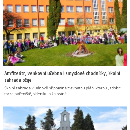
Amfiteátr, venkovní učebna i smyslové chodníčky, školní
zahrada ožije
Školní zahrada v Bánově připomíná travnatou pláň, kterou „zdobí“
torza pařeniště, skleníku a žalostně…