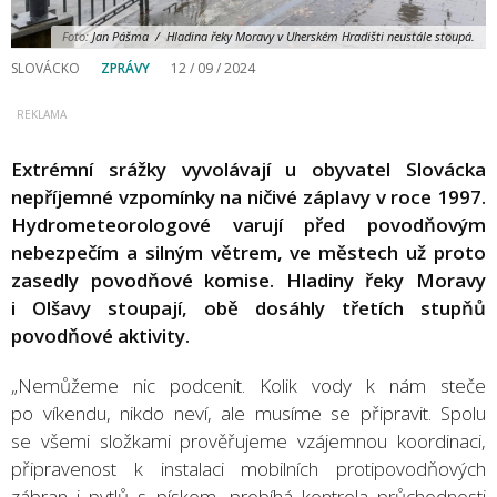
Foto:
Jan Pášma / Hladina řeky Moravy v Uherském Hradišti neustále stoupá.
SLOVÁCKO
ZPRÁVY
12 / 09 / 2024
Extrémní srážky vyvolávají u obyvatel Slovácka
nepříjemné vzpomínky na ničivé záplavy v roce 1997.
Hydrometeorologové varují před povodňovým
nebezpečím a silným větrem, ve městech už proto
zasedly povodňové komise. Hladiny řeky Moravy
i Olšavy stoupají, obě dosáhly třetích stupňů
povodňové aktivity.
„Nemůžeme nic podcenit. Kolik vody k nám steče
po víkendu, nikdo neví, ale musíme se připravit. Spolu
se všemi složkami prověřujeme vzájemnou koordinaci,
připravenost k instalaci mobilních protipovodňových
zábran i pytlů s pískem, probíhá kontrola průchodnosti