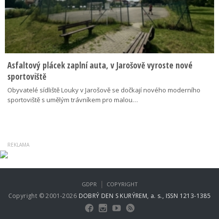
Asfaltový plácek zaplní auta, v Jarošově vyroste nové
sportoviště
Obyvatelé sídliště Louky v Jarošově se dočkají nového moderního
sportoviště s umělým trávníkem pro malou…
|
GDPR
COPYRIGHT
Copyright © 2001-2026
DOBRÝ DEN S KURÝREM, a. s., ISSN 1213-1385