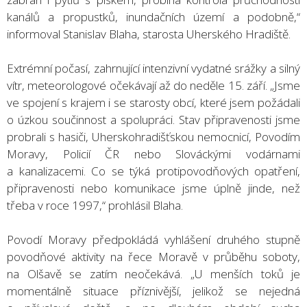
kanálů a propustků, inundačních území a podobně,“
informoval Stanislav Blaha, starosta Uherského Hradiště.
Extrémní počasí, zahrnující intenzivní vydatné srážky a silný
vítr, meteorologové očekávají až do neděle 15. září. „Jsme
ve spojení s krajem i se starosty obcí, které jsem požádali
o úzkou součinnost a spolupráci. Stav připravenosti jsme
probrali s hasiči, Uherskohradišťskou nemocnicí, Povodím
Moravy, Policií ČR nebo Slováckými vodárnami
a kanalizacemi. Co se týká protipovodňových opatření,
připravenosti nebo komunikace jsme úplně jinde, než
třeba v roce 1997,“ prohlásil Blaha.
Povodí Moravy předpokládá vyhlášení druhého stupně
povodňové aktivity na řece Moravě v průběhu soboty,
na Olšavě se zatím neočekává. „U menších toků je
momentálně situace příznivější, jelikož se nejedná