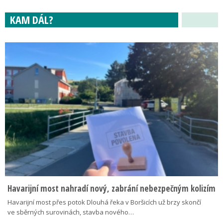
KAM DÁL?
Havarijní most nahradí nový, zabrání nebezpečným kolizím
Havarijní most přes potok Dlouhá řeka v Boršicích už brzy skončí
ve sběrných surovinách, stavba nového…