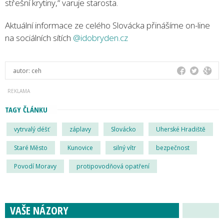
střešní krytiny,“ varuje starosta.
Aktuální informace ze celého Slovácka přinášíme on-line
na sociálních sítích
@idobryden.cz
autor:
ceh
TAGY ČLÁNKU
vytrvalý déšť
záplavy
Slovácko
Uherské Hradiště
Staré Město
Kunovice
silný vítr
bezpečnost
Povodí Moravy
protipovodňová opatření
VAŠE NÁZORY