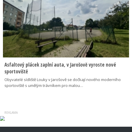
Asfaltový plácek zaplní auta, v Jarošově vyroste nové
sportoviště
Obyvatelé sídliště Louky v Jarošově se dočkají nového moderního
sportoviště s umělým trávníkem pro malou…