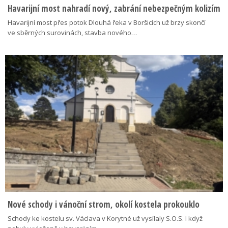
Havarijní most nahradí nový, zabrání nebezpečným kolizím
Havarijní most přes potok Dlouhá řeka v Boršicích už brzy skončí
ve sběrných surovinách, stavba nového…
Nové schody i vánoční strom, okolí kostela prokouklo
Schody ke kostelu sv. Václava v Korytné už vysílaly S.O.S. I když