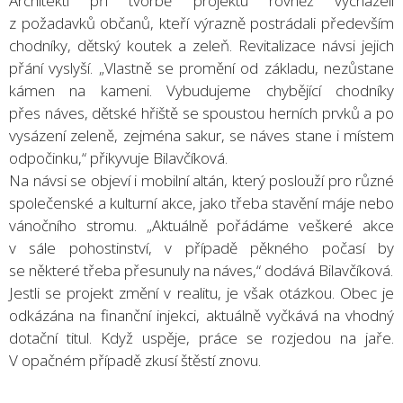
Architekti při tvorbě projektu rovněž vycházeli
z požadavků občanů, kteří výrazně postrádali především
chodníky, dětský koutek a zeleň. Revitalizace návsi jejich
přání vyslyší. „Vlastně se promění od základu, nezůstane
kámen na kameni. Vybudujeme chybějící chodníky
přes náves, dětské hřiště se spoustou herních prvků a po
vysázení zeleně, zejména sakur, se náves stane i místem
odpočinku,“ přikyvuje Bilavčíková.
Na návsi se objeví i mobilní altán, který poslouží pro různé
společenské a kulturní akce, jako třeba stavění máje nebo
vánočního stromu. „Aktuálně pořádáme veškeré akce
v sále pohostinství, v případě pěkného počasí by
se některé třeba přesunuly na náves,“ dodává Bilavčíková.
Jestli se projekt změní v realitu, je však otázkou. Obec je
odkázána na finanční injekci, aktuálně vyčkává na vhodný
dotační titul. Když uspěje, práce se rozjedou na jaře.
V opačném případě zkusí štěstí znovu.