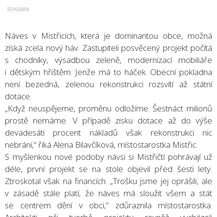
Náves v Mistřicích, která je dominantou obce, možná
získá zcela nový háv. Zastupiteli posvěcený projekt počítá
s chodníky, výsadbou zeleně, modernizací mobiliáře
i dětským hřištěm. Jenže má to háček. Obecní pokladna
není bezedná, zelenou rekonstrukci rozsvítí až státní
dotace.
„Když neuspějeme, proměnu odložíme. Šestnáct milionů
prostě nemáme. V případě zisku dotace až do výše
devadesáti procent nákladů však rekonstrukci nic
nebrání,“ říká Alena Bilavčíková, místostarostka Mistřic.
S myšlenkou nové podoby návsi si Mistřičtí pohrávají už
déle, první projekt se na stole objevil před šesti lety.
Ztroskotal však na financích. „Trošku jsme jej oprášili, ale
v zásadě stále platí, že náves má sloužit všem a stát
se centrem dění v obci,“ zdůraznila místostarostka.