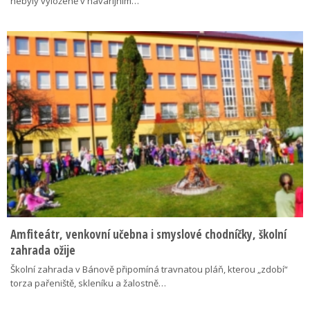
nebyly vyloženě v havarijním…
Amfiteátr, venkovní učebna i smyslové chodníčky, školní
zahrada ožije
Školní zahrada v Bánově připomíná travnatou pláň, kterou „zdobí“
torza pařeniště, skleníku a žalostně…