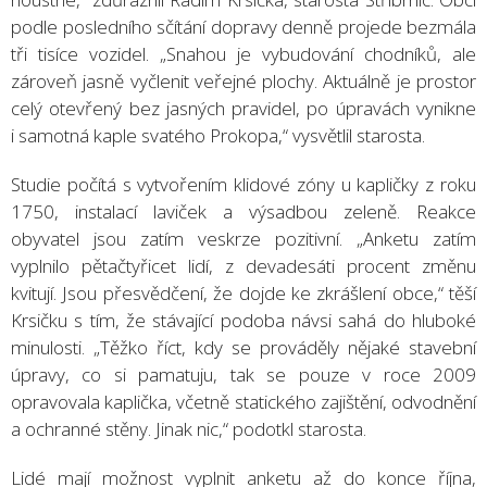
podle posledního sčítání dopravy denně projede bezmála
tři tisíce vozidel. „Snahou je vybudování chodníků, ale
zároveň jasně vyčlenit veřejné plochy. Aktuálně je prostor
celý otevřený bez jasných pravidel, po úpravách vynikne
i samotná kaple svatého Prokopa,“ vysvětlil starosta.
Studie počítá s vytvořením klidové zóny u kapličky z roku
1750, instalací laviček a výsadbou zeleně. Reakce
obyvatel jsou zatím veskrze pozitivní. „Anketu zatím
vyplnilo pětačtyřicet lidí, z devadesáti procent změnu
kvitují. Jsou přesvědčení, že dojde ke zkrášlení obce,“ těší
Krsičku s tím, že stávající podoba návsi sahá do hluboké
minulosti. „Těžko říct, kdy se prováděly nějaké stavební
úpravy, co si pamatuju, tak se pouze v roce 2009
opravovala kaplička, včetně statického zajištění, odvodnění
a ochranné stěny. Jinak nic,“ podotkl starosta.
Lidé mají možnost vyplnit anketu až do konce října,