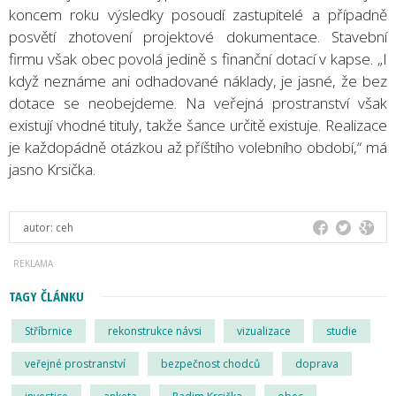
koncem roku výsledky posoudí zastupitelé a případně
posvětí zhotovení projektové dokumentace. Stavební
firmu však obec povolá jedině s finanční dotací v kapse. „I
když neznáme ani odhadované náklady, je jasné, že bez
dotace se neobejdeme. Na veřejná prostranství však
existují vhodné tituly, takže šance určitě existuje. Realizace
je každopádně otázkou až příštího volebního období,“ má
jasno Krsička.
autor:
ceh
TAGY ČLÁNKU
Stříbrnice
rekonstrukce návsi
vizualizace
studie
veřejné prostranství
bezpečnost chodců
doprava