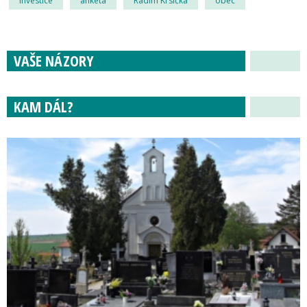
investice
anketa
Radim Krsička
obec
VAŠE NÁZORY
KAM DÁL?