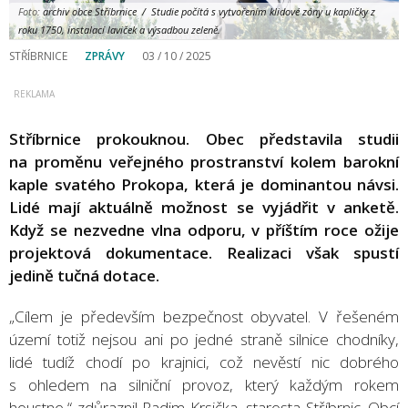
Foto:
archiv obce Stříbrnice / Studie počítá s vytvořením klidové zóny u kapličky z
roku 1750, instalací laviček a výsadbou zeleně.
STŘÍBRNICE
ZPRÁVY
03 / 10 / 2025
Stříbrnice prokouknou. Obec představila studii
na proměnu veřejného prostranství kolem barokní
kaple svatého Prokopa, která je dominantou návsi.
Lidé mají aktuálně možnost se vyjádřit v anketě.
Když se nezvedne vlna odporu, v příštím roce ožije
projektová dokumentace. Realizaci však spustí
jedině tučná dotace.
„Cílem je především bezpečnost obyvatel. V řešeném
území totiž nejsou ani po jedné straně silnice chodníky,
lidé tudíž chodí po krajnici, což nevěstí nic dobrého
s ohledem na silniční provoz, který každým rokem
houstne,“ zdůraznil Radim Krsička, starosta Stříbrnic. Obcí