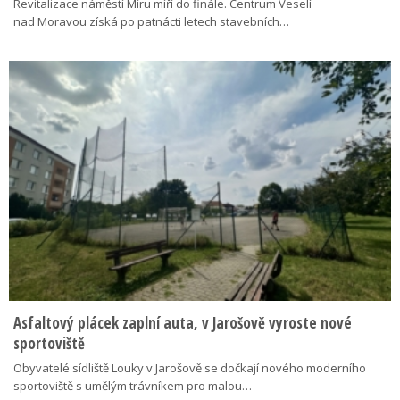
Revitalizace náměstí Míru míří do finále. Centrum Veselí
nad Moravou získá po patnácti letech stavebních…
Asfaltový plácek zaplní auta, v Jarošově vyroste nové
sportoviště
Obyvatelé sídliště Louky v Jarošově se dočkají nového moderního
sportoviště s umělým trávníkem pro malou…