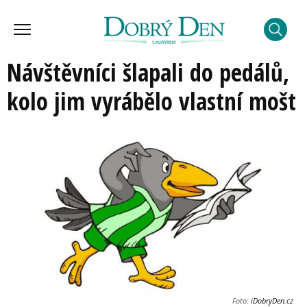
Návštěvníci šlapali do pedálů,
kolo jim vyrábělo vlastní mošt
Foto:
iDobryDen.cz