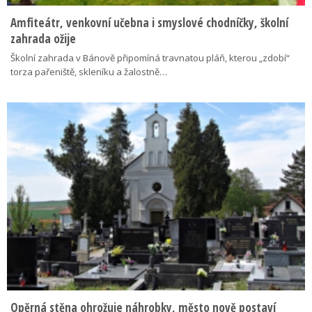
Amfiteátr, venkovní učebna i smyslové chodníčky, školní
zahrada ožije
Školní zahrada v Bánově připomíná travnatou pláň, kterou „zdobí“
torza pařeniště, skleníku a žalostně…
Opěrná stěna ohrožuje náhrobky, město nově postaví