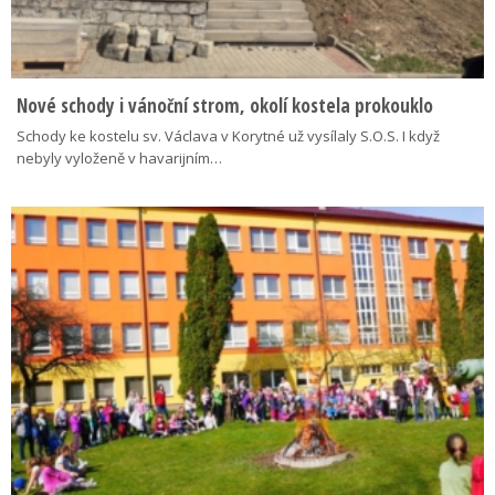
Nové schody i vánoční strom, okolí kostela prokouklo
Schody ke kostelu sv. Václava v Korytné už vysílaly S.O.S. I když
nebyly vyloženě v havarijním…