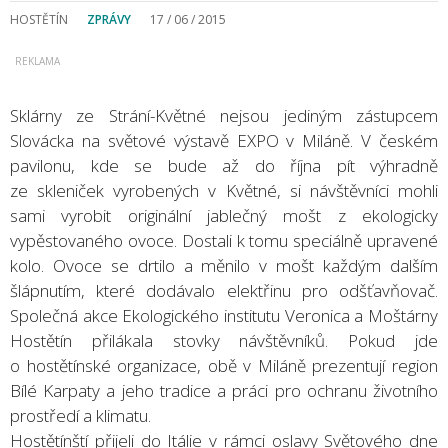
HOSTĚTÍN
ZPRÁVY
17 / 06 / 2015
Sklárny ze Strání-Květné nejsou jediným zástupcem
Slovácka na světové výstavě EXPO v Miláně. V českém
pavilonu, kde se bude až do října pít výhradně
ze skleniček vyrobených v Květné, si návštěvníci mohli
sami vyrobit originální jablečný mošt z ekologicky
vypěstovaného ovoce. Dostali k tomu speciálně upravené
kolo. Ovoce se drtilo a měnilo v mošt každým dalším
šlápnutím, které dodávalo elektřinu pro odšťavňovač.
Společná akce Ekologického institutu Veronica a Moštárny
Hostětín přilákala stovky návštěvníků. Pokud jde
o hostětínské organizace, obě v Miláně prezentují region
Bílé Karpaty a jeho tradice a práci pro ochranu životního
prostředí a klimatu.
Hostětínští přijeli do Itálie v rámci oslavy Světového dne