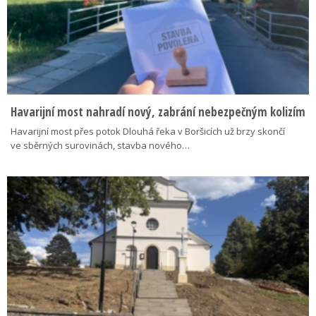
Havarijní most nahradí nový, zabrání nebezpečným kolizím
Havarijní most přes potok Dlouhá řeka v Boršicích už brzy skončí
ve sběrných surovinách, stavba nového…