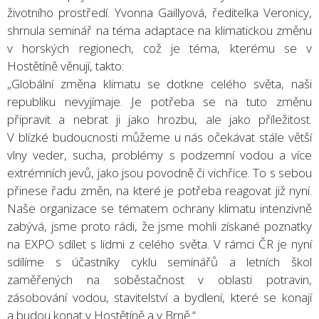
životního prostředí. Yvonna Gaillyová, ředitelka Veronicy,
shrnula seminář na téma adaptace na klimatickou změnu
v horských regionech, což je téma, kterému se v
Hostětíně věnují, takto:
„Globální změna klimatu se dotkne celého světa, naši
republiku nevyjímaje. Je potřeba se na tuto změnu
připravit a nebrat ji jako hrozbu, ale jako příležitost.
V blízké budoucnosti můžeme u nás očekávat stále větší
vlny veder, sucha, problémy s podzemní vodou a více
extrémních jevů, jako jsou povodně či vichřice. To s sebou
přinese řadu změn, na které je potřeba reagovat již nyní.
Naše organizace se tématem ochrany klimatu intenzivně
zabývá, jsme proto rádi, že jsme mohli získané poznatky
na EXPO sdílet s lidmi z celého světa. V rámci ČR je nyní
sdílíme s účastníky cyklu seminářů a letních škol
zaměřených na soběstačnost v oblasti potravin,
zásobování vodou, stavitelství a bydlení, které se konají
a budou konat v Hostětíně a v Brně.“