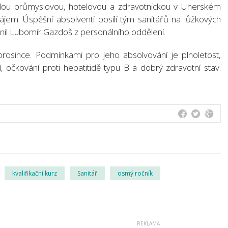
kolou průmyslovou, hotelovou a zdravotnickou v Uherském
zájem. Úspěšní absolventi posílí tým sanitářů na lůžkových
nil Lubomír Gazdoš z personálního oddělení.
 prosince. Podmínkami pro jeho absolvování je plnoletost,
, očkování proti hepatitidě typu B a dobrý zdravotní stav.
kvalifikační kurz
Sanitář
osmý ročník