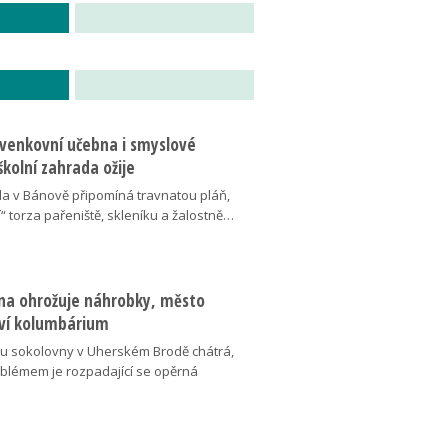
 venkovní učebna i smyslové
školní zahrada ožije
da v Bánově připomíná travnatou pláň,
“ torza pařeniště, skleníku a žalostně…
na ohrožuje náhrobky, město
ví kolumbárium
v u sokolovny v Uherském Brodě chátrá,
oblémem je rozpadající se opěrná