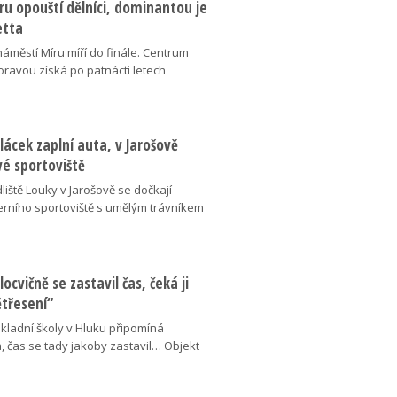
u opouští dělníci, dominantou je
etta
náměstí Míru míří do finále. Centrum
oravou získá po patnácti letech
lácek zaplní auta, v Jarošově
vé sportoviště
liště Louky v Jarošově se dočkají
ního sportoviště s umělým trávníkem
locvičně se zastavil čas, čeká ji
ětřesení“
kladní školy v Hluku připomíná
, čas se tady jakoby zastavil… Objekt