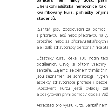
Sanitářů není nikdy dost, patř
Uherskohradišťská nemocnice tak
kvalifikovaný kurz, přihlášky přij
studentů.
„Sanitáři jsou zodpovědní za pomoc p
s přípravou léků nebo přepravou na vyš
prostředí nebo za přípravu lékařských 
ale i další zdravotnický personál,“ říká 
Účastníky kurzu čeká 100 hodin teo
odděleních. Osvojí si přitom všechny
sanitáře. „Zájemci se během tříměsíčního
jsou seznámeni se somatologií, hygien
aspekty zdravotnické profese i bezpeč
„Absolventi kurzu ještě ovládají zá
a poskytování první pomoci,“ dodala Vá
Akreditaci pro výuku kurzu Sanitář nemo