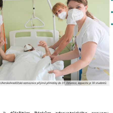
Uherskohradišťská nemocnice přijímá přihlášky do 31. července, kapacita je 30 studentů.