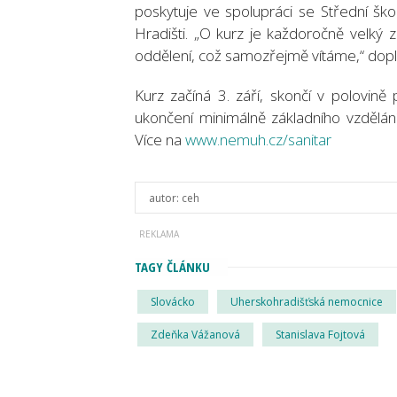
poskytuje ve spolupráci se Střední š
Hradišti. „O kurz je každoročně velký 
oddělení, což samozřejmě vítáme,“ dopl
Kurz začíná 3. září, skončí v polovině
ukončení minimálně základního vzdělání
Více na
www.nemuh.cz/sanitar
autor:
ceh
TAGY ČLÁNKU
Slovácko
Uherskohradišťská nemocnice
Zdeňka Vážanová
Stanislava Fojtová