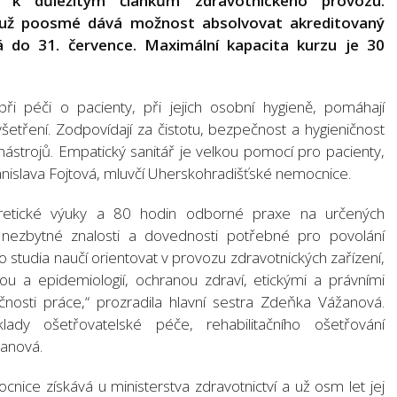
í k důležitým článkům zdravotnického provozu.
 už poosmé dává možnost absolvovat akreditovaný
ímá do 31. července. Maximální kapacita kurzu je 30
ři péči o pacienty, při jejich osobní hygieně, pomáhají
etření. Zodpovídají za čistotu, bezpečnost a hygieničnost
nástrojů. Empatický sanitář je velkou pomocí pro pacienty,
Stanislava Fojtová, mluvčí Uherskohradišťské nemocnice.
retické výuky a 80 hodin odborné praxe na určených
 nezbytné znalosti a dovednosti potřebné pro povolání
 studia naučí orientovat v provozu zdravotnických zařízení,
ou a epidemiologií, ochranou zdraví, etickými a právními
nosti práce,“ prozradila hlavní sestra Zdeňka Vážanová.
klady ošetřovatelské péče, rehabilitačního ošetřování
žanová.
cnice získává u ministerstva zdravotnictví a už osm let jej