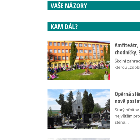
VAŠE NÁZORY
KAM DÁL?
Amfiteátr,
chodníčky, 
Školní zahra
kterou „zdobí
Opěrná stě
nově posta
Starý hřbito
největším pr
stěna…