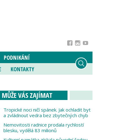
PODNIKÁNÍ
E
KONTAKTY
MŮŽE VÁS ZAJÍMAT
Tropické noci ničí spánek. Jak ochladit byt
a zvládnout vedra bez zbytečných chyb
Nemovitosti radnice prodala rychlostí
blesku, vydělá 83 milionů
Kulturní památka získala původní šedou