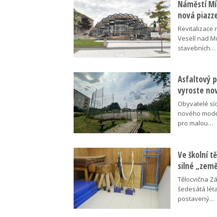
Náměstí Mír
nová piazz
Revitalizace 
Veselí nad M
stavebních…
Asfaltový p
vyroste no
Obyvatelé síd
nového moder
pro malou…
Ve školní tě
silné „zem
Tělocvična Zá
šedesátá léta
postavený…