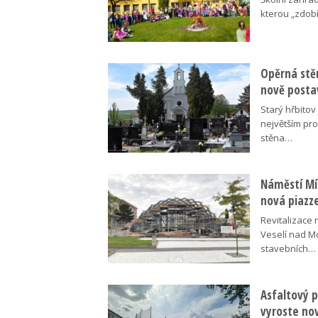
kterou „zdobí
Opěrná stě
nově posta
Starý hřbito
největším pr
stěna…
Náměstí Mír
nová piazz
Revitalizace 
Veselí nad M
stavebních…
Asfaltový p
vyroste no