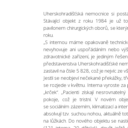
Uherskohradišťská nemocnice si posta
Stávající objekt z roku 1984 je už to
pavilonem chirurgických oborů, se kterým
roku.
„S internou máme opakovaně technické
nevyhovuje ani uspořádáním nebo výšk
zdravotnické zařízení, je jediným řešen
představenstva Uherskohradišťské nemoc
zastavil na čísle 5 828, což je nejvíc ze 
Jestli se neobjeví nečekané překážky, t
se rozjede v květnu. Interna vyroste za 
„krček“. „Pacienti získají nesrovnatel
pokoje, což je tristní. V novém ob
se sociálním zázemím, klimatizací a inter
absolvují tzv. suchou nohou, aktuálně to
na lůžkách. Do nového objektu se nast
(121 interna, 20 dětské), devět ještě