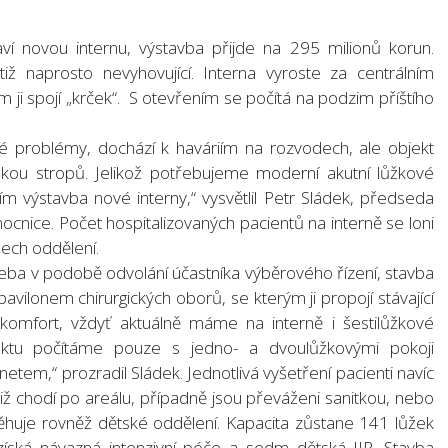
ví novou internu, výstavba přijde na 295 milionů korun.
tiž naprosto nevyhovující. Interna vyroste za centrálním
 ji spojí „krček“. S otevřením se počítá na podzim příštího
 problémy, dochází k haváriím na rozvodech, ale objekt
ou stropů. Jelikož potřebujeme moderní akutní lůžkové
ím výstavba nové interny,“ vysvětlil Petr Sládek, předseda
nice. Počet hospitalizovaných pacientů na interně se loni
všech oddělení.
řeba v podobě odvolání účastníka výběrového řízení, stavba
pavilonem chirurgických oborů, se kterým ji propojí stávající
ný komfort, vždyť aktuálně máme na interně i šestilůžkové
jektu počítáme pouze s jedno- a dvoulůžkovými pokoji
netem,“ prozradil Sládek. Jednotlivá vyšetření pacienti navíc
tiž chodí po areálu, případně jsou převáženi sanitkou, nebo
ěhuje rovněž dětské oddělení. Kapacita zůstane 141 lůžek
 získá návazná intenzivní péče a sedm dětská JIP. Stavba