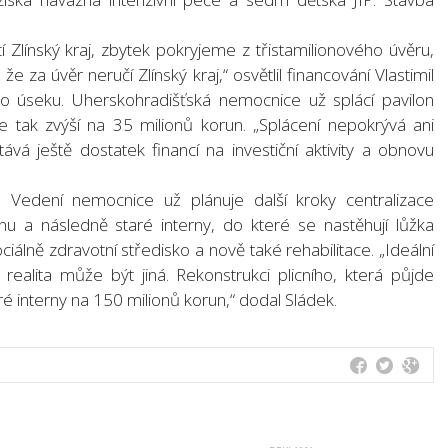
tí Zlínský kraj, zbytek pokryjeme z třistamilionového úvěru,
 že za úvěr neručí Zlínský kraj,“ osvětlil financování Vlastimil
o úseku. Uherskohradišťská nemocnice už splácí pavilon
 se tak zvýší na 35 milionů korun. „Splácení nepokrývá ani
ává ještě dostatek financí na investiční aktivity a obnovu
. Vedení nemocnice už plánuje další kroky centralizace
nu a následně staré interny, do které se nastěhují lůžka
iálně zdravotní středisko a nově také rehabilitace. „Ideální
realita může být jiná. Rekonstrukci plicního, která půjde
é interny na 150 milionů korun,“ dodal Sládek.