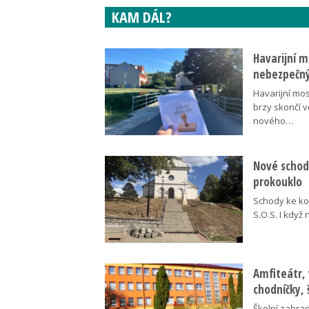
KAM DÁL?
Havarijní m
nebezpečný
Havarijní mos
brzy skončí 
nového…
Nové schody
prokouklo
Schody ke kos
S.O.S. I když
Amfiteátr,
chodníčky, 
Školní zahra