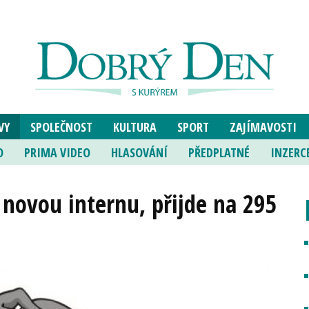
VY
SPOLEČNOST
KULTURA
SPORT
ZAJÍMAVOSTI
O
PRIMA VIDEO
HLASOVÁNÍ
PŘEDPLATNÉ
INZERC
 novou internu, přijde na 295