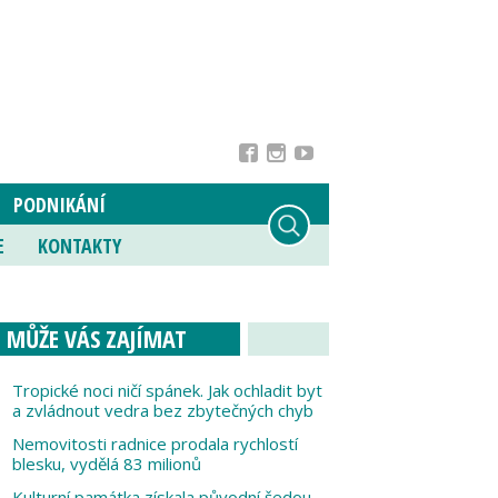
PODNIKÁNÍ
E
KONTAKTY
MŮŽE VÁS ZAJÍMAT
Tropické noci ničí spánek. Jak ochladit byt
a zvládnout vedra bez zbytečných chyb
Nemovitosti radnice prodala rychlostí
blesku, vydělá 83 milionů
Kulturní památka získala původní šedou