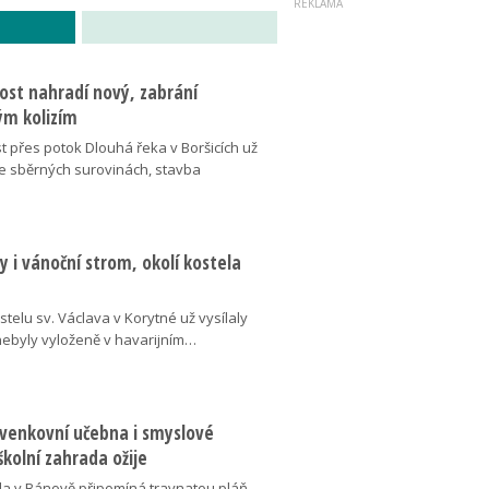
ost nahradí nový, zabrání
m kolizím
t přes potok Dlouhá řeka v Boršicích už
ve sběrných surovinách, stavba
 i vánoční strom, okolí kostela
telu sv. Václava v Korytné už vysílaly
 nebyly vyloženě v havarijním…
 venkovní učebna i smyslové
školní zahrada ožije
da v Bánově připomíná travnatou pláň,