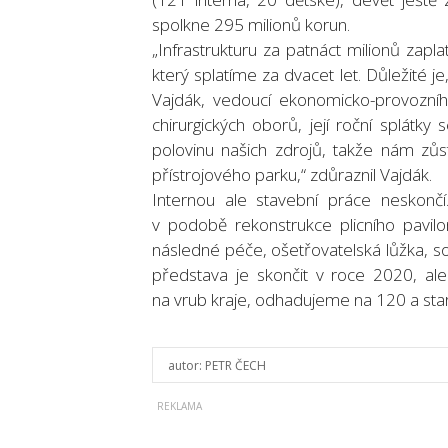
spolkne 295 milionů korun.
„Infrastrukturu za patnáct milionů zapla
který splatíme za dvacet let. Důležité je,
Vajdák, vedoucí ekonomicko-provozníh
chirurgických oborů, její roční splátky
polovinu našich zdrojů, takže nám zůst
přístrojového parku,“ zdůraznil Vajdák.
Internou ale stavební práce neskončí
v podobě rekonstrukce plicního pavilo
následné péče, ošetřovatelská lůžka, soc
představa je skončit v roce 2020, ale 
na vrub kraje, odhadujeme na 120 a star
autor:
PETR ČECH