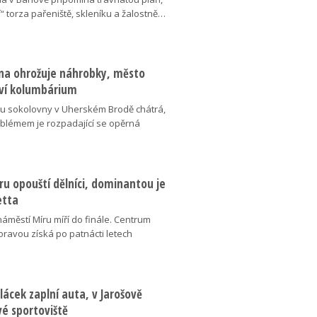
“ torza pařeniště, skleníku a žalostně…
na ohrožuje náhrobky, město
ví kolumbárium
v u sokolovny v Uherském Brodě chátrá,
oblémem je rozpadající se opěrná
u opouští dělníci, dominantou je
etta
náměstí Míru míří do finále. Centrum
oravou získá po patnácti letech
lácek zaplní auta, v Jarošově
vé sportoviště