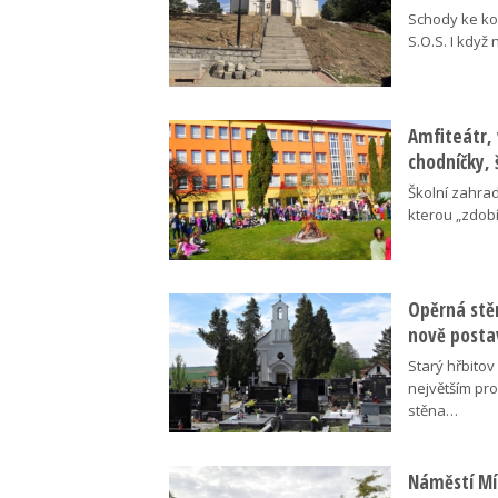
Schody ke kos
S.O.S. I když
Amfiteátr,
chodníčky, 
Školní zahra
kterou „zdobí
Opěrná stě
nově posta
Starý hřbito
největším pr
stěna…
Náměstí Mír