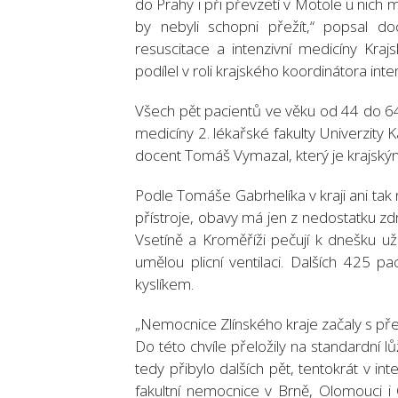
do Prahy i při převzetí v Motole u nich m
by nebyli schopni přežít,“ popsal do
resuscitace a intenzivní medicíny Kraj
podílel v roli krajského koordinátora inte
Všech pět pacientů ve věku od 44 do 64 l
medicíny 2. lékařské fakulty Univerzity 
docent Tomáš Vymazal, který je krajský
Podle Tomáše Gabrhelíka v kraji ani tak
přístroje, obavy má jen z nedostatku z
Vsetíně a Kroměříži pečují k dnešku už
umělou plicní ventilaci. Dalších 425 
kyslíkem.
„Nemocnice Zlínského kraje začaly s př
Do této chvíle přeložily na standardní l
tedy přibylo dalších pět, tentokrát v i
fakultní nemocnice v Brně, Olomouci i