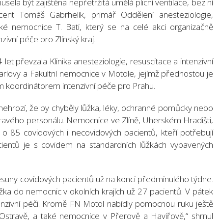
usela být zajištěna nepřetržitá umělá plicní ventilace, bez ní
cent Tomáš Gabrhelík, primář Oddělení anesteziologie,
ské nemocnice T. Bati, který se na celé akci organizačně
nzivní péče pro Zlínský kraj.
et převzala Klinika anesteziologie, resuscitace a intenzivní
Karlovy a Fakultní nemocnice v Motole, jejímž přednostou je
m koordinátorem intenzivní péče pro Prahu.
 nehrozí, že by chyběly lůžka, léky, ochranné pomůcky nebo
dravého personálu. Nemocnice ve Zlíně, Uherském Hradišti,
 o 85 covidových i necovidových pacientů, kteří potřebují
pacientů je s covidem na standardních lůžkách vybavených
esuny covidových pacientů už na konci předminulého týdne.
ůžka do nemocnic v okolních krajích už 27 pacientů. V pátek
ntenzivní péči. Kromě FN Motol nabídly pomocnou ruku ještě
 Ostravě, a také nemocnice v Přerově a Havířově,“ shrnul