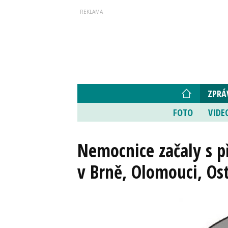
ZPRÁ
FOTO
VIDE
Nemocnice začaly s p
v Brně, Olomouci, Ost