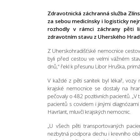
Zdravotnická záchranná služba Zlín
za sebou medicínsky i logisticky nej
rozhodly v rámci záchrany pěti l
zdravotním stavu z Uherského Hradi
Z Uherskohradišťské nemocnice cestoval
byli před cestou ve velmi vážném stav
dnů,“ řekl k přesunu Libor Hruška, prim
V každé z pěti sanitek byl lékař, vozy
krajské nemocnice se dostaly na hran
pečovaly o 482 pozitivních pacientů. „V tu
pacientů s covidem i jinými diagnózami
Havrlant, mluvčí krajských nemocnic.
„U všech pěti transportovaných pacien
nezbytná podpora dechu i krevního obě