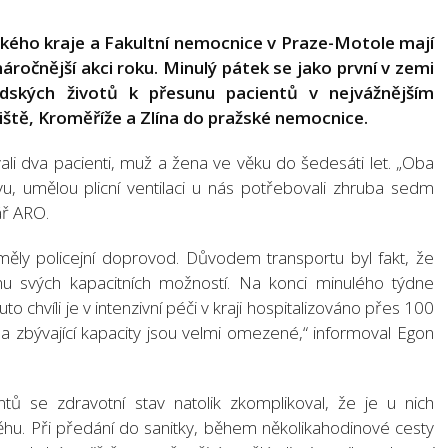
ského kraje a Fakultní nemocnice v Praze-Motole mají
náročnější akci roku. Minulý pátek se jako první v zemi
idských životů k přesunu pacientů v nejvážnějším
ště, Kroměříže a Zlína do pražské nemocnice.
i dva pacienti, muž a žena ve věku do šedesáti let. „Oba
u, umělou plicní ventilaci u nás potřebovali zhruba sedm
ář ARO.
 měly policejní doprovod. Důvodem transportu byl fakt, že
u svých kapacitních možností. Na konci minulého týdne
to chvíli je v intenzivní péči v kraji hospitalizováno přes 100
 a zbývající kapacity jsou velmi omezené,“ informoval Egon
tů se zdravotní stav natolik zkomplikoval, že je u nich
hu. Při předání do sanitky, během několikahodinové cesty