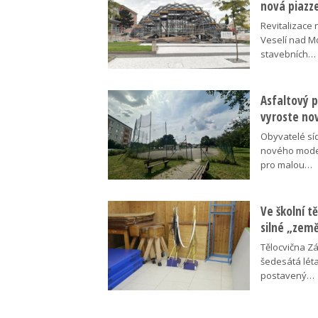
nová piazz
Revitalizace 
Veselí nad M
stavebních…
Asfaltový p
vyroste no
Obyvatelé síd
nového moder
pro malou…
Ve školní tě
silné „zem
Tělocvična Zá
šedesátá léta
postavený…