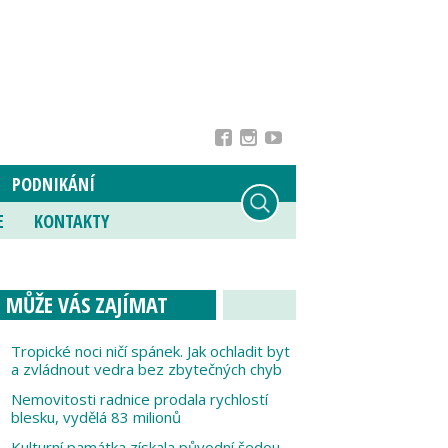
PODNIKÁNÍ
E
KONTAKTY
MŮŽE VÁS ZAJÍMAT
Tropické noci ničí spánek. Jak ochladit byt
a zvládnout vedra bez zbytečných chyb
Nemovitosti radnice prodala rychlostí
blesku, vydělá 83 milionů
Kulturní památka získala původní šedou