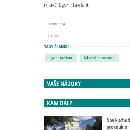
mluvčí Egon Havrlant.
autor:
ara
TAGY ČLÁNKU
Egon Havrlant
fakultní nemocnice
VAŠE NÁZORY
KAM DÁL?
Nové schody
prokouklo