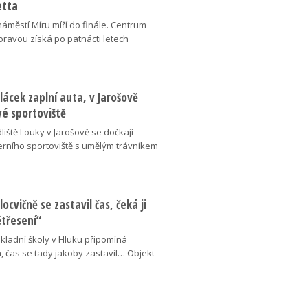
etta
náměstí Míru míří do finále. Centrum
oravou získá po patnácti letech
lácek zaplní auta, v Jarošově
vé sportoviště
liště Louky v Jarošově se dočkají
ního sportoviště s umělým trávníkem
locvičně se zastavil čas, čeká ji
ětřesení“
kladní školy v Hluku připomíná
, čas se tady jakoby zastavil… Objekt