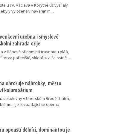
telu sv. Václava v Korytné už vysílaly
 nebyly vyloženě v havarijním…
 venkovní učebna i smyslové
školní zahrada ožije
da v Bánově připomíná travnatou pláň,
“ torza pařeniště, skleníku a žalostně…
na ohrožuje náhrobky, město
ví kolumbárium
v u sokolovny v Uherském Brodě chátrá,
oblémem je rozpadající se opěrná
u opouští dělníci, dominantou je