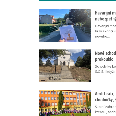
Havarijní m
nebezpečný
Havarijní mos
brzy skončí 
nového…
Nové schody
prokouklo
Schody ke kos
S.O.S. I když
Amfiteátr,
chodníčky, 
Školní zahra
kterou „zdobí