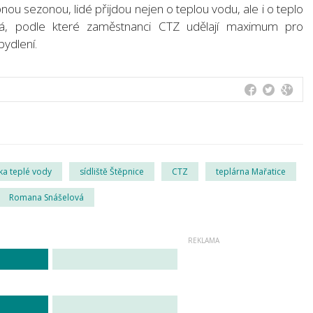
ou sezonou, lidé přijdou nejen o teplou vodu, ale i o teplo
vá, podle které zaměstnanci CTZ udělají maximum pro
ydlení.
ka teplé vody
sídliště Štěpnice
CTZ
teplárna Mařatice
Romana Snášelová