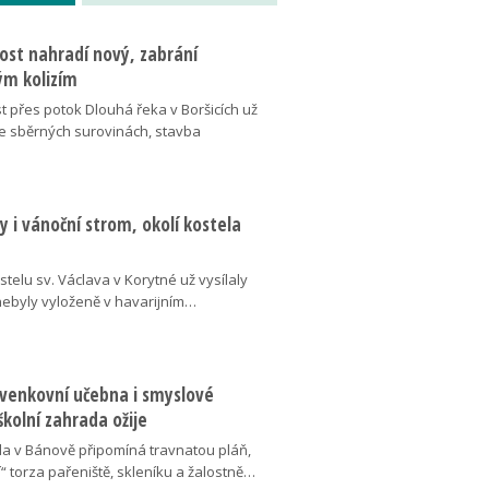
ost nahradí nový, zabrání
m kolizím
t přes potok Dlouhá řeka v Boršicích už
ve sběrných surovinách, stavba
 i vánoční strom, okolí kostela
telu sv. Václava v Korytné už vysílaly
 nebyly vyloženě v havarijním…
 venkovní učebna i smyslové
školní zahrada ožije
da v Bánově připomíná travnatou pláň,
“ torza pařeniště, skleníku a žalostně…