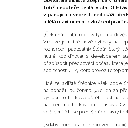
Obyvatele sídliště Štěpnice v Uher
totiž nepoteče teplá voda. Odstávk
v panujících vedrech nedokáží před
udělá maximum pro zkrácení prací n
„Čeká nás další tropický týden a člově
Vím, že je nutné nové bytovky na teplo 
rozhořčení padesátník Štěpán Starý. „B
nutné koordinovat s developerem sta
přizpůsobit předpovědi počasí, která 
společnosti CTZ, která provozuje teplárn
Lidé ze sídliště Štěpnice však podle S
na pondělí 28. června. „Ale jen za př
výstupního horkovzdušného potrubí z pl
napojeni na horkovodní soustavu CZT
ve Štěpnicích, se přerušení dodávky tep
„Kdybychom práce neprovedli tradič