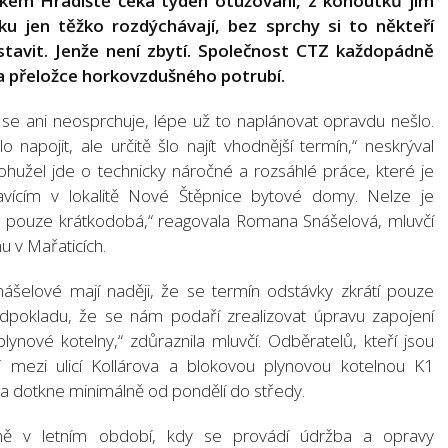
ském Hradiště čeká týden otužování, z kohoutků jim
u jen těžko rozdýchávají, bez sprchy si to někteří
stavit. Jenže není zbytí. Společnost CTZ každopádně
a přeložce horkovzdušného potrubí.
k se ani neosprchuje, lépe už to naplánovat opravdu nešlo.
napojit, ale určitě šlo najít vhodnější termín,“ neskrýval
ohužel jde o technicky náročné a rozsáhlé práce, které je
vícím v lokalitě Nové Štěpnice bytové domy. Nelze je
je pouze krátkodobá,“ reagovala Romana Snášelová, mluvčí
u v Mařaticích.
nášelové mají naději, že se termín odstávky zkrátí pouze
edpokladu, že se nám podaří zrealizovat úpravu zapojení
ynové kotelny,“ zdůraznila mluvčí. Odběratelů, kteří jsou
 mezi ulicí Kollárova a blokovou plynovou kotelnou K1
la dotkne minimálně od pondělí do středy.
ně v letním období, kdy se provádí údržba a opravy