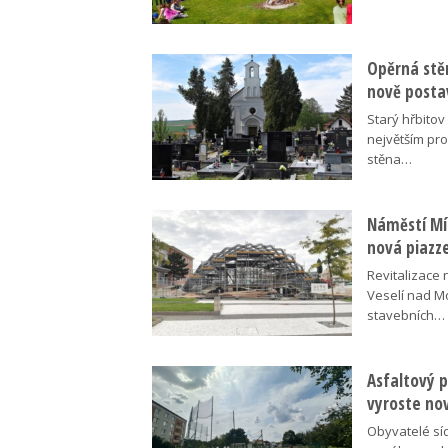
Opěrná stě
nově posta
Starý hřbito
největším pr
stěna…
Náměstí Mír
nová piazz
Revitalizace 
Veselí nad M
stavebních…
Asfaltový p
vyroste no
Obyvatelé síd