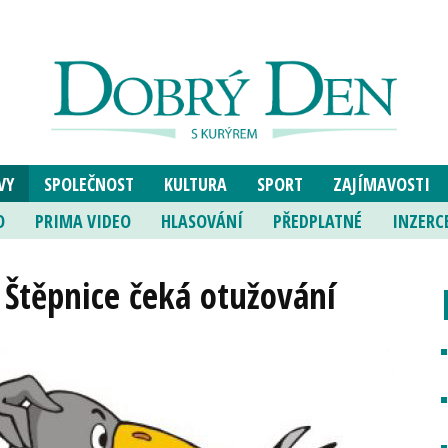
VY
SPOLEČNOST
KULTURA
SPORT
ZAJÍMAVOSTI
O
PRIMA VIDEO
HLASOVÁNÍ
PŘEDPLATNÉ
INZERC
 Štěpnice čeká otužování