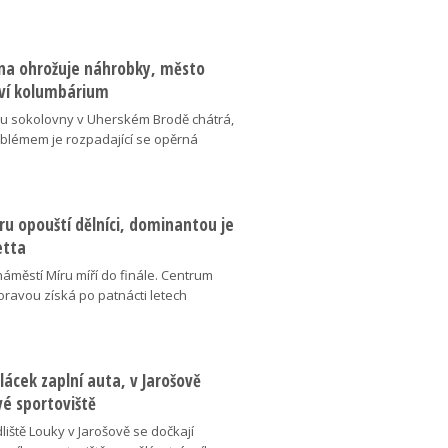
na ohrožuje náhrobky, město
ví kolumbárium
v u sokolovny v Uherském Brodě chátrá,
oblémem je rozpadající se opěrná
u opouští dělníci, dominantou je
etta
náměstí Míru míří do finále. Centrum
oravou získá po patnácti letech
lácek zaplní auta, v Jarošově
vé sportoviště
liště Louky v Jarošově se dočkají