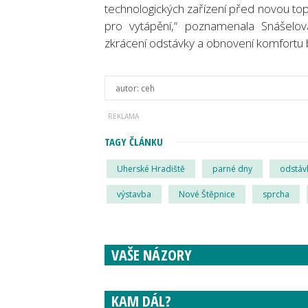
technologických zařízení před novou topn
pro vytápění,“ poznamenala Snášelo
zkrácení odstávky a obnovení komfortu b
autor:
ceh
TAGY ČLÁNKU
Uherské Hradiště
parné dny
odstáv
výstavba
Nové Štěpnice
sprcha
VAŠE NÁZORY
KAM DÁL?