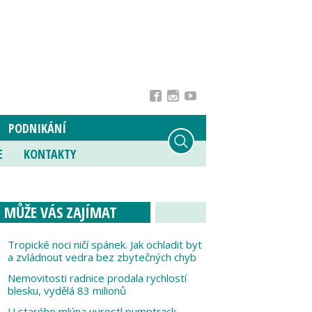
PODNIKÁNÍ
E
KONTAKTY
MŮŽE VÁS ZAJÍMAT
Tropické noci ničí spánek. Jak ochladit byt
a zvládnout vedra bez zbytečných chyb
Nemovitosti radnice prodala rychlostí
blesku, vydělá 83 milionů
U starého mlýna vyrostl pumptrack,