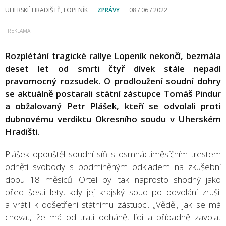
UHERSKÉ HRADIŠTĚ, LOPENÍK
ZPRÁVY
08 / 06 / 2022
Rozplétání tragické rallye Lopeník nekončí, bezmála
deset let od smrti čtyř dívek stále nepadl
pravomocný rozsudek. O prodloužení soudní dohry
se aktuálně postarali státní zástupce Tomáš Pindur
a obžalovaný Petr Plášek, kteří se odvolali proti
dubnovému verdiktu Okresního soudu v Uherském
Hradišti.
Plášek opouštěl soudní síň s osmnáctiměsíčním trestem
odnětí svobody s podmíněným odkladem na zkušební
dobu 18 měsíců. Ortel byl tak naprosto shodný jako
před šesti lety, kdy jej krajský soud po odvolání zrušil
a vrátil k došetření státnímu zástupci. „Věděl, jak se má
chovat, že má od trati odhánět lidi a případně zavolat