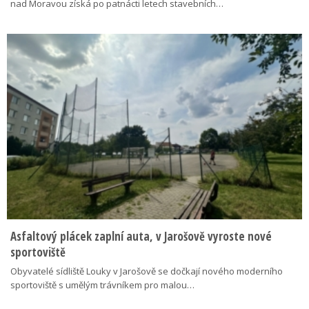
nad Moravou získá po patnácti letech stavebních…
Asfaltový plácek zaplní auta, v Jarošově vyroste nové
sportoviště
Obyvatelé sídliště Louky v Jarošově se dočkají nového moderního
sportoviště s umělým trávníkem pro malou…