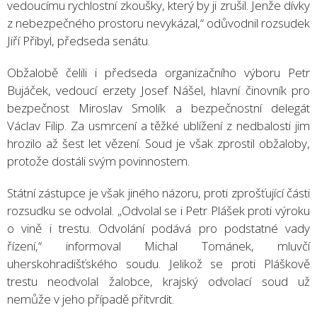
vedoucímu rychlostní zkoušky, který by ji zrušil. Jenže dívky
z nebezpečného prostoru nevykázal,“ odůvodnil rozsudek
Jiří Přibyl, předseda senátu.
Obžalobě čelili i předseda organizačního výboru Petr
Bujáček, vedoucí erzety Josef Nášel, hlavní činovník pro
bezpečnost Miroslav Smolík a bezpečnostní delegát
Václav Filip. Za usmrcení a těžké ublížení z nedbalosti jim
hrozilo až šest let vězení. Soud je však zprostil obžaloby,
protože dostáli svým povinnostem.
Státní zástupce je však jiného názoru, proti zprošťující části
rozsudku se odvolal. „Odvolal se i Petr Plášek proti výroku
o vině i trestu. Odvolání podává pro podstatné vady
řízení,“ informoval Michal Tománek, mluvčí
uherskohradišťského soudu. Jelikož se proti Pláškově
trestu neodvolal žalobce, krajský odvolací soud už
nemůže v jeho případě přitvrdit.