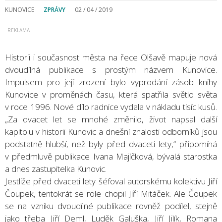
KUNOVICE
ZPRÁVY
02 / 04 / 2019
Historii i současnost města na řece Olšavě mapuje nová
dvoudílná publikace s prostým názvem Kunovice.
Impulsem pro její zrození bylo vyprodání zásob knihy
Kunovice v proměnách času, která spatřila světlo světa
v roce 1996. Nové dílo radnice vydala v nákladu tisíc kusů.
„Za dvacet let se mnohé změnilo, život napsal další
kapitolu v historii Kunovic a dnešní znalosti odborníků jsou
podstatně hlubší, než byly před dvaceti lety,“ připomíná
v předmluvě publikace Ivana Majíčková, bývalá starostka
a dnes zastupitelka Kunovic.
Jestliže před dvaceti lety šéfoval autorskému kolektivu Jiří
Čoupek, tentokrát se role chopil Jiří Mitáček. Ale Čoupek
se na vzniku dvoudílné publikace rovněž podílel, stejně
jako třeba Jiří Deml, Luděk Galuška, Jiří Jilík, Romana