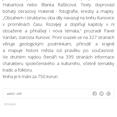
Habartová nebo Blanka Rašticová. Texty doprovází
bohatý obrazový materiál - fotografie, kresby a mapky.
„Obsahem i strukturou oba díly navazují na knihu Kunovice
v proměnách času. Rozvíjejí a doplňují kapitoly v ní
obsažené a přinášejí i nová témata,“ prozradil Pavel
Vardan, starosta Kunovic. První svazek se na 327 stranách
věnuje geologickým podmínkám, přírodě a krajině
a mapuje historii města od pravěku po současnost.
Ve druhém najdou čtenáři na 399 stranách informace
charakteru společenského a kulturního, včetně tematiky
tradic a folkloru.
Kniha je k mání za 750 korun.
autor:
ceh