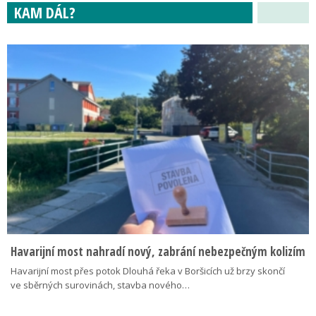
KAM DÁL?
Havarijní most nahradí nový, zabrání nebezpečným kolizím
Havarijní most přes potok Dlouhá řeka v Boršicích už brzy skončí
ve sběrných surovinách, stavba nového…