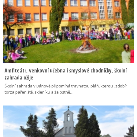
Amfiteátr, venkovní učebna i smyslové chodníčky, školní
zahrada ožije
Školní zahrada v Bánově připomíná travnatou pláň, kterou „zdobí“
torza pařeniště, skleníku a žalostně…