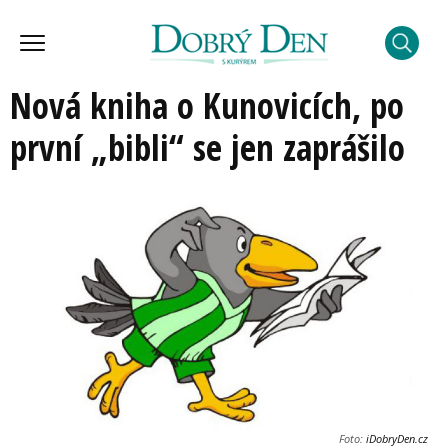
Nová kniha o Kunovicích, po
první „bibli“ se jen zaprášilo
Foto:
iDobryDen.cz