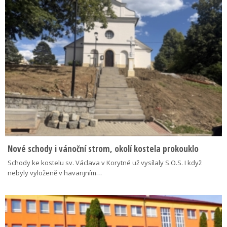
Nové schody i vánoční strom, okolí kostela prokouklo
Schody ke kostelu sv. Václava v Korytné už vysílaly S.O.S. I když
nebyly vyloženě v havarijním…