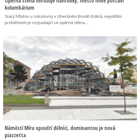
Opěrná stěna ohrožuje náhrobky, město nově postaví
kolumbárium
Starý hřbitov u sokolovny v Uherském Brodě chátrá, největším
problémem je rozpadající se opěrná stěna…
Náměstí Míru opouští dělníci, dominantou je nová
piazzetta