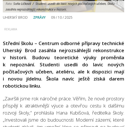
Foto:
Soňa Ličková / Studenti usedli do lavic nových počítačových učeben, školu
zasáhla nejrozsáhlejší rekonstrukce v historii.
UHERSKÝ BROD
ZPRÁVY
09 / 10 / 2025
Střední školu – Centrum odborné přípravy technické
Uherský Brod zasáhla nejrozsáhlejší rekonstrukce
v historii. Budovu teoretické výuky proměnila
k nepoznání. Studenti usedli do lavic nových
počítačových učeben, ateliéru, ale k dispozici mají
i novou jídelnu. Škola navíc ještě získá darem
robotickou linku.
„Završili jsme rok náročné práce. Věřím, že nové prostory
přispějí k atraktivnější výuce a otevřou cestu k dalšímu
rozvoji školy,“ prohlásila Hana Kubišová, ředitelka školy.
„Investovali jsme do budoucnosti. Moderní zázemí, které
studenti získali, jim umožní lépe se připravit na budoucí