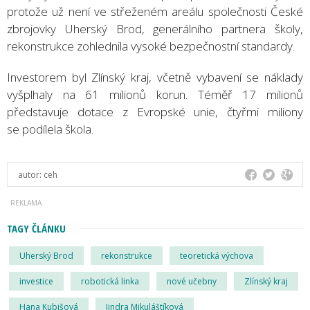
protože už není ve střeženém areálu společnosti České
zbrojovky Uherský Brod, generálního partnera školy,
rekonstrukce zohlednila vysoké bezpečnostní standardy.
Investorem byl Zlínský kraj, včetně vybavení se náklady
vyšplhaly na 61 milionů korun. Téměř 17 milionů
představuje dotace z Evropské unie, čtyřmi miliony
se podílela škola.
autor:
ceh
TAGY ČLÁNKU
Uherský Brod
rekonstrukce
teoretická výchova
investice
robotická linka
nové učebny
Zlínský kraj
Hana Kubišová
Jindra Mikuláštíková