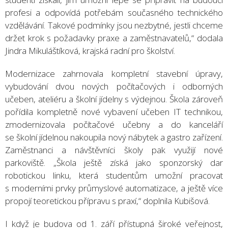
profesi a odpovídá potřebám současného technického
vzdělávání. Takové podmínky jsou nezbytné, jestli chceme
držet krok s požadavky praxe a zaměstnavatelů,“ dodala
Jindra Mikuláštíková, krajská radní pro školství.
Modernizace zahrnovala kompletní stavební úpravy,
vybudování dvou nových počítačových i odborných
učeben, ateliéru a školní jídelny s výdejnou. Škola zároveň
pořídila kompletně nové vybavení učeben IT technikou,
zmodernizovala počítačové učebny a do kanceláří
se školní jídelnou nakoupila nový nábytek a gastro zařízení.
Zaměstnanci a návštěvníci školy pak využijí nové
parkoviště. „Škola ještě získá jako sponzorský dar
robotickou linku, která studentům umožní pracovat
s moderními prvky průmyslové automatizace, a ještě více
propojí teoretickou přípravu s praxí,“ doplnila Kubišová.
I když je budova od 1. září přístupná široké veřejnost,