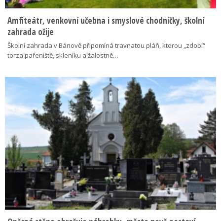
Amfiteátr, venkovní učebna i smyslové chodníčky, školní
zahrada ožije
Školní zahrada v Bánově připomíná travnatou pláň, kterou „zdobí“
torza pařeniště, skleníku a žalostně…