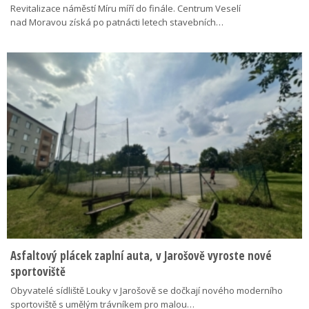
Revitalizace náměstí Míru míří do finále. Centrum Veselí
nad Moravou získá po patnácti letech stavebních…
Asfaltový plácek zaplní auta, v Jarošově vyroste nové
sportoviště
Obyvatelé sídliště Louky v Jarošově se dočkají nového moderního
sportoviště s umělým trávníkem pro malou…