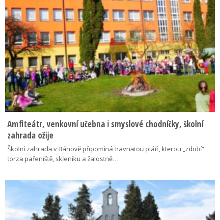
Amfiteátr, venkovní učebna i smyslové chodníčky, školní
zahrada ožije
Školní zahrada v Bánově připomíná travnatou pláň, kterou „zdobí“
torza pařeniště, skleníku a žalostně…