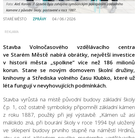
Foto:
Aleš Korvas / Stavba byla zahájena symbolickým poklepáním základního
kamene z původní školy, postavené v roce 1887.
STARÉ MĚSTO
ZPRÁVY
04 / 06 / 2026
Stavba Volnočasového vzdělávacího centra
ve Starém Městě nabírá obrátky, největší investice
v historii města „spolkne“ více než 186 milionů
korun. Stane se novým domovem školní družiny,
knihovny a Střediska volného času Klubko, které už
léta fungují v nevyhovujících podmínkách.
Stavba vyrůstá na místě původní budovy základní školy
č.p. 1, což ostatně symbolicky připomněl základní kámen
z roku 1887, použitý při její výstavbě. „Kámen už asi
málokdo zná, při bourání školy v roce 1994 byl uložený
ve sklepení budovy prvního stupně na náměstí Hrdinů,
aby se stal základem nového moderního vzdělávacího