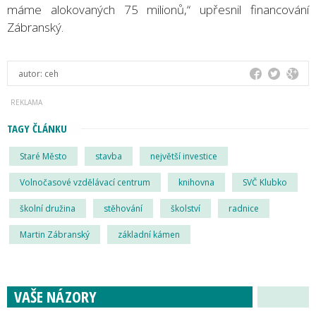
máme alokovaných 75 milionů,“ upřesnil financování
Zábranský.
autor:
ceh
TAGY ČLÁNKU
Staré Město
stavba
největší investice
Volnočasové vzdělávací centrum
knihovna
SVČ Klubko
školní družina
stěhování
školství
radnice
Martin Zábranský
základní kámen
VAŠE NÁZORY