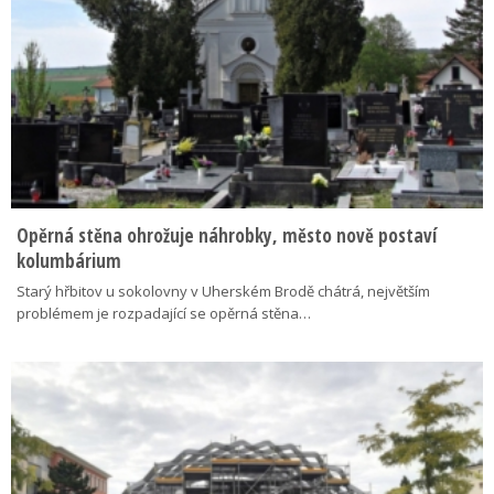
Opěrná stěna ohrožuje náhrobky, město nově postaví
kolumbárium
Starý hřbitov u sokolovny v Uherském Brodě chátrá, největším
problémem je rozpadající se opěrná stěna…