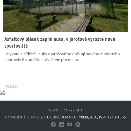
Asfaltový plácek zaplní auta, v Jarošově vyroste nové
sportoviště
Obyvatelé sídliště Louky v Jarošově se dočkají nového moderního
sportoviště s umělým trávníkem pro malou…
|
GDPR
COPYRIGHT
Copyright © 2001-2026
DOBRÝ DEN S KURÝREM, a. s., ISSN 1213-1385