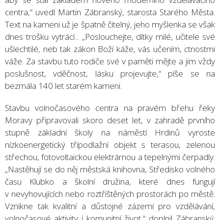
centra,“ uvedl Martin Zábranský, starosta Starého Města.
Text na kameni už je špatně čitelný, jeho myšlenka se však
dnes trošku vytrácí... „Poslouchejte, dítky milé, učitele své
ušlechtilé, neb tak zákon Boží káže, vás učením, ctnostmi
váže. Za stavbu tuto rodiče své v paměti mějte a jim vždy
poslušnost, vděčnost, lásku projevujte,“ píše se na
bezmála 140 let starém kameni.
Stavbu volnočasového centra na pravém břehu řeky
Moravy připravovali skoro deset let, v zahradě prvního
stupně základní školy na náměstí Hrdinů vyroste
nízkoenergetický třípodlažní objekt s terasou, zelenou
střechou, fotovoltaickou elektrárnou a tepelnými čerpadly.
„Nastěhují se do něj městská knihovna, Středisko volného
času Klubko a školní družina, které dnes fungují
v nevyhovujících nebo roztříštěných prostorách po městě.
Vznikne tak kvalitní a důstojné zázemí pro vzdělávání,
volnočasové aktivity i komunitní život,“ doplnil Zábranský.