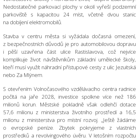
Nedostatečné parkovací plochy v okolí vyřeší podzemní
parkoviště s kapacitou 24 míst, včetně dvou stanic
na dobíjení elektromobilů.
Stavba v centru města si vyžádala dočasná omezení,
z bezpečnostních důvodů je pro automobilovou dopravu
i pěší uzavřena část ulice Rastislavova, což nejvíce
komplikuje život návštěvníkům základní umělecké školy,
kteří musí využít náhradní přístupové cesty z ulic Jezuitská
nebo Za Mlýnem.
S otevřením Volnočasového vzdělávacího centra radnice
počítá na jaře 2028, investice spolkne více než 186
milionů korun. Městské pokladně však odlehčí dotace
57,6 milionu z ministerstva životního prostředí a 16,5
milionu z ministerstva pro místní rozvoj. „Ještě žádáme
o evropské peníze. Zbytek pokryjeme z vlastních
prostředků a revolvingového úvěru. V letošním rozpočtu