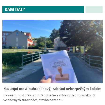
KAM DÁL?
Havarijní most nahradí nový, zabrání nebezpečným kolizím
Havarijní most přes potok Dlouhá řeka v Boršicích už brzy skončí
ve sběrných surovinách, stavba nového…