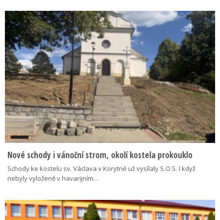
Nové schody i vánoční strom, okolí kostela prokouklo
Schody ke kostelu sv. Václava v Korytné už vysílaly S.O.S. I když
nebyly vyloženě v havarijním…