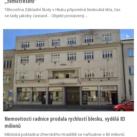
„zemětřesení“
Tělocvična Základní školy v Hluku připomíná šedesátá léta, čas
se tady jakoby zastavil… Objekt postavený…
Nemovitosti radnice prodala rychlostí blesku, vydělá 83
milionů
Městská pokladna Uherského Hradiště se nafoukne o 83 milionů