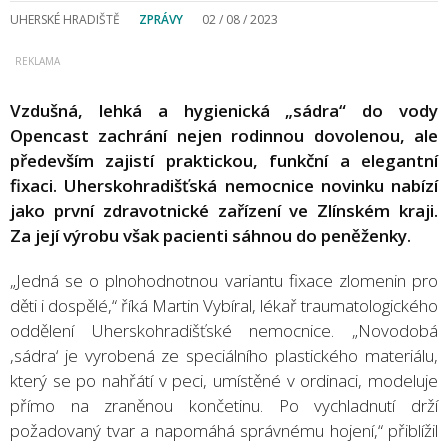
UHERSKÉ HRADIŠTĚ
ZPRÁVY
02 / 08 / 2023
Vzdušná, lehká a hygienická „sádra“ do vody
Opencast zachrání nejen rodinnou dovolenou, ale
především zajistí praktickou, funkční a elegantní
fixaci. Uherskohradišťská nemocnice novinku nabízí
jako první zdravotnické zařízení ve Zlínském kraji.
Za její výrobu však pacienti sáhnou do peněženky.
„Jedná se o plnohodnotnou variantu fixace zlomenin pro
děti i dospělé,“ říká Martin Vybíral, lékař traumatologického
oddělení Uherskohradišťské nemocnice. „Novodobá
,sádra‘ je vyrobená ze speciálního plastického materiálu,
který se po nahřátí v peci, umístěné v ordinaci, modeluje
přímo na zraněnou končetinu. Po vychladnutí drží
požadovaný tvar a napomáhá správnému hojení,“ přiblížil