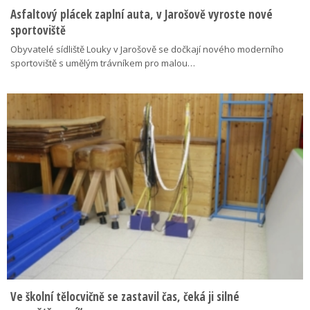
Asfaltový plácek zaplní auta, v Jarošově vyroste nové
sportoviště
Obyvatelé sídliště Louky v Jarošově se dočkají nového moderního
sportoviště s umělým trávníkem pro malou…
Ve školní tělocvičně se zastavil čas, čeká ji silné