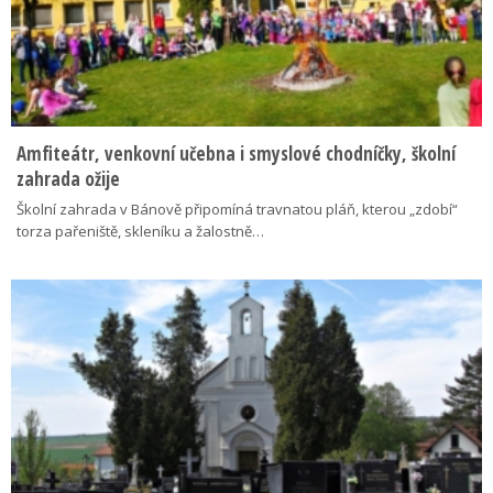
Amfiteátr, venkovní učebna i smyslové chodníčky, školní
zahrada ožije
Školní zahrada v Bánově připomíná travnatou pláň, kterou „zdobí“
torza pařeniště, skleníku a žalostně…