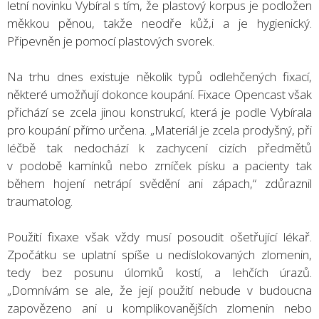
letní novinku Vybíral s tím, že plastový korpus je podložen
měkkou pěnou, takže neodře kůž,i a je hygienický.
Připevněn je pomocí plastových svorek.
Na trhu dnes existuje několik typů odlehčených fixací,
některé umožňují dokonce koupání. Fixace Opencast však
přichází se zcela jinou konstrukcí, která je podle Vybírala
pro koupání přímo určena. „Materiál je zcela prodyšný, při
léčbě tak nedochází k zachycení cizích předmětů
v podobě kamínků nebo zrníček písku a pacienty tak
během hojení netrápí svědění ani zápach,“ zdůraznil
traumatolog.
Použití fixaxe však vždy musí posoudit ošetřující lékař.
Zpočátku se uplatní spíše u nedislokovaných zlomenin,
tedy bez posunu úlomků kostí, a lehčích úrazů.
„Domnívám se ale, že její použití nebude v budoucna
zapovězeno ani u komplikovanějších zlomenin nebo