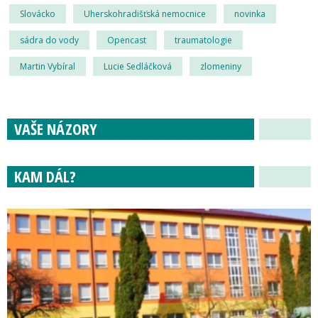
Slovácko
Uherskohradišťská nemocnice
novinka
sádra do vody
Opencast
traumatologie
Martin Vybíral
Lucie Sedláčková
zlomeniny
VAŠE NÁZORY
KAM DÁL?