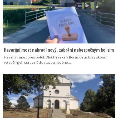
Havarijní most nahradí nový, zabrání nebezpečným kolizím
Havarijní most přes potok Dlouhá řeka v Boršicích už brzy skončí
ve sběrných surovinách, stavba nového…