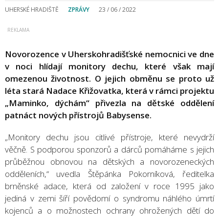
UHERSKÉ HRADIŠTĚ
ZPRÁVY
23 / 06 / 2022
Novorozence v Uherskohradišťské nemocnici ve dne
v noci hlídají monitory dechu, které však mají
omezenou životnost. O jejich obměnu se proto už
léta stará Nadace Křižovatka, která v rámci projektu
„Maminko, dýchám“ přivezla na dětské oddělení
patnáct nových přístrojů Babysense.
„Monitory dechu jsou citlivé přístroje, které nevydrží
věčně. S podporou sponzorů a dárců pomáháme s jejich
průběžnou obnovou na dětských a novorozeneckých
odděleních,“ uvedla Štěpánka Pokorníková, ředitelka
brněnské adace, která od založení v roce 1995 jako
jediná v zemi šíří povědomí o syndromu náhlého úmrtí
kojenců a o možnostech ochrany ohrožených dětí do