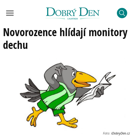
Novorozence hlídají monitory
dechu
Foto:
iDobryDen.cz