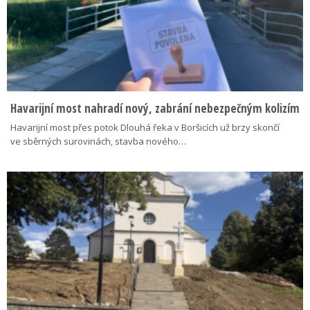
Havarijní most nahradí nový, zabrání nebezpečným kolizím
Havarijní most přes potok Dlouhá řeka v Boršicích už brzy skončí
ve sběrných surovinách, stavba nového…