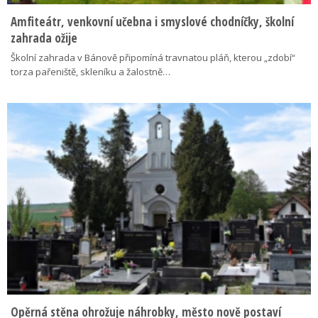
Amfiteátr, venkovní učebna i smyslové chodníčky, školní
zahrada ožije
Školní zahrada v Bánově připomíná travnatou pláň, kterou „zdobí“
torza pařeniště, skleníku a žalostně…
Opěrná stěna ohrožuje náhrobky, město nově postaví