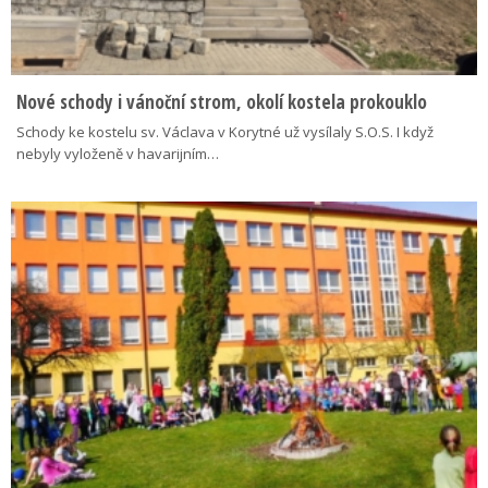
Nové schody i vánoční strom, okolí kostela prokouklo
Schody ke kostelu sv. Václava v Korytné už vysílaly S.O.S. I když
nebyly vyloženě v havarijním…