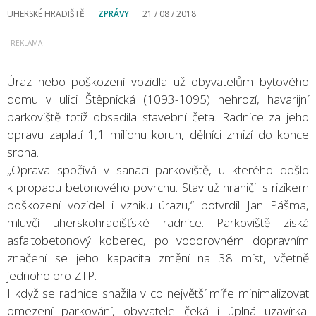
UHERSKÉ HRADIŠTĚ
ZPRÁVY
21 / 08 / 2018
Úraz nebo poškození vozidla už obyvatelům bytového
domu v ulici Štěpnická (1093-1095) nehrozí, havarijní
parkoviště totiž obsadila stavební četa. Radnice za jeho
opravu zaplatí 1,1 milionu korun, dělníci zmizí do konce
srpna.
„Oprava spočívá v sanaci parkoviště, u kterého došlo
k propadu betonového povrchu. Stav už hraničil s rizikem
poškození vozidel i vzniku úrazu,“ potvrdil Jan Pášma,
mluvčí uherskohradišťské radnice. Parkoviště získá
asfaltobetonový koberec, po vodorovném dopravním
značení se jeho kapacita změní na 38 míst, včetně
jednoho pro ZTP.
I když se radnice snažila v co největší míře minimalizovat
omezení parkování, obyvatele čeká i úplná uzavírka.