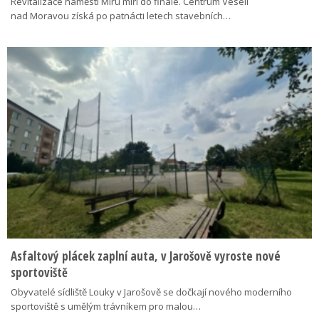
Revitalizace náměstí Míru míří do finále. Centrum Veselí
nad Moravou získá po patnácti letech stavebních…
Asfaltový plácek zaplní auta, v Jarošově vyroste nové
sportoviště
Obyvatelé sídliště Louky v Jarošově se dočkají nového moderního
sportoviště s umělým trávníkem pro malou…