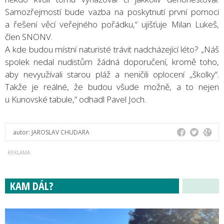
Samozřejmostí bude vazba na poskytnutí první pomoci
a řešení věcí veřejného pořádku,“ ujišťuje Milan Lukeš,
člen SNONV.
A kde budou místní naturisté trávit nadcházející léto? „Náš
spolek nedal nudistům žádná doporučení, kromě toho,
aby nevyužívali starou pláž a neničili oplocení „školky“.
Takže je reálné, že budou všude možně, a to nejen
u Kunovské tabule,“ odhadl Pavel Joch.
autor:
JAROSLAV CHUDARA
KAM DÁL?