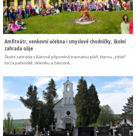
Amfiteátr, venkovní učebna i smyslové chodníčky, školní
zahrada ožije
Školní zahrada v Bánově připomíná travnatou pláň, kterou „zdobí“
torza pařeniště, skleníku a žalostně…