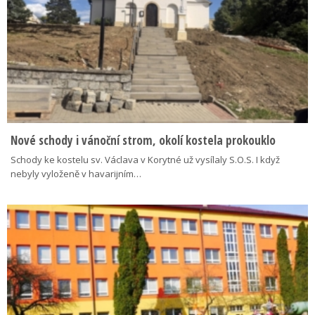
Nové schody i vánoční strom, okolí kostela prokouklo
Schody ke kostelu sv. Václava v Korytné už vysílaly S.O.S. I když
nebyly vyloženě v havarijním…