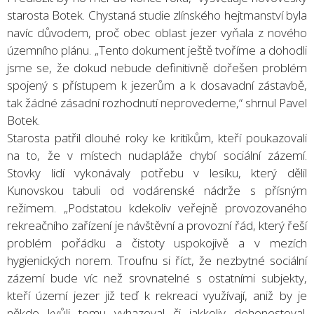
starosta Botek. Chystaná studie zlínského hejtmanství byla
navíc důvodem, proč obec oblast jezer vyňala z nového
územního plánu. „Tento dokument ještě tvoříme a dohodli
jsme se, že dokud nebude definitivně dořešen problém
spojený s přístupem k jezerům a k dosavadní zástavbě,
tak žádné zásadní rozhodnutí neprovedeme,“ shrnul Pavel
Botek.
Starosta patřil dlouhé roky ke kritikům, kteří poukazovali
na to, že v místech nudapláže chybí sociální zázemí.
Stovky lidí vykonávaly potřebu v lesíku, který dělil
Kunovskou tabuli od vodárenské nádrže s přísným
režimem. „Podstatou kdekoliv veřejně provozovaného
rekreačního zařízení je návštěvní a provozní řád, který řeší
problém pořádku a čistoty uspokojivě a v mezích
hygienických norem. Troufnu si říct, že nezbytné sociální
zázemí bude víc než srovnatelné s ostatními subjekty,
kteří území jezer již teď k rekreaci využívají, aniž by je
někdo kvůli tomu vyhazoval či jakkoliv dehonestoval.