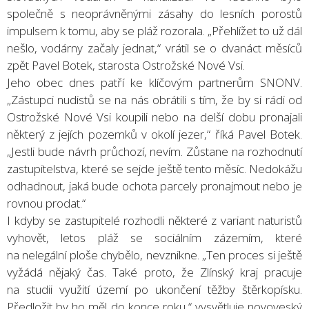
společně s neoprávněnými zásahy do lesních porostů
impulsem k tomu, aby se pláž rozorala. „Přehlížet to už dál
nešlo, vodárny začaly jednat,“ vrátil se o dvanáct měsíců
zpět Pavel Botek, starosta Ostrožské Nové Vsi.
Jeho obec dnes patří ke klíčovým partnerům SNONV.
„Zástupci nudistů se na nás obrátili s tím, že by si rádi od
Ostrožské Nové Vsi koupili nebo na delší dobu pronajali
některý z jejích pozemků v okolí jezer,“ říká Pavel Botek.
„Jestli bude návrh průchozí, nevím. Zůstane na rozhodnutí
zastupitelstva, které se sejde ještě tento měsíc. Nedokážu
odhadnout, jaká bude ochota parcely pronajmout nebo je
rovnou prodat.“
I kdyby se zastupitelé rozhodli některé z variant naturistů
vyhovět, letos pláž se sociálním zázemím, které
na nelegální ploše chybělo, nevznikne. „Ten proces si ještě
vyžádá nějaký čas. Také proto, že Zlínský kraj pracuje
na studii využití území po ukončení těžby štěrkopísku.
Předložit by ho měl do konce roku,“ vysvětluje novoveský