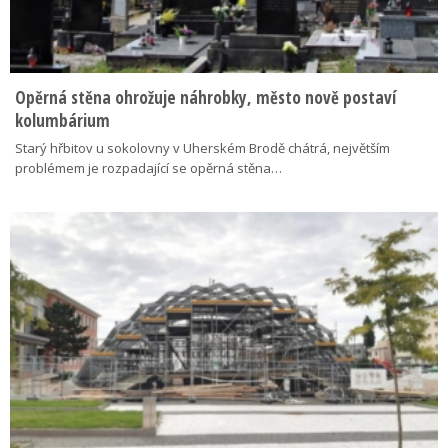
Opěrná stěna ohrožuje náhrobky, město nově postaví
kolumbárium
Starý hřbitov u sokolovny v Uherském Brodě chátrá, největším
problémem je rozpadající se opěrná stěna…