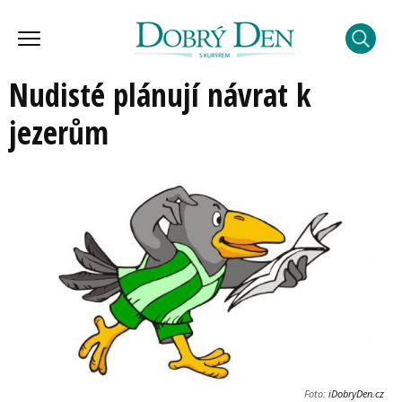
Nudisté plánují návrat k
jezerům
Foto:
iDobryDen.cz