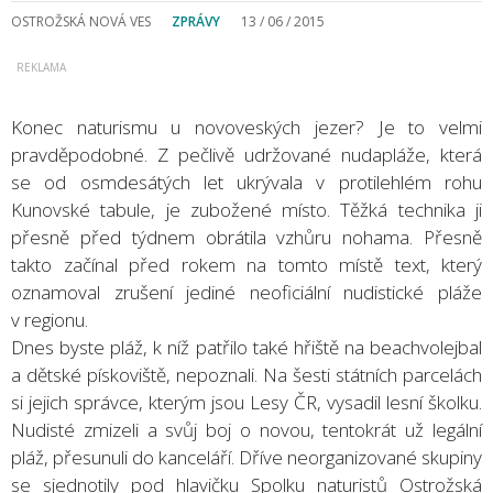
OSTROŽSKÁ NOVÁ VES
ZPRÁVY
13 / 06 / 2015
Konec naturismu u novoveských jezer? Je to velmi
pravděpodobné. Z pečlivě udržované nudapláže, která
se od osmdesátých let ukrývala v protilehlém rohu
Kunovské tabule, je zubožené místo. Těžká technika ji
přesně před týdnem obrátila vzhůru nohama. Přesně
takto začínal před rokem na tomto místě text, který
oznamoval zrušení jediné neoficiální nudistické pláže
v regionu.
Dnes byste pláž, k níž patřilo také hřiště na beachvolejbal
a dětské pískoviště, nepoznali. Na šesti státních parcelách
si jejich správce, kterým jsou Lesy ČR, vysadil lesní školku.
Nudisté zmizeli a svůj boj o novou, tentokrát už legální
pláž, přesunuli do kanceláří. Dříve neorganizované skupiny
se sjednotily pod hlavičku Spolku naturistů Ostrožská