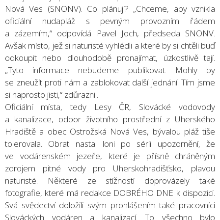
Nová Ves (SNONV). Co plánují? „Chceme, aby vznikla
oficiální nudapláž s pevným provozním řádem
a zázemím,“ odpovídá Pavel Joch, předseda SNONV.
Avšak místo, jež si naturisté vyhlédli a které by si chtěli buď
odkoupit nebo dlouhodobě pronajímat, úzkostlivě tají.
„Tyto informace nebudeme publikovat. Mohly by
se zneužít proti nám a zablokovat další jednání. Tím jsme
si naprosto jisti,“ zdůraznil.
Oficiální místa, tedy Lesy ČR, Slovácké vodovody
a kanalizace, odbor životního prostřední z Uherského
Hradiště a obec Ostrožská Nová Ves, bývalou pláž tiše
tolerovala. Obrat nastal loni po sérii upozornění, že
ve vodárenském jezeře, které je přísně chráněným
zdrojem pitné vody pro Uherskohradišťsko, plavou
naturisté. Některé ze stížností doprovázely také
fotografie, které má redakce DOBRÉHO DNE k dispozici.
Svá svědectví doložili svým prohlášením také pracovníci
Slováckých vodáren a kanalizací. To všechno bylo