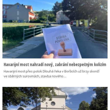
Havarijní most nahradí nový, zabrání nebezpečným kolizím
Havarijní most přes potok Dlouhá řeka v Boršicích už brzy skončí
ve sběrných surovinách, stavba nového…