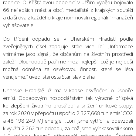
radnice. O Křišťálovou popelnici v užším výběru bojovalo
66 nejlepších měst a obcí, medailisté z krajských soutěží
a další dva z každého kraje nominovali regionální manažeři
vyhlašovatele.
Do třídění odpadu se v Uherském Hradišti podle
zveřejněných čísel zapojuje stále více lidí. „Informace
vnímáme jako signál, že občanům na životním prostředí
záleží. Dlouhodobě patříme mezi nejlepší, což je nejlepší
možná odměna za osvětovou činnost, které se léta
věnujeme,“ uvedl starosta Stanislav Blaha
Uherské Hradiště už má v kapse osvědčení o úspoře
emisí. Odpadovým hospodářstvím tak výrazně přispívá
ke zlepšení životního prostředí a snížení uhlíkové stopy,
za rok 2020 v přepočtu uspořilo 2 327,668 tun emisí CO2
a 48 198 249 MJ energie. „Loni jsme vytřídili a odevzdali
k využití 2 262 tun odpadu, za což jsme vyinkasovali skoro
4,5 milionu korun,“ připomněl místostarosta Čestmír