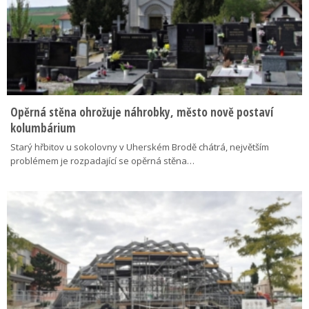
Opěrná stěna ohrožuje náhrobky, město nově postaví
kolumbárium
Starý hřbitov u sokolovny v Uherském Brodě chátrá, největším
problémem je rozpadající se opěrná stěna…