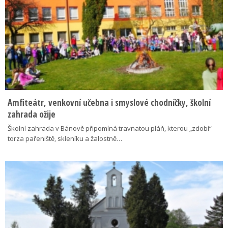
Amfiteátr, venkovní učebna i smyslové chodníčky, školní
zahrada ožije
Školní zahrada v Bánově připomíná travnatou pláň, kterou „zdobí“
torza pařeniště, skleníku a žalostně…