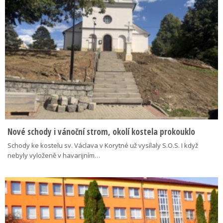
Nové schody i vánoční strom, okolí kostela prokouklo
Schody ke kostelu sv. Václava v Korytné už vysílaly S.O.S. I když
nebyly vyloženě v havarijním…