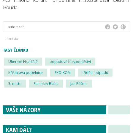
Bouda.
autor:
ceh
TAGY ČLÁNKU
Uherské Hradiště
odpadové hospodářství
Křišťálová popelnice
EKO-KOM
třídění odpadů
3. místo
Stanislav Blaha
Jan Pášma
VAŠE NÁZORY
KAM DÁL?