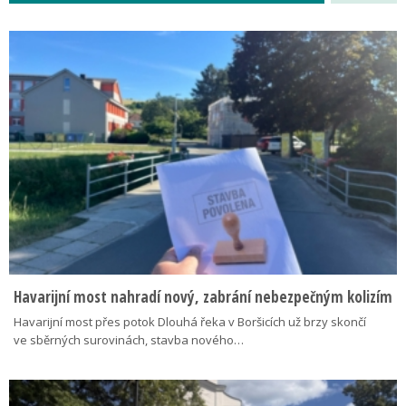
Havarijní most nahradí nový, zabrání nebezpečným kolizím
Havarijní most přes potok Dlouhá řeka v Boršicích už brzy skončí
ve sběrných surovinách, stavba nového…