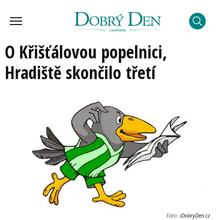
O Křišťálovou popelnici,
Hradiště skončilo třetí
Foto:
iDobryDen.cz