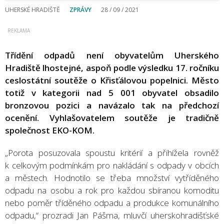
UHERSKÉ HRADIŠTĚ
ZPRÁVY
28 / 09 / 2021
Třídění odpadů není obyvatelům Uherského
Hradiště lhostejné, aspoň podle výsledku 17. ročníku
ceslostátní soutěže o Křisťálovou popelnici. Město
totiž v kategorii nad 5 001 obyvatel obsadilo
bronzovou pozici a navázalo tak na předchozí
ocenění. Vyhlašovatelem soutěže je tradičně
společnost EKO-KOM.
„Porota posuzovala spoustu kritérií a přihížela rovněž
k celkovým podmínkám pro nakládání s odpady v obcích
a městech. Hodnotilo se třeba množství vytříděného
odpadu na osobu a rok pro každou sbíranou komoditu
nebo poměr tříděného odpadu a produkce komunálního
odpadu,“ prozradi Jan Pášma, mluvčí uherskohradišťské