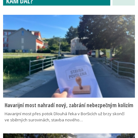
KAM DÁL?
Havarijní most nahradí nový, zabrání nebezpečným kolizím
Havarijní most přes potok Dlouhá řeka v Boršicích už brzy skončí
ve sběrných surovinách, stavba nového…