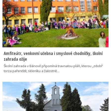
Amfiteátr, venkovní učebna i smyslové chodníčky, školní
zahrada ožije
Školní zahrada v Bánově připomíná travnatou pláň, kterou „zdobí“
torza pařeniště, skleníku a žalostně…