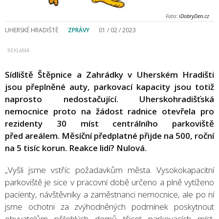
Foto:
iDobryDen.cz
UHERSKÉ HRADIŠTĚ
ZPRÁVY
01 / 02 / 2023
Sídliště Štěpnice a Zahrádky v Uherském Hradišti
jsou přeplněné auty, parkovací kapacity jsou totiž
naprosto nedostačující. Uherskohradišťská
nemocnice proto na žádost radnice otevřela pro
rezidenty 30 míst centrálního parkoviště
před areálem. Měsíční předplatné přijde na 500, roční
na 5 tisíc korun. Reakce lidí? Nulová.
„Vyšli jsme vstříc požadavkům města. Vysokokapacitní
parkoviště je sice v pracovní době určeno a plně vytíženo
pacienty, návštěvníky a zaměstnanci nemocnice, ale po ní
jsme ochotni za zvýhodněných podmínek poskytnout
obyvatelům přilehlých domů třicet parkovacích míst.