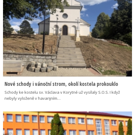
Nové schody i vánoční strom, okolí kostela prokouklo
Schody ke kostelu sv. Václava v Korytné už vysílaly S.O.S. I když
nebyly vyloženě v havarijním…