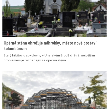
Opěrná stěna ohrožuje náhrobky, město nově postaví
kolumbárium
Starý hřbitov u sokolovny v Uherském Brodě chátrá, největším
problémem je rozpadající se opěrná stěna…