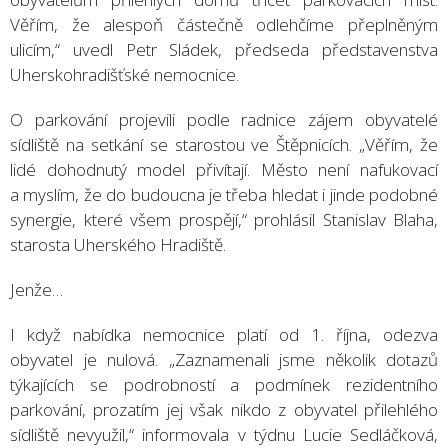
Věřím, že alespoň částečně odlehčíme přeplněným
ulicím,“ uvedl Petr Sládek, předseda představenstva
Uherskohradišťské nemocnice.
O parkování projevili podle radnice zájem obyvatelé
sídliště na setkání se starostou ve Štěpnicích. „Věřím, že
lidé dohodnutý model přivítají. Město není nafukovací
a myslím, že do budoucna je třeba hledat i jinde podobné
synergie, které všem prospějí,“ prohlásil Stanislav Blaha,
starosta Uherského Hradiště.
Jenže…
I když nabídka nemocnice platí od 1. října, odezva
obyvatel je nulová. „Zaznamenali jsme několik dotazů
týkajících se podrobností a podmínek rezidentního
parkování, prozatím jej však nikdo z obyvatel přilehlého
sídliště nevyužil,“ informovala v týdnu Lucie Sedláčková,