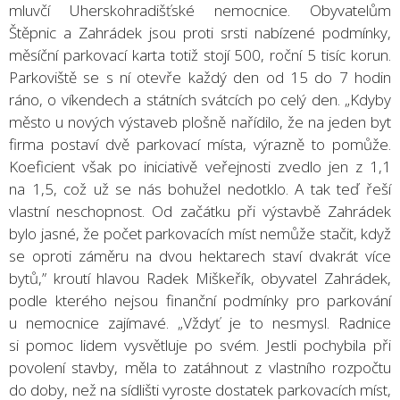
mluvčí Uherskohradišťské nemocnice. Obyvatelům
Štěpnic a Zahrádek jsou proti srsti nabízené podmínky,
měsíční parkovací karta totiž stojí 500, roční 5 tisíc korun.
Parkoviště se s ní otevře každý den od 15 do 7 hodin
ráno, o víkendech a státních svátcích po celý den. „Kdyby
město u nových výstaveb plošně nařídilo, že na jeden byt
firma postaví dvě parkovací místa, výrazně to pomůže.
Koeficient však po iniciativě veřejnosti zvedlo jen z 1,1
na 1,5, což už se nás bohužel nedotklo. A tak teď řeší
vlastní neschopnost. Od začátku při výstavbě Zahrádek
bylo jasné, že počet parkovacích míst nemůže stačit, když
se oproti záměru na dvou hektarech staví dvakrát více
bytů,” kroutí hlavou Radek Miškeřík, obyvatel Zahrádek,
podle kterého nejsou finanční podmínky pro parkování
u nemocnice zajímavé. „Vždyť je to nesmysl. Radnice
si pomoc lidem vysvětluje po svém. Jestli pochybila při
povolení stavby, měla to zatáhnout z vlastního rozpočtu
do doby, než na sídlišti vyroste dostatek parkovacích míst,