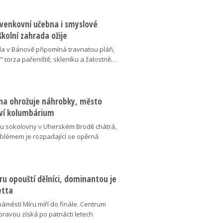
 venkovní učebna i smyslové
školní zahrada ožije
da v Bánově připomíná travnatou pláň,
“ torza pařeniště, skleníku a žalostně…
na ohrožuje náhrobky, město
ví kolumbárium
v u sokolovny v Uherském Brodě chátrá,
oblémem je rozpadající se opěrná
u opouští dělníci, dominantou je
etta
náměstí Míru míří do finále. Centrum
oravou získá po patnácti letech