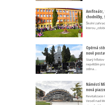
Amfiteátr,
chodníčky, 
Školní zahra
kterou „zdobí
Opěrná stě
nově posta
Starý hřbito
největším pr
stěna…
Náměstí Mír
nová piazz
Revitalizace 
Veselí nad M