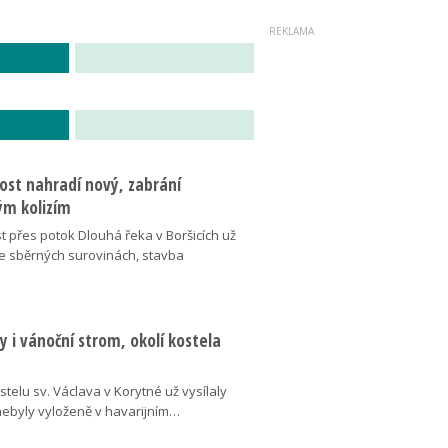
ost nahradí nový, zabrání
m kolizím
t přes potok Dlouhá řeka v Boršicích už
ve sběrných surovinách, stavba
 i vánoční strom, okolí kostela
telu sv. Václava v Korytné už vysílaly
 nebyly vyloženě v havarijním…