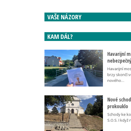
VAŠE NÁZORY
KAM DÁL?
Havarijní m
nebezpečný
Havarijní mos
brzy skončí 
nového…
Nové schody
prokouklo
Schody ke kos
S.O.S. I když