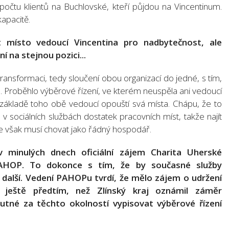
 počtu klientů na Buchlovské, kteří půjdou na Vincentinum.
apacitě.
 místo vedoucí Vincentina pro nadbytečnost, ale
í na stejnou pozici...
 transformaci, tedy sloučení obou organizací do jedné, s tím,
. Proběhlo výběrové řízení, ve kterém neuspěla ani vedoucí
 základě toho obě vedoucí opouští svá místa. Chápu, že to
v sociálních službách dostatek pracovních míst, takže najít
 se však musí chovat jako řádný hospodář.
v minulých dnech oficiální zájem Charita Uherské
AHOP. To dokonce s tím, že by současné služby
i další. Vedení PAHOPu tvrdí, že mělo zájem o udržení
 ještě předtím, než Zlínský kraj oznámil záměr
nutné za těchto okolností vypisovat výběrové řízení