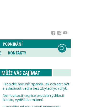
PODNIKÁNÍ
E
KONTAKTY
MŮŽE VÁS ZAJÍMAT
Tropické noci ničí spánek. Jak ochladit byt
a zvládnout vedra bez zbytečných chyb
Nemovitosti radnice prodala rychlostí
blesku, vydělá 83 milionů
U starého mlýna vyrostl pumptrack,