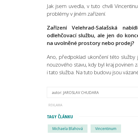
Jak jsem uvedla, v tuto chvíli Vincent
problémy v jiném zařízení.
Zařízení Velehrad-Salašská na
odlehčovací službu, ale jen do kon
na uvolněné prostory nebo prodej?
Ano, předpoklad ukončení této služby j
nouzového stavu, kdy byl kraj povinen zaj
i tato služba. Na tuto budovu jsou vázané 
autor:
JAROSLAV CHUDARA
TAGY ČLÁNKU
Michaela Blahová
Vincentinum