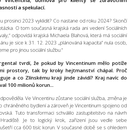
o Vincentina, domova pro klienty se zdravotním
asností a spekulací.
ímu prosinci 2023 vyklidit? Co nastane od roku 2024? Skončí
í otázka. O tom současná krajská rada ani vedení Sociálních
aly,“ odpovídá krajská Michaela Blahová, která má sociální
plánu je sice k 31. 12. 2023 „plánováná kapacita“ nula osob,
me pro jinou sociální službu.“
gental tvrdí, že pokud by Vincentinum mělo potíže
i prostory, tak by kroky hejtmanství chápal. Proč
guje a co Zlínskému kraji jinde závidí? Kraj navíc do
al 100 milionů korun...
dpověděla. Ve Vincentinu zůstane sociální služba, změna je
í do chráněného bydlení a zároveň je Vincentinum spojeno od
ská. Tuto transformaci schválilo zastupitelstvo na návrh
 Hradiště. Je to logický krok, zařízení jsou vedle sebe
 ušetří cca 600 tisíc korun. V současné době se s ohledem