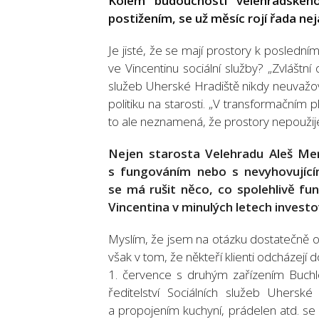
Kolem budoucnosti velehradskéh
postižením, se už měsíc rojí řada nej
Je jisté, že se mají prostory k posledn
ve Vincentinu sociální služby? „Zvláštn
služeb Uherské Hradiště nikdy neuvažov
politiku na starosti. „V transformačním 
to ale neznamená, že prostory nepoužije
Nejen starosta Velehradu Aleš Mer
s fungováním nebo s nevyhovujícím
se má rušit něco, co spolehlivě fun
Vincentina v minulých letech investov
Myslím, že jsem na otázku dostatečně o
však v tom, že někteří klienti odcházej
1. července s druhým zařízením Buchlov
ředitelství Sociálních služeb Uherské
a propojením kuchyní, prádelen atd. se