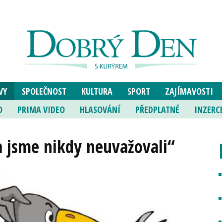
VY
SPOLEČNOST
KULTURA
SPORT
ZAJÍMAVOSTI
O
PRIMA VIDEO
HLASOVÁNÍ
PŘEDPLATNÉ
INZERC
a jsme nikdy neuvažovali“