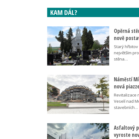
KAM DÁL?
Opěrná stě
nově posta
Starý hřbito
největším pr
stěna…
Náměstí Mír
nová piazz
Revitalizace 
Veselí nad M
stavebních…
Asfaltový p
vyroste no