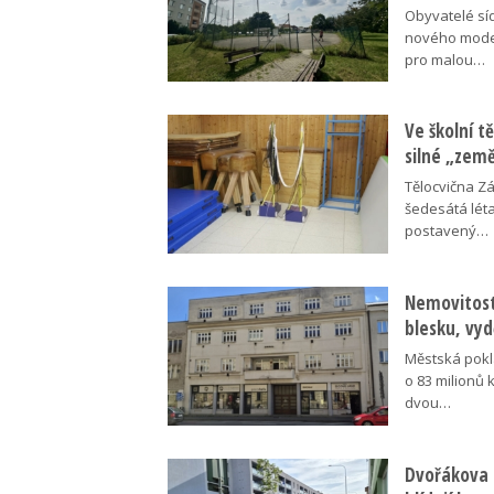
Obyvatelé síd
nového moder
pro malou…
Ve školní tě
silné „zem
Tělocvična Zá
šedesátá léta
postavený…
Nemovitosti
blesku, vyd
Městská pokl
o 83 milionů 
dvou…
Dvořákova 