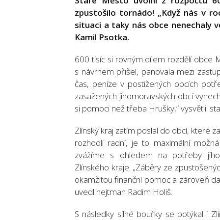
Staré Město uvolní z rozpočtu 60
zpustošilo tornádo! „Když nás v ro
situaci a taky nás obce nenechaly ve
Kamil Psotka.
600 tisíc si rovným dílem rozdělí obce
s návrhem přišel, panovala mezi zastupi
čas, peníze v postižených obcích potře
zasažených jihomoravských obcí vynecha
si pomoci než třeba Hrušky,“ vysvětlil sta
Zlínský kraj zatím poslal do obcí, které z
rozhodli radní, je to maximální možn
zvážíme s ohledem na potřeby jihom
Zlínského kraje. „Záběry ze zpustošenýc
okamžitou finanční pomoc a zároveň dal
uvedl hejtman Radim Holiš.
S následky silné bouřky se potýkal i Zlín