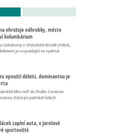
na ohrožuje náhrobky, město
ví kolumbárium
v u sokolovny v Uherském Brodě chátrá,
oblémem je rozpadající se opěrná
u opouští dělníci, dominantou je
etta
náměstí Míru míří do finále. Centrum
oravou získá po patnácti letech
lácek zaplní auta, v Jarošově
vé sportoviště