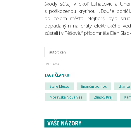
škody sčítají v okolí Luhačovic a Uh
s poškozenou krytinou. „Bouře poničil
po celém města. Nejhorší byla situa
popadaným na dráty elektrického vede
zůstali i v Těšově,“ připomněla Elen Sla
autor:
ceh
TAGY ČLÁNKU
Staré Město
finanční pomoc
charita
Moravská Nová Ves
Zlínský Kraj
Kam
VAŠE NÁZORY