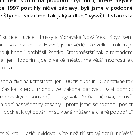
0 tisíc korun na podporu čtyř obcí, které nejvíce
ce 1997 postihly ničivé záplavy, byli jsme v podobné
 štychu. Splácíme tak jakýsi dluh,“ vysvětlil starosta
 Mikulčice, Lužice, Hrušky a Moravská Nová Ves. „Když jsem
teli vzácná shoda. Hlavně jsme věděli, že velkou roli hraje
bují hned,“ prohlásil Psotka. Staroměstští tak z tornádem
li jen Hodonín. „Jde o velké město, má větší možnosti jak
rosta.
asáhla živelná katastrofa, jen 100 tisíc korun. „Operativně tak
á částka, kterou mohou ze zákona darovat. Další pomoc
oravských sousedů,“ reagovala Soňa Ličková, mluvčí
h obcí nás všechny zasáhly. I proto jsme se rozhodli poslat
i podnět k vytipování míst, která můžeme cíleně podpořit,“
ský kraj. Hasiči evidovali více než tři sta výjezdů, největší