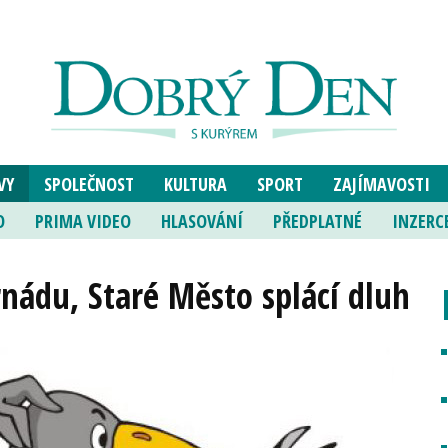
VY
SPOLEČNOST
KULTURA
SPORT
ZAJÍMAVOSTI
O
PRIMA VIDEO
HLASOVÁNÍ
PŘEDPLATNÉ
INZERC
nádu, Staré Město splácí dluh