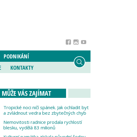
PODNIKÁNÍ
E
KONTAKTY
MŮŽE VÁS ZAJÍMAT
Tropické noci ničí spánek. Jak ochladit byt
a zvládnout vedra bez zbytečných chyb
Nemovitosti radnice prodala rychlostí
blesku, vydělá 83 milionů
Kulturní památka získala původní šedou