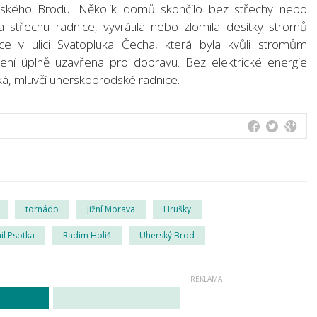
erského Brodu. Několik domů skončilo bez střechy nebo
a střechu radnice, vyvrátila nebo zlomila desítky stromů
ce v ulici Svatopluka Čecha, která byla kvůli stromům
ní úplně uzavřena pro dopravu. Bez elektrické energie
dká, mluvčí uherskobrodské radnice.
tornádo
jižní Morava
Hrušky
il Psotka
Radim Holiš
Uherský Brod