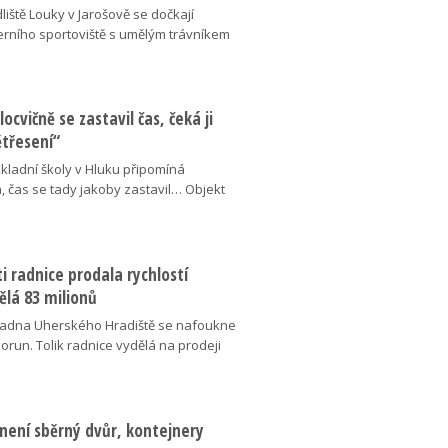
liště Louky v Jarošově se dočkají
ního sportoviště s umělým trávníkem
locvičně se zastavil čas, čeká ji
ětřesení“
kladní školy v Hluku připomíná
, čas se tady jakoby zastavil… Objekt
 radnice prodala rychlostí
ělá 83 milionů
adna Uherského Hradiště se nafoukne
korun. Tolik radnice vydělá na prodeji
není sběrný dvůr, kontejnery