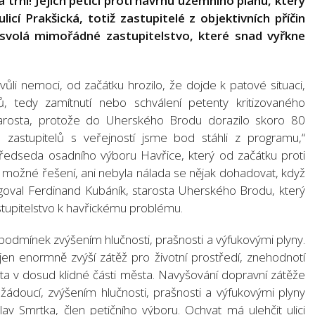
a trní! Jejich petici proti návrhu územního plánu, který
licí Prakšická, totiž zastupitelé z objektivních příčin
 svolá mimořádné zastupitelstvo, které snad vyřkne
vůli nemoci, od začátku hrozilo, že dojde k patové situaci,
, tedy zamítnutí nebo schválení petenty kritizovaného
tarosta, protože do Uherského Brodu dorazilo skoro 80
 zastupitelů s veřejností jsme bod stáhli z programu,“
 předseda osadního výboru Havřice, který od začátku proti
pší možné řešení, ani nebyla nálada se nějak dohadovat, když
eagoval Ferdinand Kubáník, starosta Uherského Brodu, který
upitelstvo k havřickému problému.
 podmínek zvýšením hlučnosti, prašnosti a výfukovými plyny.
en enormně zvýší zátěž pro životní prostředí, znehodnotí
vota v dosud klidné části města. Navyšování dopravní zátěže
ádoucí, zvýšením hlučnosti, prašnosti a výfukovými plyny
slav Smrtka, člen petičního výboru. Ochvat má ulehčit ulici