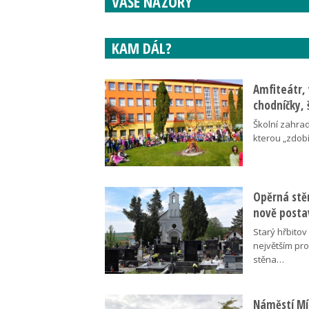
VAŠE NÁZORY
KAM DÁL?
Amfiteátr,
chodníčky, 
Školní zahra
kterou „zdobí
Opěrná stě
nově posta
Starý hřbito
největším pr
stěna…
Náměstí Mír