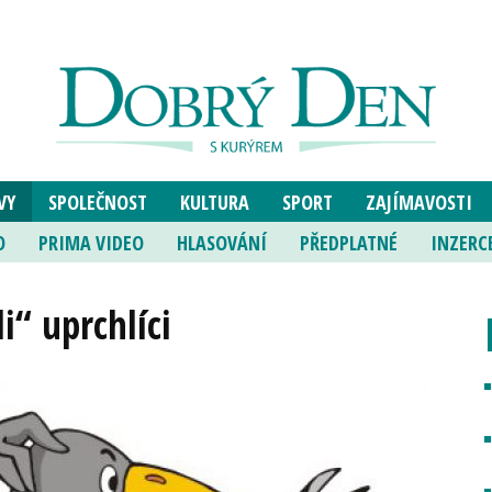
VY
SPOLEČNOST
KULTURA
SPORT
ZAJÍMAVOSTI
O
PRIMA VIDEO
HLASOVÁNÍ
PŘEDPLATNÉ
INZERC
i“ uprchlíci