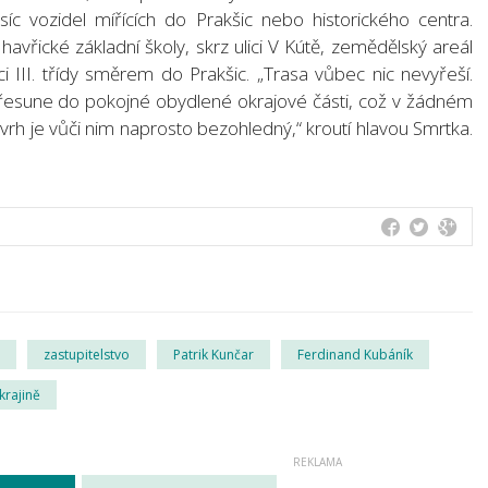
íc vozidel mířících do Prakšic nebo historického centra.
vřické základní školy, skrz ulici V Kútě, zemědělský areál
i III. třídy směrem do Prakšic. „Trasa vůbec nic nevyřeší.
přesune do pokojné obydlené okrajové části, což v žádném
rh je vůči nim naprosto bezohledný,“ kroutí hlavou Smrtka.
zastupitelstvo
Patrik Kunčar
Ferdinand Kubáník
krajině