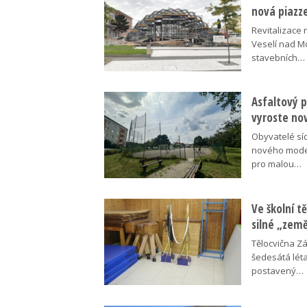
nová piazz
Revitalizace 
Veselí nad M
stavebních…
Asfaltový p
vyroste no
Obyvatelé síd
nového moder
pro malou…
Ve školní tě
silné „zem
Tělocvična Zá
šedesátá léta
postavený…