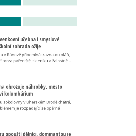
 venkovní učebna i smyslové
školní zahrada ožije
da v Bánově připomíná travnatou pláň,
“ torza pařeniště, skleníku a žalostně…
na ohrožuje náhrobky, město
ví kolumbárium
v u sokolovny v Uherském Brodě chátrá,
oblémem je rozpadající se opěrná
u opouští dělníci, dominantou je