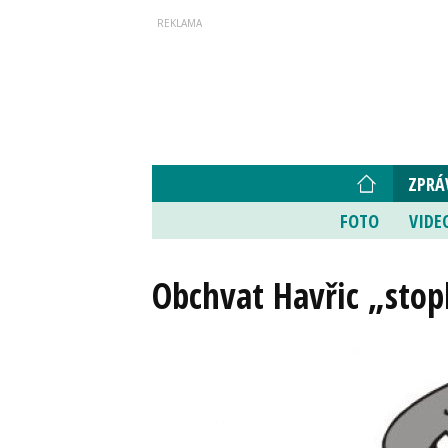
ZPRÁ
FOTO
VIDE
Obchvat Havřic „stopl