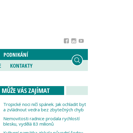
PODNIKÁNÍ
E
KONTAKTY
MŮŽE VÁS ZAJÍMAT
Tropické noci ničí spánek. Jak ochladit byt
a zvládnout vedra bez zbytečných chyb
Nemovitosti radnice prodala rychlostí
blesku, vydělá 83 milionů
Kulturní památka získala původní šedou