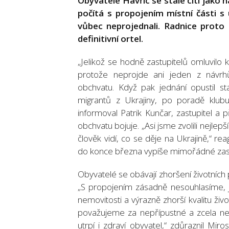
Obyvatelé Havřic se stále cítí jako n
počítá s propojením místní části s u
vůbec neprojednali. Radnice proto
definitivní ortel.
„Jelikož se hodně zastupitelů omluvilo k
protože neprojde ani jeden z návrhů
obchvatu. Když pak jednání opustil s
migrantů z Ukrajiny, po poradě klubu
informoval Patrik Kunčar, zastupitel a
obchvatu bojuje. „Asi jsme zvolili nejle
člověk vidí, co se děje na Ukrajině,“ r
do konce března vypíše mimořádné zast
Obyvatelé se obávají zhoršení životních
„S propojením zásadně nesouhlasíme, j
nemovitosti a výrazně zhorší kvalitu ži
považujeme za nepřípustné a zcela než
utrpí i zdraví obyvatel,“ zdůraznil Miro