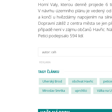
Horní Valy, kterou denně projede 6 tis
V návrhu územního plánu je vedený od ha
a končí u hvězdárny napojením na silnic
Dopravní zátěž z centra města se jen 
případě není v zájmu občanů Havřic. Náv
Petici podepsalo 594 lidí.
autor:
ceh
TAGY ČLÁNKU
Uherský Brod
obchvat Havřic
petice
MIroslav Smrtka
uprchlíci
Válka na U