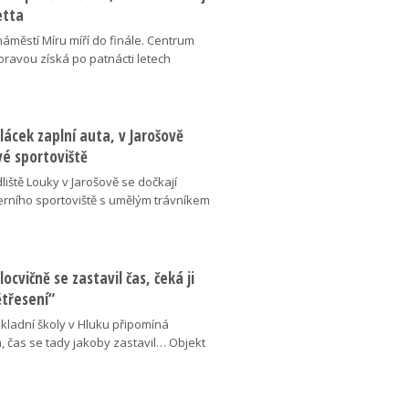
etta
náměstí Míru míří do finále. Centrum
oravou získá po patnácti letech
lácek zaplní auta, v Jarošově
vé sportoviště
liště Louky v Jarošově se dočkají
ního sportoviště s umělým trávníkem
locvičně se zastavil čas, čeká ji
ětřesení“
kladní školy v Hluku připomíná
, čas se tady jakoby zastavil… Objekt