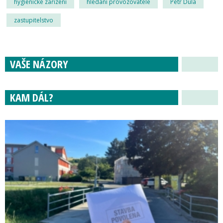
hygienické zařízení
hledání provozovatele
Petr Dula
zastupitelstvo
VAŠE NÁZORY
KAM DÁL?