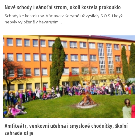
Nové schody i vánoční strom, okolí kostela prokouklo
Schody ke kostelu sv. Václava v Korytné už vysílaly S.O.S. I když
nebyly vyloženě v havarijním…
Amfiteátr, venkovní učebna i smyslové chodníčky, školní
zahrada ožije