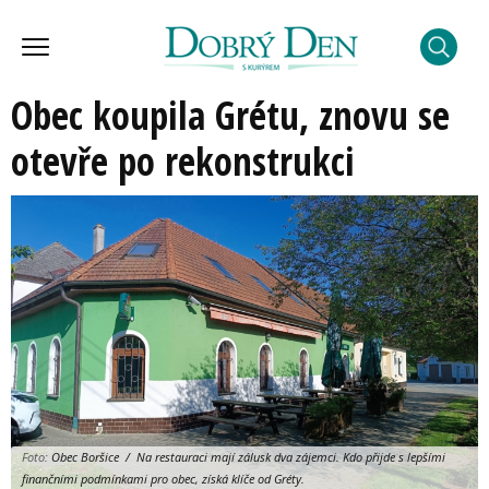
Obec koupila Grétu, znovu se
otevře po rekonstrukci
Foto:
Obec Boršice / Na restauraci mají zálusk dva zájemci. Kdo přijde s lepšími
finančními podmínkami pro obec, získá klíče od Gréty.