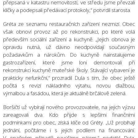
přepsaná v katastru nemovitostí, ve středu jsme převzali
klíčky a podepsali předávací protokoly,“ potvrdil starosta.
Gréta ze seznamu restauračních zařízení nezmizí. Obec
však obnoví provoz až po rekonstrukci, po které volá
především sociální zařízení a kuchyně. „Jejich obnova je
opravdu nutná, už dávno neodpovídají současným
požadavkům a nárokům. Do kuchyně nainstalujeme
gastrozařízení, které jsme loni demontovali při
rekonstrukci kuchyně mateřské školy. Stávající vybavení je
prakticky nefunkční,“ prozradil Dula s tím, že obec ještě
počítá s revizí nákladního výtahu, novou dlažbou,
výmalbou a fasádou, která je aktuálně brčálově zelená.
Boršičtí už vybírají nového provozovatele, na jejich výzvu
zareagovali dva. Kdo přijde s lepšími finančními
podmínkami pro obec, získá klíče od Gréty. „Už probíhají
jednání, počítáme i s jejich podílem na financování.
V opačném případě navýšíme nájem,“ podotkl Dula.