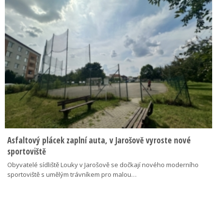
Asfaltový plácek zaplní auta, v Jarošově vyroste nové
sportoviště
Obyvatelé sídliště Louky v Jarošově se dočkají nového moderního
sportoviště s umělým trávníkem pro malou…