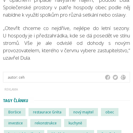
Společenské prostory v patře hospody obec podle něj
nabídne k využití spolkům pro různá setkání nebo oslavy.
„Otevřít chceme co nejdříve, nejlépe do letní sezony.
U hospody je i předzahrádka, kde se dá posedět ve stínu
stromů. Vše je ale odvislé od dohody s novým
provozovatelem, kterého v červnu vybere zastupitelstvo,“
uzavřel Dula.
autor:
ceh
TAGY ČLÁNKU
Boršice
restaurace Gréta
nový majitel
obec
investice
rekonstrukce
kuchyně