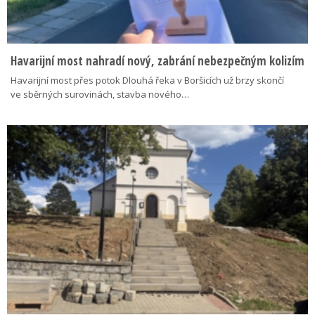
Havarijní most nahradí nový, zabrání nebezpečným kolizím
Havarijní most přes potok Dlouhá řeka v Boršicích už brzy skončí
ve sběrných surovinách, stavba nového…