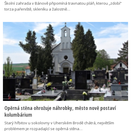
Školní zahrada v Bánově připomíná travnatou pláň, kterou „zdobí“
torza pařeniště, skleníku a žalostně…
Opěrná stěna ohrožuje náhrobky, město nově postaví
kolumbárium
Starý hřbitov u sokolovny v Uherském Brodě chátrá, největším
problémem je rozpadající se opěrná stěna…