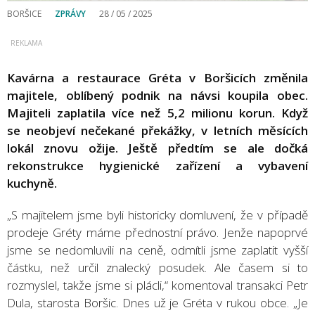
BORŠICE
ZPRÁVY
28 / 05 / 2025
Kavárna a restaurace Gréta v Boršicích změnila
majitele, oblíbený podnik na návsi koupila obec.
Majiteli zaplatila více než 5,2 milionu korun. Když
se neobjeví nečekané překážky, v letních měsících
lokál znovu ožije. Ještě předtím se ale dočká
rekonstrukce hygienické zařízení a vybavení
kuchyně.
„S majitelem jsme byli historicky domluvení, že v případě
prodeje Gréty máme přednostní právo. Jenže napoprvé
jsme se nedomluvili na ceně, odmítli jsme zaplatit vyšší
částku, než určil znalecký posudek. Ale časem si to
rozmyslel, takže jsme si plácli,“ komentoval transakci Petr
Dula, starosta Boršic. Dnes už je Gréta v rukou obce. „Je