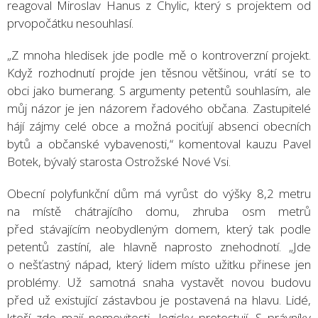
reagoval Miroslav Hanus z Chylic, který s projektem od
prvopočátku nesouhlasí.
„Z mnoha hledisek jde podle mě o kontroverzní projekt.
Když rozhodnutí projde jen těsnou většinou, vrátí se to
obci jako bumerang. S argumenty petentů souhlasím, ale
můj názor je jen názorem řadového občana. Zastupitelé
hájí zájmy celé obce a možná pociťují absenci obecních
bytů a občanské vybavenosti,“ komentoval kauzu Pavel
Botek, bývalý starosta Ostrožské Nové Vsi.
Obecní polyfunkční dům má vyrůst do výšky 8,2 metru
na místě chátrajícího domu, zhruba osm metrů
před stávajícím neobydleným domem, který tak podle
petentů zastíní, ale hlavně naprosto znehodnotí. „Jde
o nešťastný nápad, který lidem místo užitku přinese jen
problémy. Už samotná snaha vystavět novou budovu
před už existující zástavbou je postavená na hlavu. Lidé,
kteří zde mají nemovitosti, logicky protestují. S právníky