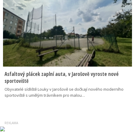
Asfaltový plácek zaplní auta, v Jarošově vyroste nové
sportoviště
Obyvatelé sídliště Louky v Jarošově se dočkají nového moderního
sportoviště s umělým trávníkem pro malou…