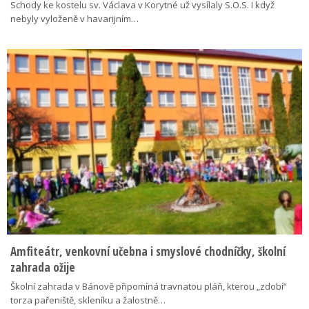
Schody ke kostelu sv. Václava v Korytné už vysílaly S.O.S. I když
nebyly vyloženě v havarijním…
Amfiteátr, venkovní učebna i smyslové chodníčky, školní
zahrada ožije
Školní zahrada v Bánově připomíná travnatou pláň, kterou „zdobí“
torza pařeniště, skleníku a žalostně…