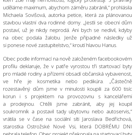
uděláme maximum, abychom záměru zabránili,“ prohlásila
Michaela Sovišová, autorka petice, která za plánovanou
stavbou vlastní dva rodinné domy. „Jestli se obecní dům
postaví, už je nikdy neprodá. Ani bych se nedivil, kdyby
na obec podala žalobu. Jenže případné následky už
si ponese nové zastupitelstvo,“ kroutí hlavou Hanus.
Obec podle informací na nově založeném facebookovém
profilu deklaruje, že v patře vyrostou tři startovací byty
pro mladé rodiny a přízemí obsadí občanská vybavenost,
ve hře je kosmetika nebo pedikúra. „Částečně
rozestavěný dům jsme v minulosti koupili za 600 tisíc
korun i s projektem na provozovnu s kancelářemi
a prodejnou. Chtěli jsme zabránit, aby jej koupil
soukromník a postavil tady ubytovnu nebo autoservis,“
vrátila se v čase na sociální síti Jaroslava Bedřichová,
starostka Ostrožské Nové Vsi, která DOBRÉMU DNI
nebrala telefon. Obec projekt překopala na startovací byty