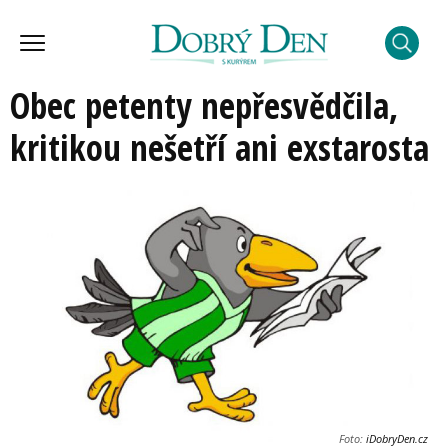
Obec petenty nepřesvědčila,
kritikou nešetří ani exstarosta
Foto:
iDobryDen.cz