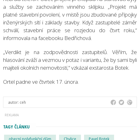
a služby se zachováním vinného sklípku. „Projekt má
platné stavební povolení, v místě jsou zbudované přípojky
inženýrských sítí i základy stavby. Když zastupitelé záměr
schválí, stavební práce se rozjedou do čtvrt roku,“
informovala na facebooku Bedřichová.
„Verdikt je na zodpovědnosti zastupitelů. Věřím, že
hlasování zváží a vezmou v potaz i variantu, že by sami byli
majiteli okolních nemovitostí,“ vzkázal exstarosta Botek.
Ortel padne ve čtvrtek 17. února.
autor:
ceh
TAGY ČLÁNKU
obecní polyfunkční dům
Chylice
Pavel Botek