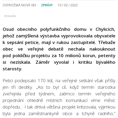
OSTROŽSKÁ NOVÁ VES
ZPRÁVY
10 / 02 / 2022
Osud obecního polyfunkčního domu v Chylicích,
jehož zamýšlená výstavba vyprovokovala obyvatele
k sepsání petice, mají v rukou zastupitelé. Třebaže
obec ve veřejné debatě nechala nakouknout
pod pokličku projektu za 10 milionů korun, petenty
si nezískala. Záměr vyvolal i kritiku bývalého
starosty.
Petici podepsalo 170 lidí, na veřejné setkání však přišly
jen tři desítky. „Asi to byl cíl, když termín starostka
zveřejnila před týdnem, zatímco termín veřejného
projednání ohledně místních komunikací víme měsíc
dopředu… I tak drtivá většina projekt kritizovala, výjimkou
byla jedna zaměstnankyně obce a tchyně radního,“