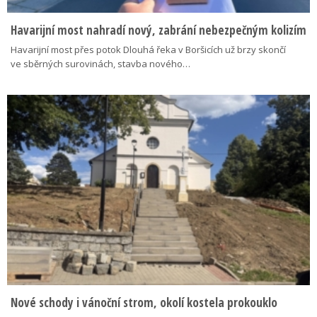
Havarijní most nahradí nový, zabrání nebezpečným kolizím
Havarijní most přes potok Dlouhá řeka v Boršicích už brzy skončí
ve sběrných surovinách, stavba nového…
Nové schody i vánoční strom, okolí kostela prokouklo