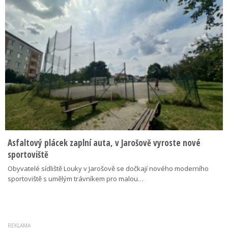
Asfaltový plácek zaplní auta, v Jarošově vyroste nové
sportoviště
Obyvatelé sídliště Louky v Jarošově se dočkají nového moderního
sportoviště s umělým trávníkem pro malou…