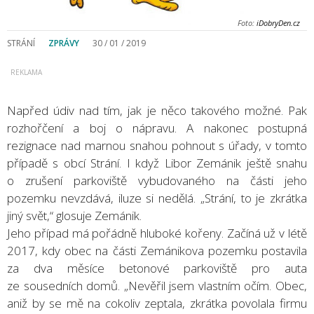
Foto:
iDobryDen.cz
STRÁNÍ
ZPRÁVY
30 / 01 / 2019
Napřed údiv nad tím, jak je něco takového možné. Pak
rozhořčení a boj o nápravu. A nakonec postupná
rezignace nad marnou snahou pohnout s úřady, v tomto
případě s obcí Strání. I když Libor Zemánik ještě snahu
o zrušení parkoviště vybudovaného na části jeho
pozemku nevzdává, iluze si nedělá. „Strání, to je zkrátka
jiný svět,“ glosuje Zemánik.
Jeho případ má pořádně hluboké kořeny. Začíná už v létě
2017, kdy obec na části Zemánikova pozemku postavila
za dva měsíce betonové parkoviště pro auta
ze sousedních domů. „Nevěřil jsem vlastním očím. Obec,
aniž by se mě na cokoliv zeptala, zkrátka povolala firmu