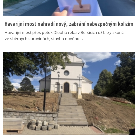
Havarijní most nahradí nový, zabrání nebezpečným kolizím
Havarijní most přes potok Dlouhá řeka v Boršicích už brzy skončí
ve sběrných surovinách, stavba nového…