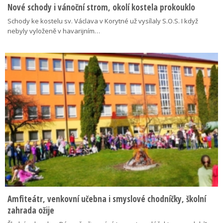
Nové schody i vánoční strom, okolí kostela prokouklo
Schody ke kostelu sv. Václava v Korytné už vysílaly S.O.S. I když
nebyly vyloženě v havarijním…
Amfiteátr, venkovní učebna i smyslové chodníčky, školní
zahrada ožije