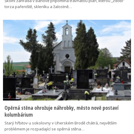
Školní zahrada v Bánově připomíná travnatou pláň, kterou „zdobí“
torza pařeniště, skleníku a žalostně…
Opěrná stěna ohrožuje náhrobky, město nově postaví
kolumbárium
Starý hřbitov u sokolovny v Uherském Brodě chátrá, největším
problémem je rozpadající se opěrná stěna…