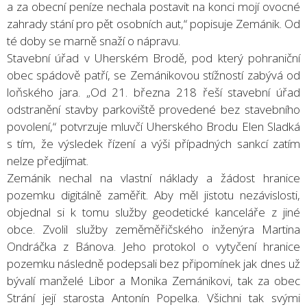
a za obecní peníze nechala postavit na konci mojí ovocné
zahrady stání pro pět osobních aut,“ popisuje Zemánik. Od
té doby se marně snaží o nápravu.
Stavební úřad v Uherském Brodě, pod který pohraniční
obec spádově patří, se Zemánikovou stížností zabývá od
loňského jara. „Od 21. března 218 řeší stavební úřad
odstranění stavby parkoviště provedené bez stavebního
povolení,“ potvrzuje mluvčí Uherského Brodu Elen Sladká
s tím, že výsledek řízení a výši případných sankcí zatím
nelze předjímat.
Zemánik nechal na vlastní náklady a žádost hranice
pozemku digitálně zaměřit. Aby měl jistotu nezávislosti,
objednal si k tomu služby geodetické kanceláře z jiné
obce. Zvolil služby zeměměřičského inženýra Martina
Ondráčka z Bánova. Jeho protokol o vytyčení hranice
pozemku následně podepsali bez připomínek jak dnes už
bývalí manželé Libor a Monika Zemánikovi, tak za obec
Strání její starosta Antonín Popelka. Všichni tak svými