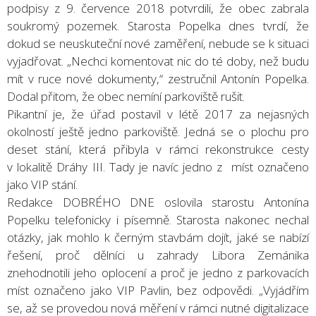
podpisy z 9. července 2018 potvrdili, že obec zabrala
soukromý pozemek. Starosta Popelka dnes tvrdí, že
dokud se neuskuteční nové zaměření, nebude se k situaci
vyjadřovat. „Nechci komentovat nic do té doby, než budu
mít v ruce nové dokumenty,“ zestručnil Antonín Popelka.
Dodal přitom, že obec nemíní parkoviště rušit.
Pikantní je, že úřad postavil v létě 2017 za nejasných
okolností ještě jedno parkoviště. Jedná se o plochu pro
deset stání, která přibyla v rámci rekonstrukce cesty
v lokalitě Dráhy III. Tady je navíc jedno z míst označeno
jako VIP stání.
Redakce DOBRÉHO DNE oslovila starostu Antonína
Popelku telefonicky i písemně. Starosta nakonec nechal
otázky, jak mohlo k černým stavbám dojít, jaké se nabízí
řešení, proč dělníci u zahrady Libora Zemánika
znehodnotili jeho oplocení a proč je jedno z parkovacích
míst označeno jako VIP Pavlin, bez odpovědi. „Vyjádřím
se, až se provedou nová měření v rámci nutné digitalizace