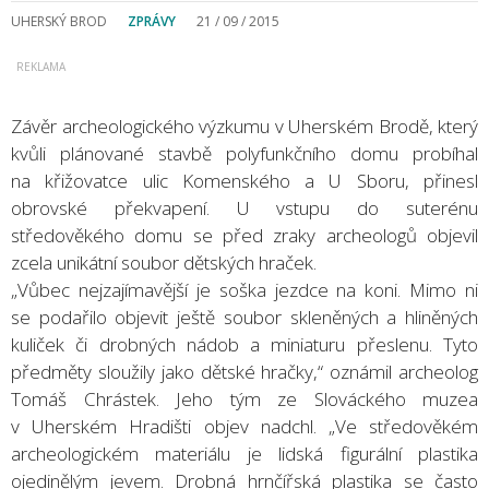
UHERSKÝ BROD
ZPRÁVY
21 / 09 / 2015
Závěr archeologického výzkumu v Uherském Brodě, který
kvůli plánované stavbě polyfunkčního domu probíhal
na křižovatce ulic Komenského a U Sboru, přinesl
obrovské překvapení. U vstupu do suterénu
středověkého domu se před zraky archeologů objevil
zcela unikátní soubor dětských hraček.
„Vůbec nejzajímavější je soška jezdce na koni. Mimo ni
se podařilo objevit ještě soubor skleněných a hliněných
kuliček či drobných nádob a miniaturu přeslenu. Tyto
předměty sloužily jako dětské hračky,“ oznámil archeolog
Tomáš Chrástek. Jeho tým ze Slováckého muzea
v Uherském Hradišti objev nadchl. „Ve středověkém
archeologickém materiálu je lidská figurální plastika
ojedinělým jevem. Drobná hrnčířská plastika se často