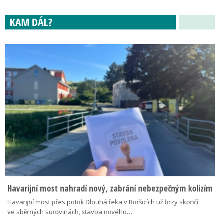
KAM DÁL?
Havarijní most nahradí nový, zabrání nebezpečným kolizím
Havarijní most přes potok Dlouhá řeka v Boršicích už brzy skončí
ve sběrných surovinách, stavba nového…