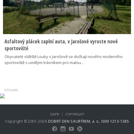
Asfaltový plácek zaplní auta, v Jarošově vyroste nové
sportoviště
Obyvatelé sídliště Louky v Jarošově se dočkají nového moderního
sportoviště s umělým trávníkem pro malou…
|
GDPR
COPYRIGHT
Copyright © 2001-2026
DOBRÝ DEN S KURÝREM, a. s., ISSN 1213-1385