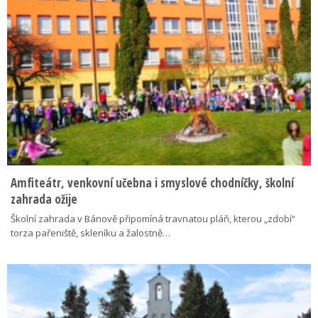
Amfiteátr, venkovní učebna i smyslové chodníčky, školní
zahrada ožije
Školní zahrada v Bánově připomíná travnatou pláň, kterou „zdobí“
torza pařeniště, skleníku a žalostně…