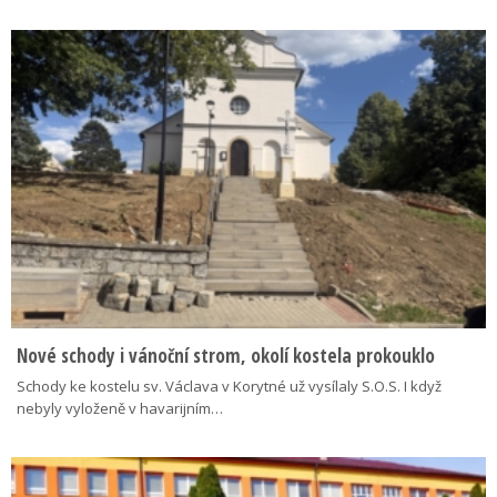
Nové schody i vánoční strom, okolí kostela prokouklo
Schody ke kostelu sv. Václava v Korytné už vysílaly S.O.S. I když
nebyly vyloženě v havarijním…