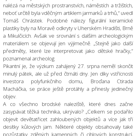
nalézá na městských prostranstvích, náměstích a tržištích,
neboť určitě byla vděčným artiklem jarmarků a trhů,“ uvedl
Tomáš Chrástek. Podobné nálezy figurální keramické
plastiky byly na Moravě odkryty v Uherském Hradišti, Brně
a Mikulčicích. Avšak ve srovnání s dalším archeologickým
materiálem se objevují jen výjimečně. „Stejně jako další
předměty, které lze interpretovat jako dětské hračky,“
poznamenal archeolog.
Pikantní je, že výzkum zahájený 27. srpna neměl skončit
minulý pátek, ale už před čtrnáti dny. Jen díky vstřícnosti
investora polyfunkčního domu, Broďana Ctirada
Macháčka, se práce ještě protáhly a přinesly jedinečný
objev.
A co všechno brodské naleziště, které dnes začne
zasypávat těžká technika, ukrývalo? „Celkem se podařilo
objevit devětatřicet zahloubených objektů a více jak tři
desítky kůlových jam. Některé objekty obsahovaly také
pozůstatky zděných kamenných či cihlových konstrukcí,