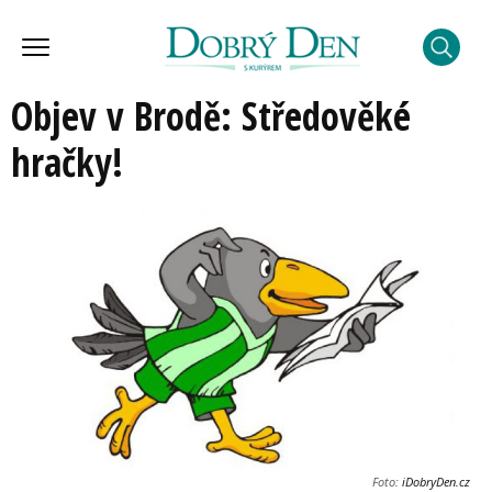
Objev v Brodě: Středověké
hračky!
Foto:
iDobryDen.cz