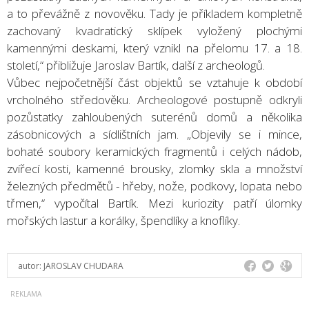
a to převážně z novověku. Tady je příkladem kompletně
zachovaný kvadratický sklípek vyložený plochými
kamennými deskami, který vznikl na přelomu 17. a 18.
století,“ přibližuje Jaroslav Bartík, další z archeologů.
Vůbec nejpočetnější část objektů se vztahuje k období
vrcholného středověku. Archeologové postupně odkryli
pozůstatky zahloubených suterénů domů a několika
zásobnicových a sídlištních jam. „Objevily se i mince,
bohaté soubory keramických fragmentů i celých nádob,
zvířecí kosti, kamenné brousky, zlomky skla a množství
železných předmětů - hřeby, nože, podkovy, lopata nebo
třmen,“ vypočítal Bartík. Mezi kuriozity patří úlomky
mořských lastur a korálky, špendlíky a knoflíky.
autor:
JAROSLAV CHUDARA