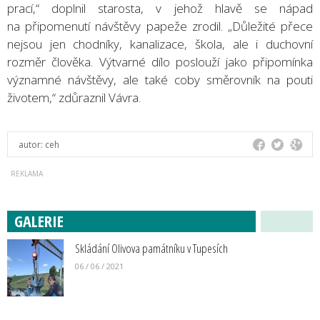
prací,“ doplnil starosta, v jehož hlavě se nápad
na připomenutí návštěvy papeže zrodil. „Důležité přece
nejsou jen chodníky, kanalizace, škola, ale i duchovní
rozměr člověka. Výtvarné dílo poslouží jako připomínka
významné návštěvy, ale také coby směrovník na pouti
životem,“ zdůraznil Vávra.
autor:
ceh
GALERIE
Skládání Olivova památníku v Tupesích
06 / 06 / 2021