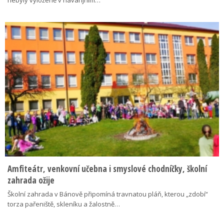
Amfiteátr, venkovní učebna i smyslové chodníčky, školní
zahrada ožije
Školní zahrada v Bánově připomíná travnatou pláň, kterou „zdobí“
torza pařeniště, skleníku a žalostně…