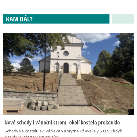
KAM DÁL?
Nové schody i vánoční strom, okolí kostela prokouklo
Schody ke kostelu sv. Václava v Korytné už vysílaly S.O.S. I když
nebyly vyloženě v havarijním…