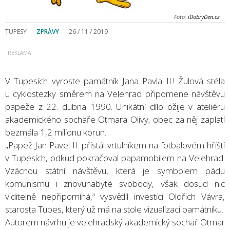
Foto:
iDobryDen.cz
TUPESY
ZPRÁVY
26 / 11 / 2019
V Tupesích vyroste památník Jana Pavla II.! Žulová stéla
u cyklostezky směrem na Velehrad připomene návštěvu
papeže z 22. dubna 1990. Unikátní dílo ožije v ateliéru
akademického sochaře Otmara Olivy, obec za něj zaplatí
bezmála 1,2 milionu korun.
„Papež Jan Pavel II. přistál vrtulníkem na fotbalovém hřišti
v Tupesích, odkud pokračoval papamobilem na Velehrad.
Vzácnou státní návštěvu, která je symbolem pádu
komunismu i znovunabyté svobody, však dosud nic
viditelně nepřipomíná,“ vysvětlil investici Oldřich Vávra,
starosta Tupes, který už má na stole vizualizaci památníku.
Autorem návrhu je velehradský akademický sochař Otmar