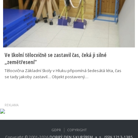
Ve školní tělocvičně se zastavil čas, čeká ji silné
„zemětřesení“
Tělocvična Základní školy v Hluku připomíná šedesátá léta, čas
se tady jakoby zastavil… Objekt postavený…
|
GDPR
COPYRIGHT
Copyright © 2001-2026
DOBRÝ DEN S KURÝREM, a. s., ISSN 1213-1385