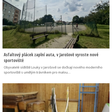
Asfaltový plácek zaplní auta, v Jarošově vyroste nové
sportoviště
Obyvatelé sídliště Louky v Jarošově se dočkají nového moderního
sportoviště s umělým trávníkem pro malou…