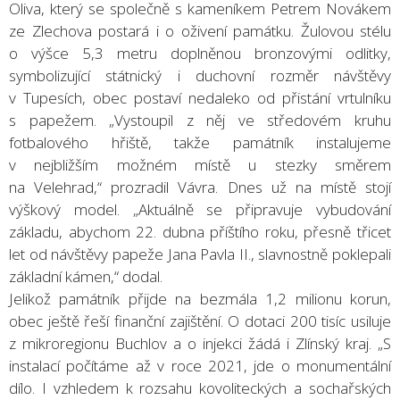
Oliva, který se společně s kameníkem Petrem Novákem
ze Zlechova postará i o oživení památku. Žulovou stélu
o výšce 5,3 metru doplněnou bronzovými odlitky,
symbolizující státnický i duchovní rozměr návštěvy
v Tupesích, obec postaví nedaleko od přistání vrtulníku
s papežem. „Vystoupil z něj ve středovém kruhu
fotbalového hřiště, takže památník instalujeme
v nejbližším možném místě u stezky směrem
na Velehrad,“ prozradil Vávra. Dnes už na místě stojí
výškový model. „Aktuálně se připravuje vybudování
základu, abychom 22. dubna příštího roku, přesně třicet
let od návštěvy papeže Jana Pavla II., slavnostně poklepali
základní kámen,“ dodal.
Jelikož památník přijde na bezmála 1,2 milionu korun,
obec ještě řeší finanční zajištění. O dotaci 200 tisíc usiluje
z mikroregionu Buchlov a o injekci žádá i Zlínský kraj. „S
instalací počítáme až v roce 2021, jde o monumentální
dílo. I vzhledem k rozsahu kovoliteckých a sochařských