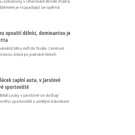
v u sokolovny v Uherském Brodě chátrá,
oblémem je rozpadající se opěrná
u opouští dělníci, dominantou je
etta
náměstí Míru míří do finále. Centrum
oravou získá po patnácti letech
lácek zaplní auta, v Jarošově
vé sportoviště
liště Louky v Jarošově se dočkají
ního sportoviště s umělým trávníkem