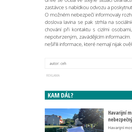
zastávce s nabídkou odvozu a poskytnutí
O možném nebezpečí informovaly rozhlas
doslova lavina se pak strhla na sociáln
chování při kontaktu s cizími osobami,
nepotvrzeným, zavádějícím informacím. 
nešířili informace, které nemají nijak ov
autor:
ceh
KAM DÁL?
Havarijní m
nebezpečný
Havarijní mos