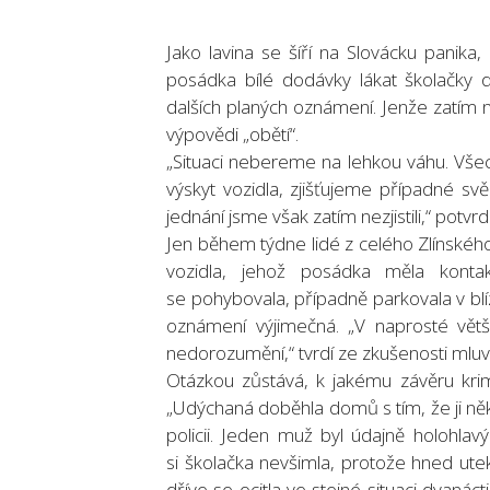
Jako lavina se šíří na Slovácku panika,
posádka bílé dodávky lákat školačky d
dalších planých oznámení. Jenže zatím n
výpovědi „obětí“.
„Situaci nebereme na lehkou váhu. Vš
výskyt vozidla, zjišťujeme případné 
jednání jsme však zatím nezjistili,“ potvr
Jen během týdne lidé z celého Zlínského 
vozidla, jehož posádka měla konta
se pohybovala, případně parkovala v blí
oznámení výjimečná. „V naprosté vě
nedorozumění,“ tvrdí ze zkušenosti mluvč
Otázkou zůstává, k jakému závěru krimi
„Udýchaná doběhla domů s tím, že ji něk
policii. Jeden muž byl údajně holohlav
si školačka nevšimla, protože hned utek
dříve se ocitla ve stejné situaci dvanácti