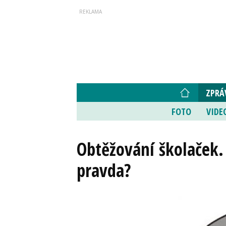
ZPRÁ
FOTO
VIDE
Obtěžování školaček
pravda?