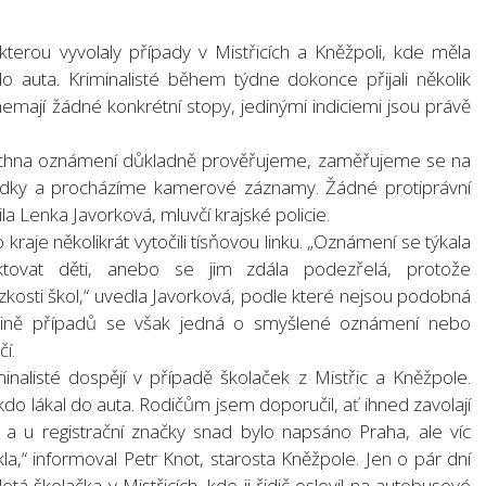
 kterou vyvolaly případy v Mistřicích a Kněžpoli, kde měla
o auta. Kriminalisté během týdne dokonce přijali několik
emají žádné konkrétní stopy, jedinými indiciemi jsou právě
echna oznámení důkladně prověřujeme, zaměřujeme se na
svědky a procházíme kamerové záznamy. Žádné protiprávní
dila Lenka Javorková, mluvčí krajské policie.
kraje několikrát vytočili tísňovou linku. „Oznámení se týkala
ktovat děti, anebo se jim zdála podezřelá, protože
zkosti škol,“ uvedla Javorková, podle které nejsou podobná
tšině případů se však jedná o smyšlené oznámení nebo
í.
nalisté dospějí v případě školaček z Mistřic a Kněžpole.
do lákal do auta. Rodičům jsem doporučil, ať ihned zavolají
ý a u registrační značky snad bylo napsáno Praha, ale víc
la,“ informoval Petr Knot, starosta Kněžpole. Jen o pár dní
letá školačka v Mistřicích, kde ji řidič oslovil na autobusové