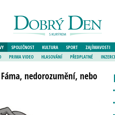
VY
SPOLEČNOST
KULTURA
SPORT
ZAJÍMAVOSTI
O
PRIMA VIDEO
HLASOVÁNÍ
PŘEDPLATNÉ
INZERC
. Fáma, nedorozumění, nebo