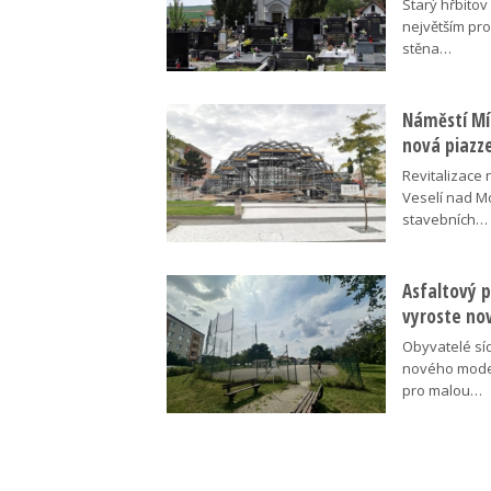
Starý hřbito
největším pr
stěna…
Náměstí Mír
nová piazz
Revitalizace 
Veselí nad M
stavebních…
Asfaltový p
vyroste no
Obyvatelé síd
nového moder
pro malou…