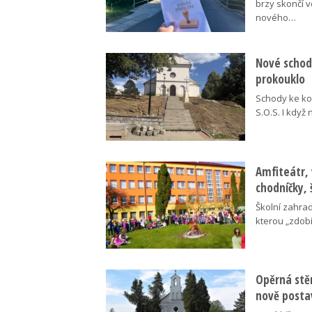
brzy skončí 
nového…
Nové schody
prokouklo
Schody ke kos
S.O.S. I když
Amfiteátr,
chodníčky, 
Školní zahra
kterou „zdobí
Opěrná stě
nově posta