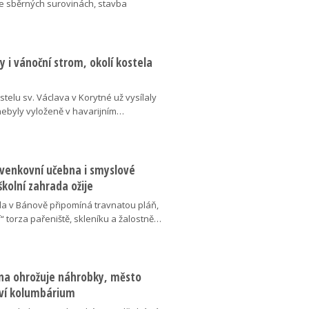
ve sběrných surovinách, stavba
 i vánoční strom, okolí kostela
telu sv. Václava v Korytné už vysílaly
 nebyly vyloženě v havarijním…
 venkovní učebna i smyslové
školní zahrada ožije
da v Bánově připomíná travnatou pláň,
“ torza pařeniště, skleníku a žalostně…
na ohrožuje náhrobky, město
ví kolumbárium