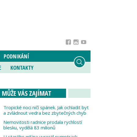
PODNIKÁNÍ
E
KONTAKTY
MŮŽE VÁS ZAJÍMAT
Tropické noci ničí spánek. Jak ochladit byt
a zvládnout vedra bez zbytečných chyb
Nemovitosti radnice prodala rychlostí
blesku, vydělá 83 milionů
U starého mlýna vyrostl pumptrack,