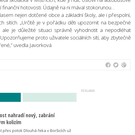
 finanční hotovosti. Údajně na ni mával stokorunou…
em nejen dotčené obce a základní školy, ale i přespolní,
ích sítích. „Určitě je v pořádku děti upozornit na bezpečné
 ale je důležité situaci správně vyhodnotit a nepodléhat
Upozorňujeme proto uživatele sociálních sítí, aby zbytečně
ěřené,“ uvedla Javorková.
ost nahradí nový, zabrání
m kolizím
t přes potok Dlouhá řeka v Boršicích už