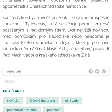
optometristka Uherskohradišťské nemocnice.
Součástí akce byla rovněž prezentace obecně prospěšné
společnosti Tyfloservis, která se věnuje pomoci zrakově
postiženým a nevidomým lidem. „Asi největší novinkou
mezi pomůckami pro slabozraké nebo nevidomé je
tlačítkový telefon s umělou inteligencí, který je pro naše
klienty komfortnější než klasické chytré telefony,“ prozradil
Petr Mach, vedoucí krajského střediska ve Zlíně.
autor:
ceh
TAGY ČLÁNKU
Slovácko
Světový dne zraku
oční vady
preventivní prohlídky
prevence