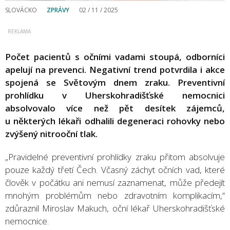
SLOVÁCKO
ZPRÁVY
02 / 11 / 2025
Počet pacientů s očními vadami stoupá, odborníci
apelují na prevenci. Negativní trend potvrdila i akce
spojená se Světovým dnem zraku. Preventivní
prohlídku v Uherskohradišťské nemocnici
absolvovalo více než pět desítek zájemců,
u některých lékaři odhalili degeneraci rohovky nebo
zvýšený nitrooční tlak.
„Pravidelné preventivní prohlídky zraku přitom absolvuje
pouze každý třetí Čech. Včasný záchyt očních vad, které
člověk v počátku ani nemusí zaznamenat, může předejít
mnohým problémům nebo zdravotním komplikacím,“
zdůraznil Miroslav Makuch, oční lékař Uherskohradišťské
nemocnice.