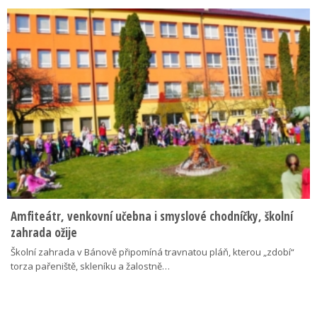
Amfiteátr, venkovní učebna i smyslové chodníčky, školní
zahrada ožije
Školní zahrada v Bánově připomíná travnatou pláň, kterou „zdobí“
torza pařeniště, skleníku a žalostně…