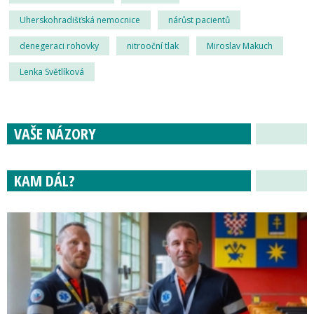
Uherskohradišťská nemocnice
nárůst pacientů
denegeraci rohovky
nitrooční tlak
Miroslav Makuch
Lenka Světlíková
VAŠE NÁZORY
KAM DÁL?