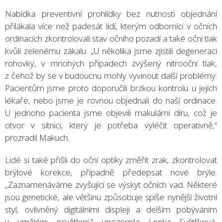
Nabídka preventivní prohlídky bez nutnosti objednání
přilákala více než padesát lidí, kterým odborníci v očních
ordinacích zkontrolovali stav očního pozadí a také oční tlak
kvůli zelenému zákalu. „U několika jsme zjistili degeneraci
rohovky, v mnohých případech zvýšený nitrooční tlak,
z čehož by se v budoucnu mohly vyvinout další problémy.
Pacientům jsme proto doporučili brzkou kontrolu u jejich
lékaře, nebo jsme je rovnou objednali do naší ordinace.
U jednoho pacienta jsme objevili makulární díru, což je
otvor v sítnici, který je potřeba vyléčit operativně,“
prozradil Makuch.
Lidé si také přišli do oční optiky změřit zrak, zkontrolovat
brýlové korekce, případně předepsat nové brýle.
„Zaznamenáváme zvyšující se výskyt očních vad. Některé
jsou genetické, ale většinu způsobuje spíše nynější životní
styl, ovlivněný digitálními displeji a delším pobýváním
v umělém osvětlení,“ upozornila Lenka Světlíková,