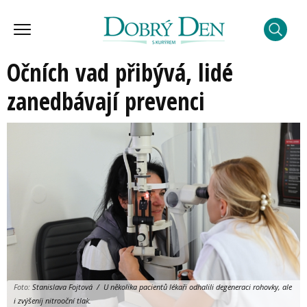
Očních vad přibývá, lidé
zanedbávají prevenci
Foto:
Stanislava Fojtová / U několika pacientů lékaři odhalili degeneraci rohovky, ale
i zvýšeníj nitrooční tlak.