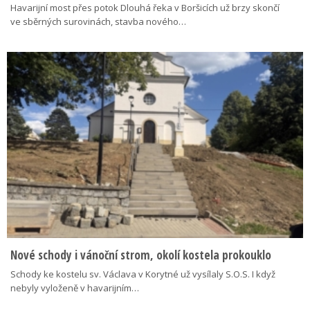
Havarijní most přes potok Dlouhá řeka v Boršicích už brzy skončí
ve sběrných surovinách, stavba nového…
Nové schody i vánoční strom, okolí kostela prokouklo
Schody ke kostelu sv. Václava v Korytné už vysílaly S.O.S. I když
nebyly vyloženě v havarijním…