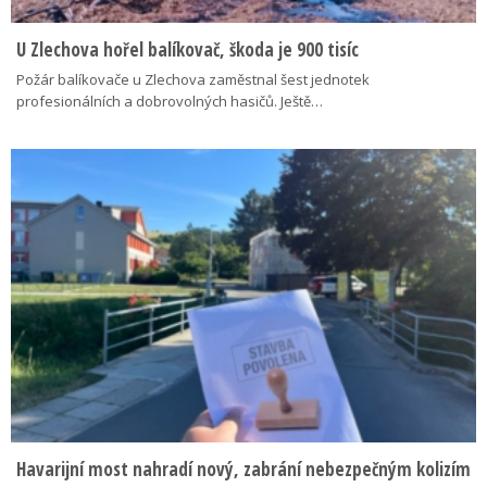
U Zlechova hořel balíkovač, škoda je 900 tisíc
Požár balíkovače u Zlechova zaměstnal šest jednotek
profesionálních a dobrovolných hasičů. Ještě…
Havarijní most nahradí nový, zabrání nebezpečným kolizím