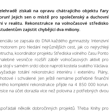
ehradě získali na opravu chátrajícího objektu fary
korun! Jejich sen o místě pro společenský a duchovní
í v realitu. Rekonstrukce na volnočasové středisko
studentům zajistit chybějící dva miliony.
otenciálu se zapsala do DNA každého gymnazisty. Intenzivní
motorem pro hledání nejrůznějších cest, jak co nejrychleji
etrucha, koordinátor projektu Střediska volného času Ponto
alebné vesničce rozšíří záběr volnočasových aktivit pro
 stojí v samém srdci obce naproti kostela svatého Václava.
aduje totální rekonstrukci interiéru i exteriéru. Plány,
hotové i schválené. Jen ještě nemáme potřebné finanční
erého kompletní rekonstrukce přijde na 4 850 000 korun.
měsíce na účet dorazila více než polovina z potřebných dvou
uspořádali několik dobročinných projektů. Třeba Knihy pro