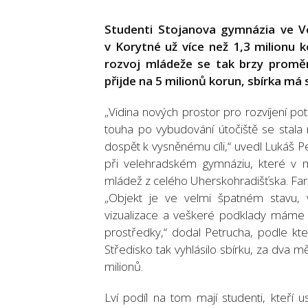
Studenti Stojanova gymnázia ve Vel
v Korytné už více než 1,3 milionu 
rozvoj mládeže se tak brzy proměn
přijde na 5 milionů korun, sbírka má 
„Vidina nových prostor pro rozvíjení p
touha po vybudování útočiště se stala 
dospět k vysněnému cíli,“ uvedl Lukáš P
při velehradském gymnáziu, které v m
mládež z celého Uherskohradišťska. Fara
„Objekt je ve velmi špatném stavu, vyž
vizualizace a veškeré podklady máme 
prostředky,“ dodal Petrucha, podle kt
Středisko tak vyhlásilo sbírku, za dva 
milionů.
Lví podíl na tom mají studenti, kteří 