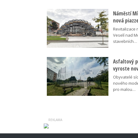
Náměstí Mír
nová piazz
Revitalizace 
Veselí nad M
stavebních…
Asfaltový p
vyroste no
Obyvatelé síd
nového moder
pro malou…