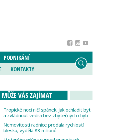
PODNIKÁNÍ
E
KONTAKTY
MŮŽE VÁS ZAJÍMAT
Tropické noci ničí spánek. Jak ochladit byt
a zvládnout vedra bez zbytečných chyb
Nemovitosti radnice prodala rychlostí
blesku, vydělá 83 milionů
U starého mlýna vyrostl pumptrack,