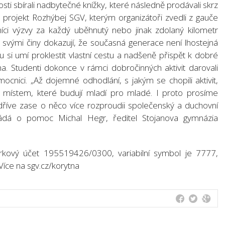
osti sbírali nadbytečné knížky, které následně prodávali skrz
l projekt Rozhýbej SGV, kterým organizátoři zvedli z gauče
níci výzvy za každý uběhnutý nebo jinak zdolaný kilometr
i svými činy dokazují, že současná generace není lhostejná
 si umí proklestit vlastní cestu a nadšeně přispět k dobré
cha. Studenti dokonce v rámci dobročinných aktivit darovali
cnici. „Až dojemné odhodlání, s jakým se chopili aktivit,
á místem, které budují mladí pro mladé. I proto prosíme
říve zase o něco více rozproudii společenský a duchovní
žádá o pomoc Michal Hegr, ředitel Stojanova gymnázia
írkový účet 195519426/0300, variabilní symbol je 7777,
Více na sgv.cz/korytna