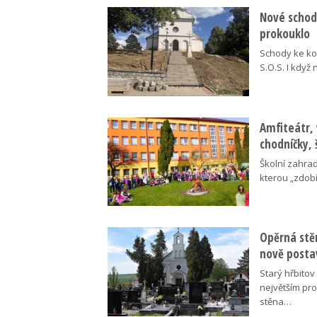
Nové schody
prokouklo
Schody ke kos
S.O.S. I když
Amfiteátr,
chodníčky, 
Školní zahra
kterou „zdobí
Opěrná stě
nově posta
Starý hřbito
největším pr
stěna…