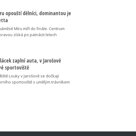
u opouští dělníci, dominantou je
etta
náměstí Míru míří do finále. Centrum
oravou získá po patnácti letech
lácek zaplní auta, v Jarošově
vé sportoviště
liště Louky v Jarošově se dočkají
ního sportoviště s umělým trávníkem