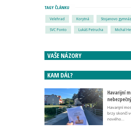
TAGY ČLÁNKU
Velehrad
Korytná
Stojanovo gymnáz
SVC Ponto
Lukáš Petrucha
Michal He
VAŠE NÁZORY
KAM DÁL?
Havarijní m
nebezpečný
Havarijní mos
brzy skončí 
nového…