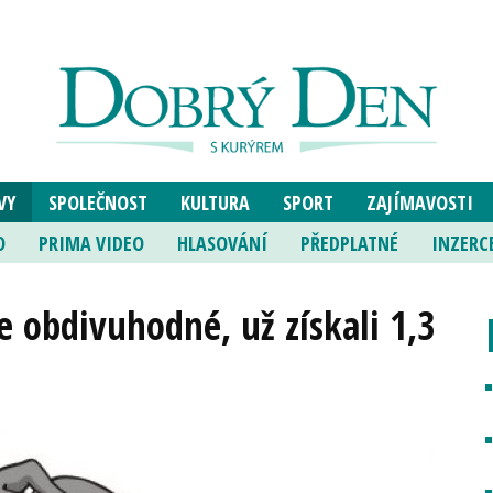
VY
SPOLEČNOST
KULTURA
SPORT
ZAJÍMAVOSTI
O
PRIMA VIDEO
HLASOVÁNÍ
PŘEDPLATNÉ
INZERC
e obdivuhodné, už získali 1,3