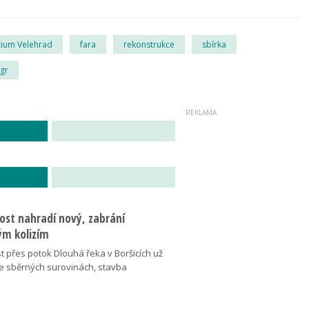
ium Velehrad
fara
rekonstrukce
sbírka
gr
ost nahradí nový, zabrání
m kolizím
t přes potok Dlouhá řeka v Boršicích už
ve sběrných surovinách, stavba