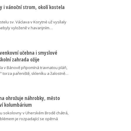
 i vánoční strom, okolí kostela
telu sv. Václava v Korytné už vysílaly
 nebyly vyloženě v havarijním…
 venkovní učebna i smyslové
školní zahrada ožije
da v Bánově připomíná travnatou pláň,
“ torza pařeniště, skleníku a žalostně…
na ohrožuje náhrobky, město
ví kolumbárium
v u sokolovny v Uherském Brodě chátrá,
oblémem je rozpadající se opěrná