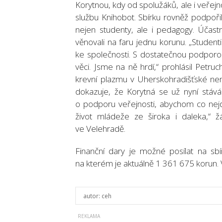
Korytnou, kdy od spolužáků, ale i veřejn
službu Knihobot. Sbírku rovněž podpoři
nejen studenty, ale i pedagogy. Účast
věnovali na faru jednu korunu. „Student
ke společnosti. S dostatečnou podporou
věci. Jsme na ně hrdí,“ prohlásil Petru
krevní plazmu v Uherskohradišťské nemo
dokazuje, že Korytná se už nyní stáv
o podporu veřejnosti, abychom co nejd
život mládeže ze široka i daleka,“ 
ve Velehradě.
Finanční dary je možné posílat na sb
na kterém je aktuálně 1 361 675 korun. 
autor:
ceh