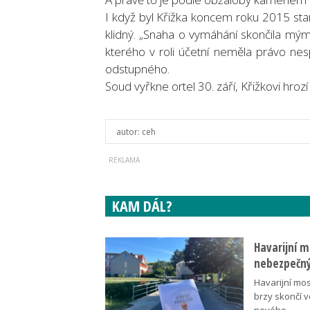
I když byl Křižka koncem roku 2015 sta
klidný. „Snaha o vymáhání skončila mý
kterého v roli účetní neměla právo nesp
odstupného.
Soud vyřkne ortel 30. září, Křižkovi hroz
autor:
ceh
KAM DÁL?
Havarijní m
nebezpečný
Havarijní mos
brzy skončí 