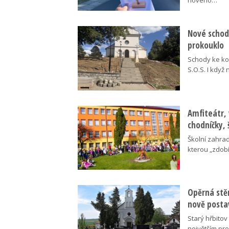
nového…
Nové schody
prokouklo
Schody ke kos
S.O.S. I když
Amfiteátr,
chodníčky, 
Školní zahra
kterou „zdobí
Opěrná stě
nově posta
Starý hřbito
největším pr