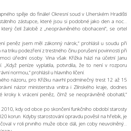
pného spěje do finále! Okresní soud v Uherském Hradišti
i státního zástupce, které jsou si podobné jako den a noc…
í, který čelí žalobě z „neoprávněného obohacení“, se ortel
ní peněz jsem měl zákonný nárok,“ prohlásil u soudu při
 na triku podezření z trestného činu porušení povinnosti při
omoci úřední osoby. Vina však Křižka hází na účetní Janu
 „Když peníze vyplatila, potvrdila, že to není v rozporu
vní normou,“ prohlásil u hlavního líčení.
iného názoru, pro Křižku navrhl podmínečný trest 12 až 15
rávní názor ministerstva vnitra i Zlínského kraje, dodnes
né kroky k vrácení peněz, čímž se neoprávněně obohatil,“
 2010, kdy od obce po skončení funkčního období starosty
20 korun. Kdyby starostování opravdu pověsil na hřebík, je
čoval v roli prvního muže obce dál, jen coby neuvolněný…
úrazu.