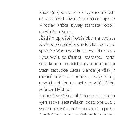
Kauza (ne)oprávněného vyplacení odstu
už si vyslechl závěrečné řeči obhájce 
Miroslav Křižka, bývalý starosta Podol
dozví už za týden.
„Žádám zproštění obžaloby, na vyplace
závěrečné řeči Miroslav Křižka, který má
správě cizího majetku a zneužití prav
Rýpalovou, současnou starostku Podolí.
se zákonem o obcích ani žádnou jinou prá
Státní zástupce Lukáš Mahdal je však j
měsíců a vrácení peněz. „I když znal p
nevrátil ani korunu, ani nepodnikl žád
zdůraznil Mahdal.
Prohřešek Křižky sahá do prosince roku
vyinkasoval šestiměsíční odstupné 235 0
všechno košér. Jenže po volbách pokra
A právě to je podle obžaloby kamenem 