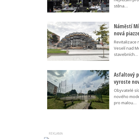
stěna…
Náměstí Mír
nová piazz
Revitalizace 
Veselí nad M
stavebních…
Asfaltový p
vyroste no
Obyvatelé síd
nového moder
pro malou…