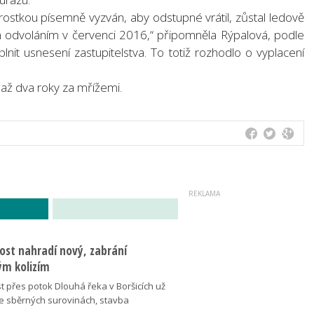
rostkou písemně vyzván, aby odstupné vrátil, zůstal ledově
m odvoláním v červenci 2016,“ připomněla Rýpalová, podle
lnit usnesení zastupitelstva. To totiž rozhodlo o vyplacení
í až dva roky za mřížemi.
ost nahradí nový, zabrání
m kolizím
t přes potok Dlouhá řeka v Boršicích už
ve sběrných surovinách, stavba