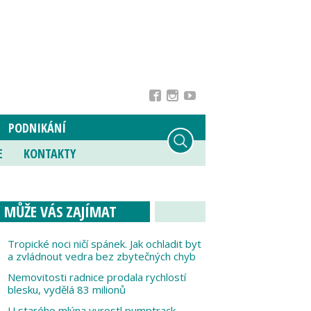
PODNIKÁNÍ
E
KONTAKTY
MŮŽE VÁS ZAJÍMAT
Tropické noci ničí spánek. Jak ochladit byt
a zvládnout vedra bez zbytečných chyb
Nemovitosti radnice prodala rychlostí
blesku, vydělá 83 milionů
U starého mlýna vyrostl pumptrack,