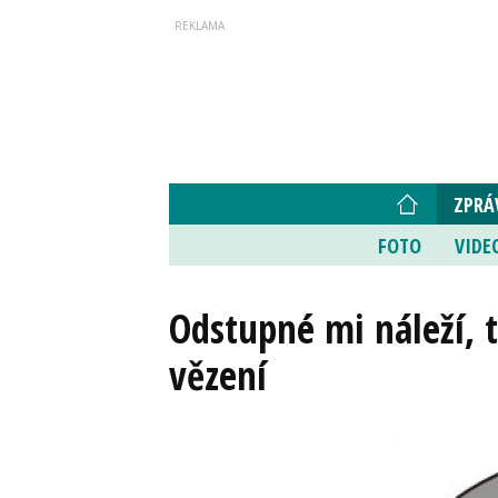
ZPRÁ
FOTO
VIDE
Odstupné mi náleží, t
vězení