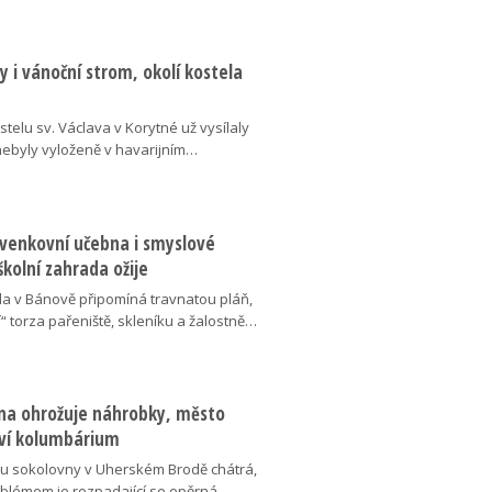
 i vánoční strom, okolí kostela
telu sv. Václava v Korytné už vysílaly
 nebyly vyloženě v havarijním…
 venkovní učebna i smyslové
školní zahrada ožije
da v Bánově připomíná travnatou pláň,
“ torza pařeniště, skleníku a žalostně…
na ohrožuje náhrobky, město
ví kolumbárium
v u sokolovny v Uherském Brodě chátrá,
oblémem je rozpadající se opěrná