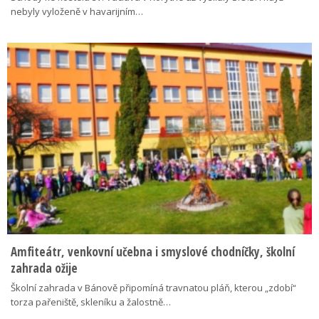
nebyly vyloženě v havarijním…
Amfiteátr, venkovní učebna i smyslové chodníčky, školní
zahrada ožije
Školní zahrada v Bánově připomíná travnatou pláň, kterou „zdobí“
torza pařeniště, skleníku a žalostně…