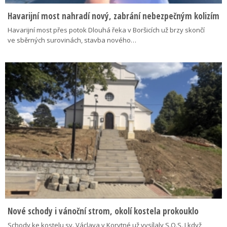
Havarijní most nahradí nový, zabrání nebezpečným kolizím
Havarijní most přes potok Dlouhá řeka v Boršicích už brzy skončí
ve sběrných surovinách, stavba nového…
Nové schody i vánoční strom, okolí kostela prokouklo
Schody ke kostelu sv. Václava v Korytné už vysílaly S.O.S. I když