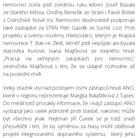
nemocnici zcela jistě zvednou ruku lidovci Josef Bazala
ze Starého Města, Ondřej Benešík ze Strání i Pavel Botek
z Ostrožské Nové Vsi. Nemocnici dlouhodobě podporuje
také zastupitel za STAN Petr Gazdík ze Suché Lozi. Proti
projektu a svému novému chlebodárci, kterým je Krajská
nemocnice T. Bati ve Zlíně, téměř jistě nepůjde ani bývalá
starostka Kunovic Ivana Majíčková ze stejného hnutí.
„Pracuji na veřejných zakázkách pro nemocnici,“
zestručnila Majíčková s tím, že se údajně rozhodne až
na poslední chvíli.
Velký otazník visí nad postojem osmi zástupců hnutí ANO,
které v regionu reprezentuje Margita Balaštíková z Tupes.
Do médií totiž prosákly informace, že i když zástupci ANO
vystupují jako celek jednotně proti stavbě, nakonec může
být všechno jinak. Hejtman Jiří Čunek se je totiž snaží
přesvědčit i tím, že by výměnou za hlasy mohl obětovat
projekt integrovaného dopravního systému, který jeho