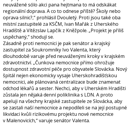
neuvážené sólo akci pana hejtmana to má odskákat
regionální doprava. A co to odnese příště? Školy nebo
oprava silnic?,“ prohlásil Dvouletý. Proti jsou také oba
místní zastupitelé za KSČM, Ivan Mařák z Uherského
Hradiště a Vítězslav Lapčík z Kněžpole. „Projekt je příliš
uspěchaný,“ shodují se.
Zásadně proti nemocnici je pak senátor a krajský
zastupitel za Soukromníky Ivo Valenta, který
dlouhodobě varuje před neuváženými kroky v krajském
zdravotnictví. „Čunkova nemocnice přímo ohrožuje
dostupnost zdravotní péče pro obyvatele Slovácka. Nový
špitál nejen ekonomicky vysaje Uherskohradišťskou
nemocnici, ale plánovaná centralizace bude znamenat
odchod lékařů a sester. Nechci, aby v Uherském Hradišti
zůstala jen nějaká denní poliklinika s LDN. A proto
apeluji na všechny krajské zastupitele ze Slovácka, aby
se zastali naší nemocnice a nepodíleli se na její postupné
likvidaci kvůli rizikovému projektu nové nemocnice
v Malenovicích,“ varuje senátor Valenta.