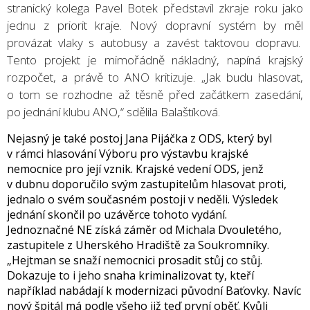
stranický kolega Pavel Botek představil zkraje roku jako
jednu z priorit kraje. Nový dopravní systém by měl
provázat vlaky s autobusy a zavést taktovou dopravu.
Tento projekt je mimořádně nákladný, napíná krajský
rozpočet, a právě to ANO kritizuje. „Jak budu hlasovat,
o tom se rozhodne až těsně před začátkem zasedání,
po jednání klubu ANO,“ sdělila Balaštíková.
Nejasný je také postoj Jana Pijáčka z ODS, který byl
v rámci hlasování Výboru pro výstavbu krajské
nemocnice pro její vznik. Krajské vedení ODS, jenž
v dubnu doporučilo svým zastupitelům hlasovat proti,
jednalo o svém současném postoji v neděli. Výsledek
jednání skončil po uzávěrce tohoto vydání.
Jednoznačné NE získá záměr od Michala Dvouletého,
zastupitele z Uherského Hradiště za Soukromníky.
„Hejtman se snaží nemocnici prosadit stůj co stůj.
Dokazuje to i jeho snaha kriminalizovat ty, kteří
například nabádají k modernizaci původní Baťovky. Navíc
nový špitál má podle všeho již teď první oběť. Kvůli