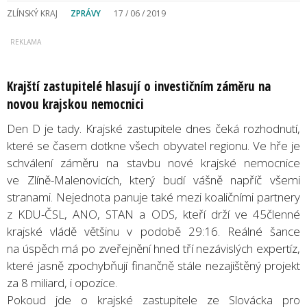
ZLÍNSKÝ KRAJ
ZPRÁVY
17 / 06 / 2019
Krajští zastupitelé hlasují o investičním záměru na
novou krajskou nemocnici
Den D je tady. Krajské zastupitele dnes čeká rozhodnutí,
které se časem dotkne všech obyvatel regionu. Ve hře je
schválení záměru na stavbu nové krajské nemocnice
ve Zlíně-Malenovicích, který budí vášně napříč všemi
stranami. Nejednota panuje také mezi koaličními partnery
z KDU-ČSL, ANO, STAN a ODS, kteří drží ve 45členné
krajské vládě většinu v podobě 29:16. Reálné šance
na úspěch má po zveřejnění hned tří nezávislých expertíz,
které jasně zpochybňují finančně stále nezajištěný projekt
za 8 miliard, i opozice.
Pokoud jde o krajské zastupitele ze Slovácka pro