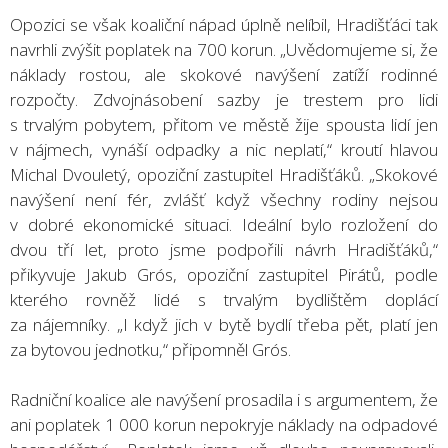
Opozici se však koaliční nápad úplně nelíbil, Hradišťáci tak
navrhli zvýšit poplatek na 700 korun. „Uvědomujeme si, že
náklady rostou, ale skokové navýšení zatíží rodinné
rozpočty. Zdvojnásobení sazby je trestem pro lidi
s trvalým pobytem, přitom ve městě žije spousta lidí jen
v nájmech, vynáší odpadky a nic neplatí,“ kroutí hlavou
Michal Dvouletý, opoziční zastupitel Hradišťáků. „Skokové
navýšení není fér, zvlášť když všechny rodiny nejsou
v dobré ekonomické situaci. Ideální bylo rozložení do
dvou tří let, proto jsme podpořili návrh Hradišťáků,“
přikyvuje Jakub Grós, opoziční zastupitel Pirátů, podle
kterého rovněž lidé s trvalým bydlištěm doplácí
za nájemníky. „I když jich v bytě bydlí třeba pět, platí jen
za bytovou jednotku,“ připomněl Grós.
Radniční koalice ale navýšení prosadila i s argumentem, že
ani poplatek 1 000 korun nepokryje náklady na odpadové