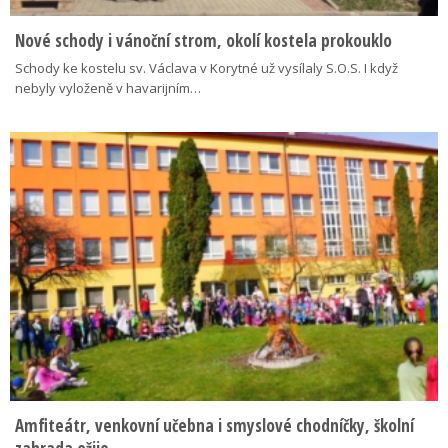
Nové schody i vánoční strom, okolí kostela prokouklo
Schody ke kostelu sv. Václava v Korytné už vysílaly S.O.S. I když
nebyly vyloženě v havarijním…
Amfiteátr, venkovní učebna i smyslové chodníčky, školní