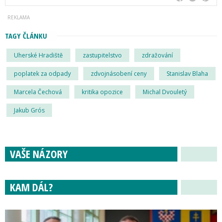
TAGY ČLÁNKU
Uherské Hradiště
zastupitelstvo
zdražování
poplatek za odpady
zdvojnásobení ceny
Stanislav Blaha
Marcela Čechová
kritika opozice
Michal Dvouletý
Jakub Grós
VAŠE NÁZORY
KAM DÁL?