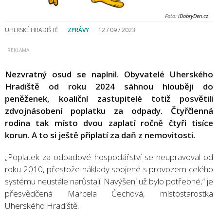
Foto:
iDobryDen.cz
UHERSKÉ HRADIŠTĚ
ZPRÁVY
12 / 09 / 2023
Nezvratný osud se naplnil. Obyvatelé Uherského
Hradiště od roku 2024 sáhnou hlouběji do
peněženek, koaliční zastupitelé totiž posvětili
zdvojnásobení poplatku za odpady. Čtyřčlenná
rodina tak místo dvou zaplatí ročně čtyři tisíce
korun. A to si ještě připlatí za daň z nemovitosti.
„Poplatek za odpadové hospodářství se neupravoval od
roku 2010, přestože náklady spojené s provozem celého
systému neustále narůstají. Navýšení už bylo potřebné,“ je
přesvědčená Marcela Čechová, místostarostka
Uherského Hradiště.