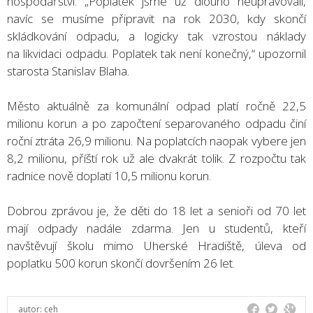
hospodářství. „Poplatek jsme už dlouho neupravovali,
navíc se musíme připravit na rok 2030, kdy skončí
skládkování odpadu, a logicky tak vzrostou náklady
na likvidaci odpadu. Poplatek tak není konečný,“ upozornil
starosta Stanislav Blaha.
Město aktuálně za komunální odpad platí ročně 22,5
milionu korun a po započtení separovaného odpadu činí
roční ztráta 26,9 milionu. Na poplatcích naopak vybere jen
8,2 milionu, příští rok už ale dvakrát tolik. Z rozpočtu tak
radnice nově doplatí 10,5 milionu korun.
Dobrou zprávou je, že děti do 18 let a senioři od 70 let
mají odpady nadále zdarma. Jen u studentů, kteří
navštěvují školu mimo Uherské Hradiště, úleva od
poplatku 500 korun skončí dovršením 26 let.
autor:
ceh