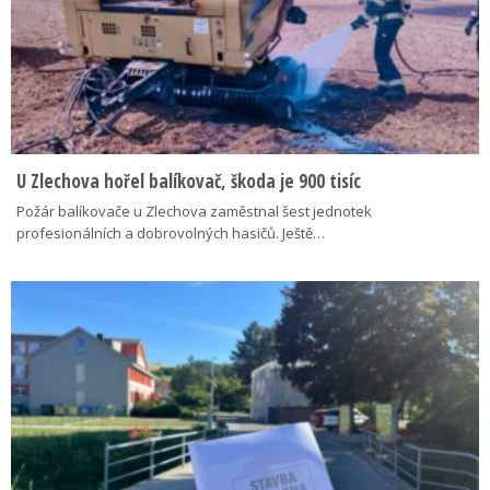
U Zlechova hořel balíkovač, škoda je 900 tisíc
Požár balíkovače u Zlechova zaměstnal šest jednotek
profesionálních a dobrovolných hasičů. Ještě…