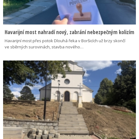
Havarijní most nahradí nový, zabrání nebezpečným kolizím
Havarijní most přes potok Dlouhá řeka v Boršicích už brzy skončí
ve sběrných surovinách, stavba nového…