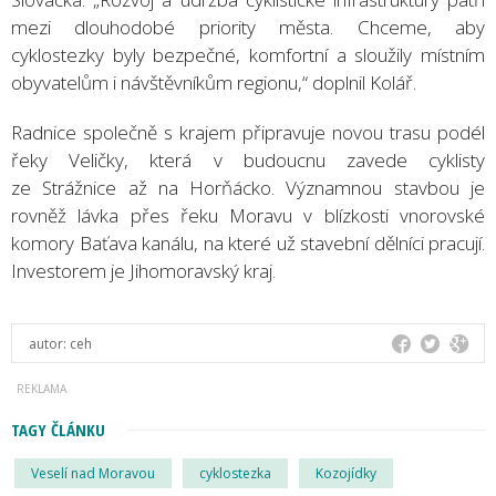
mezi dlouhodobé priority města. Chceme, aby
cyklostezky byly bezpečné, komfortní a sloužily místním
obyvatelům i návštěvníkům regionu,“ doplnil Kolář.
Radnice společně s krajem připravuje novou trasu podél
řeky Veličky, která v budoucnu zavede cyklisty
ze Strážnice až na Horňácko. Významnou stavbou je
rovněž lávka přes řeku Moravu v blízkosti vnorovské
komory Baťava kanálu, na které už stavební dělníci pracují.
Investorem je Jihomoravský kraj.
autor:
ceh
TAGY ČLÁNKU
Veselí nad Moravou
cyklostezka
Kozojídky