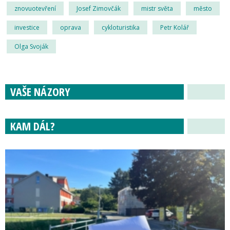
znovuotevření
Josef Zimovčák
mistr světa
město
investice
oprava
cykloturistika
Petr Kolář
Olga Svoják
VAŠE NÁZORY
KAM DÁL?