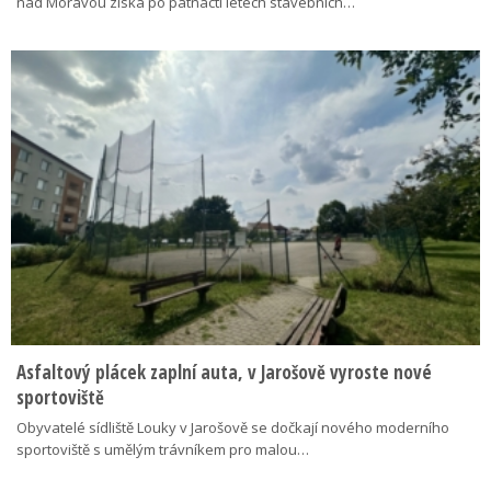
nad Moravou získá po patnácti letech stavebních…
Asfaltový plácek zaplní auta, v Jarošově vyroste nové
sportoviště
Obyvatelé sídliště Louky v Jarošově se dočkají nového moderního
sportoviště s umělým trávníkem pro malou…