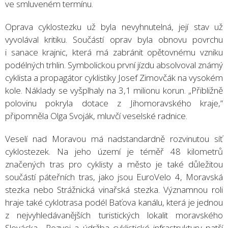
ve smluveném termínu.
Oprava cyklostezku už byla nevyhnutelná, její stav už
vyvolával kritiku. Součástí oprav byla obnovu povrchu
i sanace krajnic, která má zabránit opětovnému vzniku
podélných trhlin. Symbolickou první jízdu absolvoval známý
cyklista a propagátor cyklistiky Josef Zimovčák na vysokém
kole. Náklady se vyšplhaly na 3,1 milionu korun. „Přibližně
polovinu pokryla dotace z Jihomoravského kraje,“
připomněla Olga Svoják, mluvčí veselské radnice.
Veselí nad Moravou má nadstandardně rozvinutou síť
cyklostezek. Na jeho území je téměř 48 kilometrů
značených tras pro cyklisty a město je také důležitou
součástí páteřních tras, jako jsou EuroVelo 4, Moravská
stezka nebo Strážnická vinařská stezka. Významnou roli
hraje také cyklotrasa podél Baťova kanálu, která je jednou
z nejvyhledávanějších turistických lokalit moravského
Slovácka. „Rozvoj a údržba cyklistické infrastruktury patří