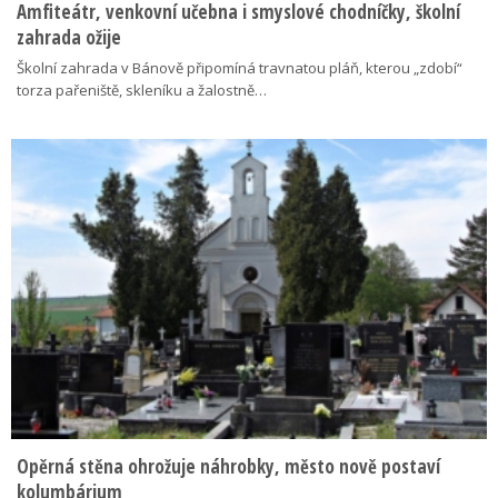
Amfiteátr, venkovní učebna i smyslové chodníčky, školní
zahrada ožije
Školní zahrada v Bánově připomíná travnatou pláň, kterou „zdobí“
torza pařeniště, skleníku a žalostně…
Opěrná stěna ohrožuje náhrobky, město nově postaví
kolumbárium