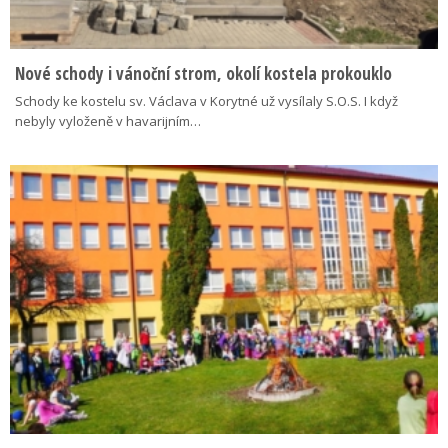
Nové schody i vánoční strom, okolí kostela prokouklo
Schody ke kostelu sv. Václava v Korytné už vysílaly S.O.S. I když
nebyly vyloženě v havarijním…