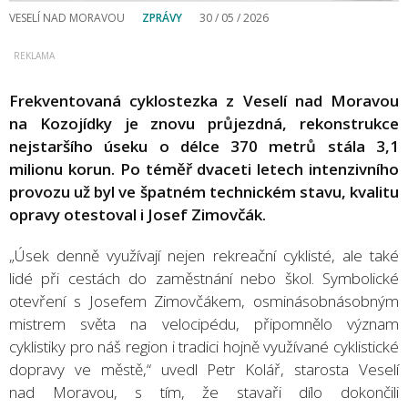
VESELÍ NAD MORAVOU
ZPRÁVY
30 / 05 / 2026
Frekventovaná cyklostezka z Veselí nad Moravou
na Kozojídky je znovu průjezdná, rekonstrukce
nejstaršího úseku o délce 370 metrů stála 3,1
milionu korun. Po téměř dvaceti letech intenzivního
provozu už byl ve špatném technickém stavu, kvalitu
opravy otestoval i Josef Zimovčák.
„Úsek denně využívají nejen rekreační cyklisté, ale také
lidé při cestách do zaměstnání nebo škol. Symbolické
otevření s Josefem Zimovčákem, osminásobnásobným
mistrem světa na velocipédu, připomnělo význam
cyklistiky pro náš region i tradici hojně využívané cyklistické
dopravy ve městě,“ uvedl Petr Kolář, starosta Veselí
nad Moravou, s tím, že stavaři dílo dokončili