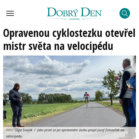
Opravenou cyklostezku otevřel
mistr světa na velocipédu
Foto:
Olga Svoják / Jako první se po opraveném úseku projel Josef Zimovčák na
velocipedu.