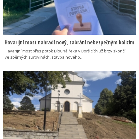
Havarijní most nahradí nový, zabrání nebezpečným kolizím
Havarijní most přes potok Dlouhá řeka v Boršicích už brzy skončí
ve sběrných surovinách, stavba nového…