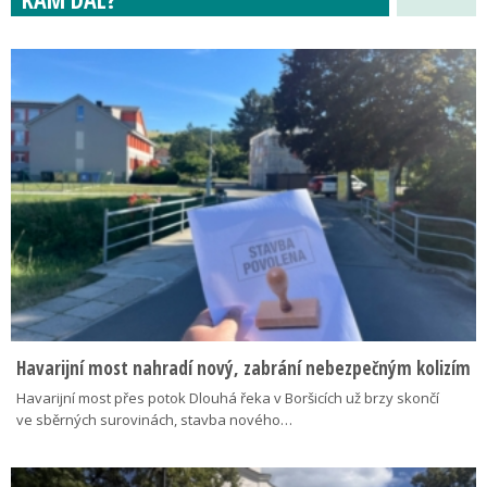
Havarijní most nahradí nový, zabrání nebezpečným kolizím
Havarijní most přes potok Dlouhá řeka v Boršicích už brzy skončí
ve sběrných surovinách, stavba nového…