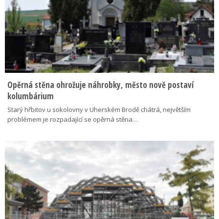
Opěrná stěna ohrožuje náhrobky, město nově postaví
kolumbárium
Starý hřbitov u sokolovny v Uherském Brodě chátrá, největším
problémem je rozpadající se opěrná stěna…