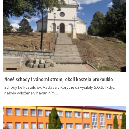
Nové schody i vánoční strom, okolí kostela prokouklo
Schody ke kostelu sv. Václava v Korytné už vysílaly S.O.S. I když
nebyly vyloženě v havarijním…