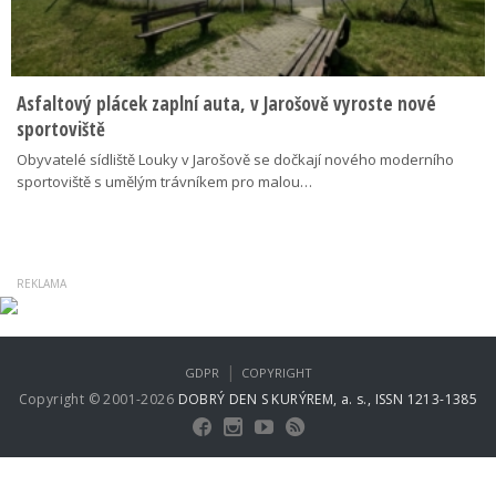
Asfaltový plácek zaplní auta, v Jarošově vyroste nové
sportoviště
Obyvatelé sídliště Louky v Jarošově se dočkají nového moderního
sportoviště s umělým trávníkem pro malou…
|
GDPR
COPYRIGHT
Copyright © 2001-2026
DOBRÝ DEN S KURÝREM, a. s., ISSN 1213-1385