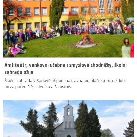
Amfiteátr, venkovní učebna i smyslové chodníčky, školní
zahrada ožije
Školní zahrada v Bánově připomíná travnatou pláň, kterou „zdobí“
torza pařeniště, skleníku a žalostně…