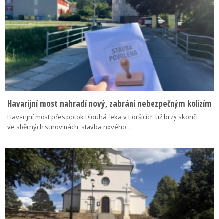
Havarijní most nahradí nový, zabrání nebezpečným kolizím
Havarijní most přes potok Dlouhá řeka v Boršicích už brzy skončí
ve sběrných surovinách, stavba nového…