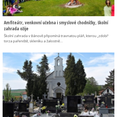
Amfiteátr, venkovní učebna i smyslové chodníčky, školní
zahrada ožije
Školní zahrada v Bánově připomíná travnatou pláň, kterou „zdobí“
torza pařeniště, skleníku a žalostně…