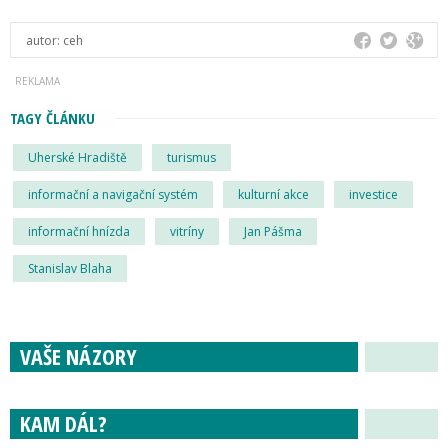
autor:
ceh
TAGY ČLÁNKU
Uherské Hradiště
turismus
informační a navigační systém
kulturní akce
investice
informační hnízda
vitríny
Jan Pášma
Stanislav Blaha
VAŠE NÁZORY
KAM DÁL?