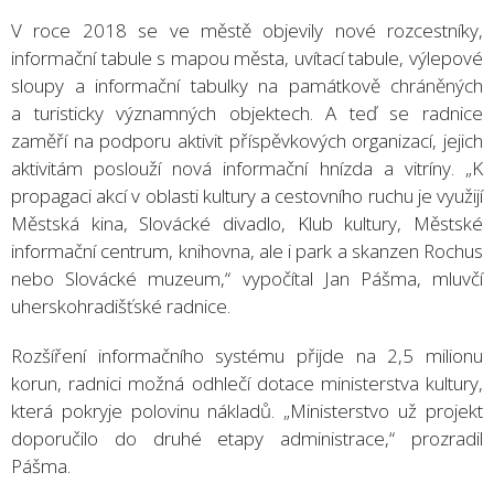
V roce 2018 se ve městě objevily nové rozcestníky,
informační tabule s mapou města, uvítací tabule, výlepové
sloupy a informační tabulky na památkově chráněných
a turisticky významných objektech. A teď se radnice
zaměří na podporu aktivit příspěvkových organizací, jejich
aktivitám poslouží nová informační hnízda a vitríny. „K
propagaci akcí v oblasti kultury a cestovního ruchu je využijí
Městská kina, Slovácké divadlo, Klub kultury, Městské
informační centrum, knihovna, ale i park a skanzen Rochus
nebo Slovácké muzeum,“ vypočítal Jan Pášma, mluvčí
uherskohradišťské radnice.
Rozšíření informačního systému přijde na 2,5 milionu
korun, radnici možná odhlečí dotace ministerstva kultury,
která pokryje polovinu nákladů. „Ministerstvo už projekt
doporučilo do druhé etapy administrace,“ prozradil
Pášma.