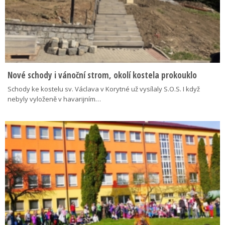
Nové schody i vánoční strom, okolí kostela prokouklo
Schody ke kostelu sv. Václava v Korytné už vysílaly S.O.S. I když
nebyly vyloženě v havarijním…