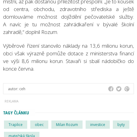
místní, až pak dostanou příležitost přespolní. „Je to kousek
od centra, obchodu, zdravotního střediska a ještě
domlouváme možnost dojíždění pečovatelské služby.
A navíc je tu možnost zahrádkaření v bývalé školní
zahradě,“ doplnil Rozum.
Výběrové řízení stanovilo náklady na 13,6 milionu korun,
obci však výrazně pomůže dotace z ministerstva financí
ve výši 8,6 milionu korun. Stavaři si sbalí nádobíčko do
konce června.
autor:
ceh
TAGY ČLÁNKU
Traplice
obec
Milan Rozum
investice
byty
mateřská škola