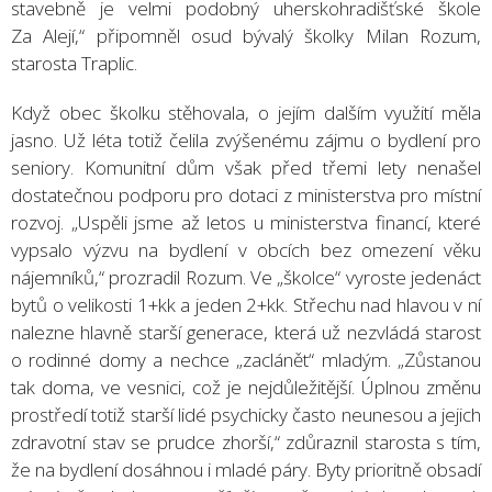
stavebně je velmi podobný uherskohradišťské škole
Za Alejí,“ připomněl osud bývalý školky Milan Rozum,
starosta Traplic.
Když obec školku stěhovala, o jejím dalším využití měla
jasno. Už léta totiž čelila zvýšenému zájmu o bydlení pro
seniory. Komunitní dům však před třemi lety nenašel
dostatečnou podporu pro dotaci z ministerstva pro místní
rozvoj. „Uspěli jsme až letos u ministerstva financí, které
vypsalo výzvu na bydlení v obcích bez omezení věku
nájemníků,“ prozradil Rozum. Ve „školce“ vyroste jedenáct
bytů o velikosti 1+kk a jeden 2+kk. Střechu nad hlavou v ní
nalezne hlavně starší generace, která už nezvládá starost
o rodinné domy a nechce „zaclánět“ mladým. „Zůstanou
tak doma, ve vesnici, což je nejdůležitější. Úplnou změnu
prostředí totiž starší lidé psychicky často neunesou a jejich
zdravotní stav se prudce zhorší,“ zdůraznil starosta s tím,
že na bydlení dosáhnou i mladé páry. Byty prioritně obsadí