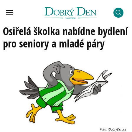
Osiřelá školka nabídne bydlení
pro seniory a mladé páry
Foto:
iDobryDen.cz