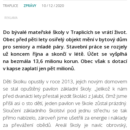
TRAPLICE
ZPRÁVY
10 / 12 / 2020
Do bývalé mateřské školy v Traplicích se vrátí život.
Obec před pěti lety osiřelý objekt mění v bytový dům
pro seniory a mladé páry. Stavební práce se rozjely
už koncem října a skončí v létě. Účet se vyšplhá
na bezmála 13,6 milionu korun. Obec však s dotací
v kapse zaplatí jen pět milionů.
Děti školku opustily v roce 2013, jejich novým domovem
se stal opuštěný pavilon základní školy. „Jelikož k nám
před dvanácti lety přestali jezdit školáci z Jalubí, čímž jsme
přišli asi o sto dětí, jeden pavilon ve škole zůstal prázdný.
Sloučení základního školství pod jednu střechu se tak
přímo nabízelo, zároveň jsme ušetřili za energie i náklady
za převážení obědů. Areál školy je navíc obrovský,