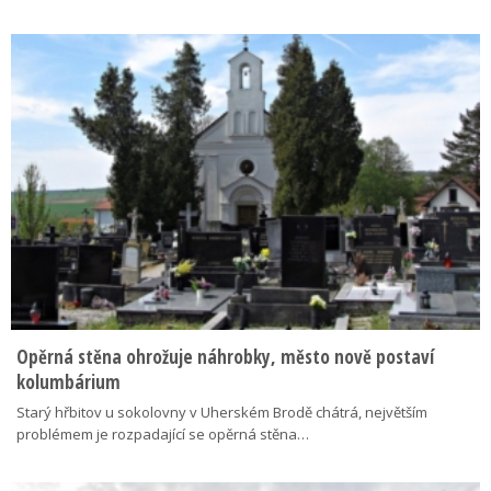
Opěrná stěna ohrožuje náhrobky, město nově postaví
kolumbárium
Starý hřbitov u sokolovny v Uherském Brodě chátrá, největším
problémem je rozpadající se opěrná stěna…