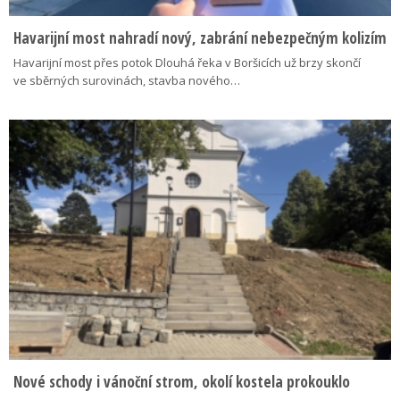
Havarijní most nahradí nový, zabrání nebezpečným kolizím
Havarijní most přes potok Dlouhá řeka v Boršicích už brzy skončí
ve sběrných surovinách, stavba nového…
Nové schody i vánoční strom, okolí kostela prokouklo