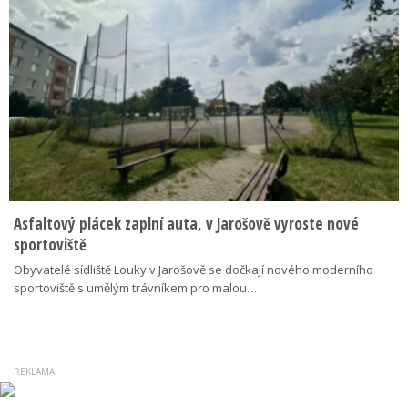
Asfaltový plácek zaplní auta, v Jarošově vyroste nové
sportoviště
Obyvatelé sídliště Louky v Jarošově se dočkají nového moderního
sportoviště s umělým trávníkem pro malou…