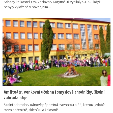
Schody ke kostelu sv. Václava v Korytné už vysílaly S.O.S. I když
nebyly vyloženě v havarijním…
Amfiteátr, venkovní učebna i smyslové chodníčky, školní
zahrada ožije
Školní zahrada v Bánově připomíná travnatou pláň, kterou „zdobí“
torza pařeniště, skleníku a žalostně…