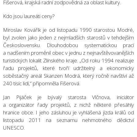
Fišerová, krajská radní zodpovědná za oblast kultury.
Kdo jsou laureáti ceny?
Miroslav Kovářík je od listopadu 1990 starostou Modré,
byl zvolen jako jeden z nejmladších starostů v tehdejším
Československu. Dlouhodobou systematickou prací
a nadšením proměnil obec v jednu z nejnavštěvovanějších
turistických lokalit Zlínského kraje. „Od roku 1994 realizuje
řadu projektů, které tvoří udržitelný a ekonomicky
soběstačný areál Skanzen Modrá, který ročně navštíví až
240 tisíc lidí,“ připomněla Fišerová.
Jan Pijáček je bývalý starosta Vlčnova, iniciátor
a organizátor řady projektů, z nichž některé přesáhly
hranice obce. I jeho zásluhou je vyhlášená jízda králů od
listopadu 2011 na seznamu nehmotného dědictví
UNESCO.