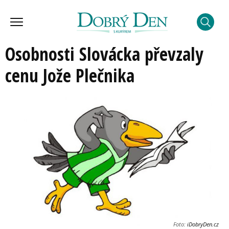
Osobnosti Slovácka převzaly
cenu Jože Plečnika
Foto:
iDobryDen.cz