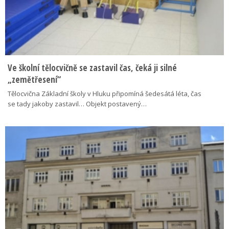
Ve školní tělocvičně se zastavil čas, čeká ji silné
„zemětřesení“
Tělocvična Základní školy v Hluku připomíná šedesátá léta, čas
se tady jakoby zastavil… Objekt postavený…