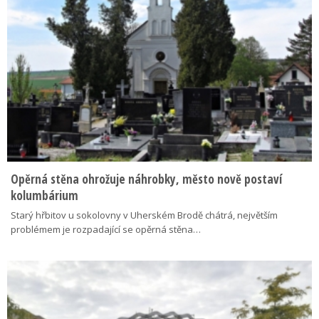
Opěrná stěna ohrožuje náhrobky, město nově postaví
kolumbárium
Starý hřbitov u sokolovny v Uherském Brodě chátrá, největším
problémem je rozpadající se opěrná stěna…