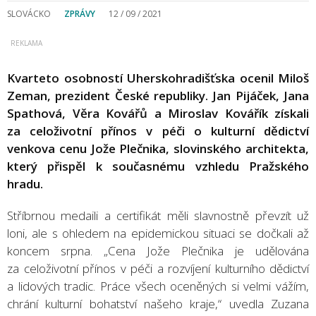
SLOVÁCKO
ZPRÁVY
12 / 09 / 2021
Kvarteto osobností Uherskohradišťska ocenil Miloš
Zeman, prezident České republiky. Jan Pijáček, Jana
Spathová, Věra Kovářů a Miroslav Kovářík získali
za celoživotní přínos v péči o kulturní dědictví
venkova cenu Jože Plečnika, slovinského architekta,
který přispěl k současnému vzhledu Pražského
hradu.
Stříbrnou medaili a certifikát měli slavnostně převzít už
loni, ale s ohledem na epidemickou situaci se dočkali až
koncem srpna. „Cena Jože Plečnika je udělována
za celoživotní přínos v péči a rozvíjení kulturního dědictví
a lidových tradic. Práce všech oceněných si velmi vážím,
chrání kulturní bohatství našeho kraje,“ uvedla Zuzana