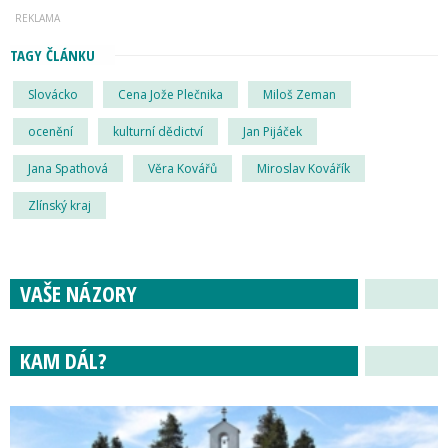
TAGY ČLÁNKU
Slovácko
Cena Jože Plečnika
Miloš Zeman
ocenění
kulturní dědictví
Jan Pijáček
Jana Spathová
Věra Kovářů
Miroslav Kovářík
Zlínský kraj
VAŠE NÁZORY
KAM DÁL?