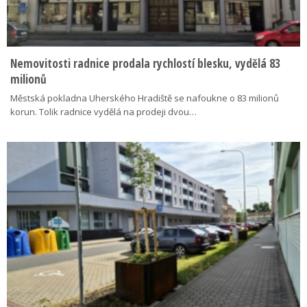
Nemovitosti radnice prodala rychlostí blesku, vydělá 83
milionů
Městská pokladna Uherského Hradiště se nafoukne o 83 milionů
korun. Tolik radnice vydělá na prodeji dvou…