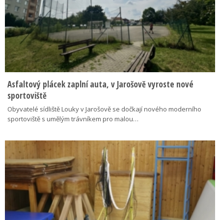
Asfaltový plácek zaplní auta, v Jarošově vyroste nové
sportoviště
Obyvatelé sídliště Louky v Jarošově se dočkají nového moderního
sportoviště s umělým trávníkem pro malou…