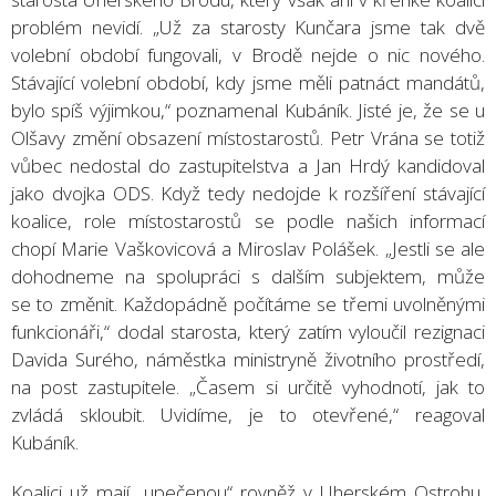
problém nevidí. „Už za starosty Kunčara jsme tak dvě
volební období fungovali, v Brodě nejde o nic nového.
Stávající volební období, kdy jsme měli patnáct mandátů,
bylo spíš výjimkou,“ poznamenal Kubáník. Jisté je, že se u
Olšavy změní obsazení místostarostů. Petr Vrána se totiž
vůbec nedostal do zastupitelstva a Jan Hrdý kandidoval
jako dvojka ODS. Když tedy nedojde k rozšíření stávající
koalice, role místostarostů se podle našich informací
chopí Marie Vaškovicová a Miroslav Polášek. „Jestli se ale
dohodneme na spolupráci s dalším subjektem, může
se to změnit. Každopádně počítáme se třemi uvolněnými
funkcionáři,“ dodal starosta, který zatím vyloučil rezignaci
Davida Surého, náměstka ministryně životního prostředí,
na post zastupitele. „Časem si určitě vyhodnotí, jak to
zvládá skloubit. Uvidíme, je to otevřené,“ reagoval
Kubáník.
Koalici už mají „upečenou“ rovněž v Uherském Ostrohu,