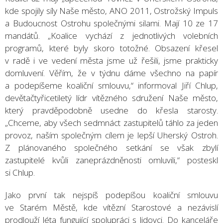
kde spojily síly Naše město, ANO 2011, Ostrožský Impuls
a Budoucnost Ostrohu společnými silami. Mají 10 ze 17
mandátů. „Koalice vychází z jednotlivých volebních
programů, které byly skoro totožné. Obsazení křesel
v radě i ve vedení města jsme už řešili, jsme prakticky
domluvení. Věřím, že v týdnu dáme všechno na papír
a podepíšeme koaliční smlouvu,“ informoval Jiří Chlup,
devětačtyřicetiletý lídr vítězného sdružení Naše město,
který pravděpodobně usedne do křesla starosty.
„Chceme, aby všech sedmnáct zastupitelů táhlo za jeden
provoz, naším společným cílem je lepší Uherský Ostroh.
Z plánovaného společného setkání se však zbylí
zastupitelé kvůli zaneprázdněnosti omluvili,“ posteskl
si Chlup.
Jako první tak nejspíš podepíšou koaliční smlouvu
ve Starém Městě, kde vítězní Starostové a nezávislí
prodlouží léta fungující spolupráci s lidovci. Do kanceláře