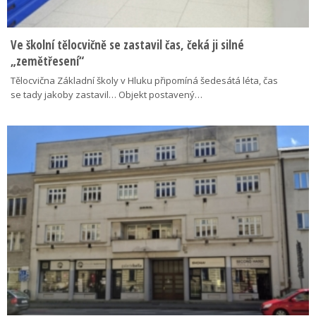
Ve školní tělocvičně se zastavil čas, čeká ji silné
„zemětřesení“
Tělocvična Základní školy v Hluku připomíná šedesátá léta, čas
se tady jakoby zastavil… Objekt postavený…