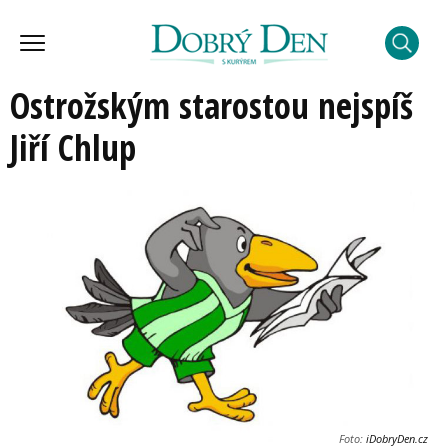
Ostrožským starostou nejspíš
Jiří Chlup
Foto:
iDobryDen.cz