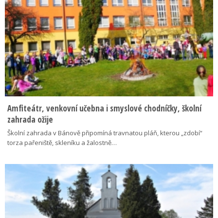
Amfiteátr, venkovní učebna i smyslové chodníčky, školní
zahrada ožije
Školní zahrada v Bánově připomíná travnatou pláň, kterou „zdobí“
torza pařeniště, skleníku a žalostně…