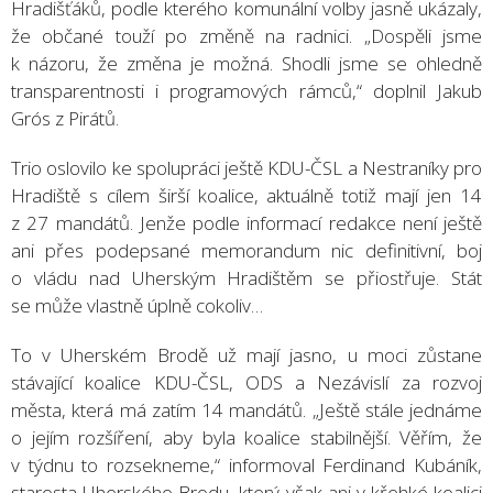
Hradišťáků, podle kterého komunální volby jasně ukázaly,
že občané touží po změně na radnici. „Dospěli jsme
k názoru, že změna je možná. Shodli jsme se ohledně
transparentnosti i programových rámců,“ doplnil Jakub
Grós z Pirátů.
Trio oslovilo ke spolupráci ještě KDU-ČSL a Nestraníky pro
Hradiště s cílem širší koalice, aktuálně totiž mají jen 14
z 27 mandátů. Jenže podle informací redakce není ještě
ani přes podepsané memorandum nic definitivní, boj
o vládu nad Uherským Hradištěm se přiostřuje. Stát
se může vlastně úplně cokoliv…
To v Uherském Brodě už mají jasno, u moci zůstane
stávající koalice KDU-ČSL, ODS a Nezávislí za rozvoj
města, která má zatím 14 mandátů. „Ještě stále jednáme
o jejím rozšíření, aby byla koalice stabilnější. Věřím, že
v týdnu to rozsekneme,“ informoval Ferdinand Kubáník,
starosta Uherského Brodu, který však ani v křehké koalici