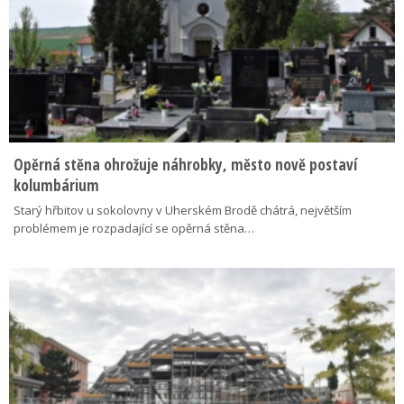
Opěrná stěna ohrožuje náhrobky, město nově postaví
kolumbárium
Starý hřbitov u sokolovny v Uherském Brodě chátrá, největším
problémem je rozpadající se opěrná stěna…