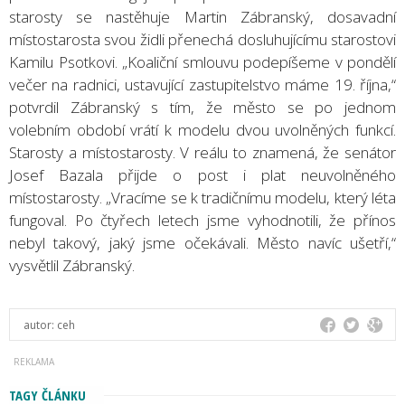
starosty se nastěhuje Martin Zábranský, dosavadní
místostarosta svou židli přenechá dosluhujícímu starostovi
Kamilu Psotkovi. „Koaliční smlouvu podepíšeme v pondělí
večer na radnici, ustavující zastupitelstvo máme 19. října,“
potvrdil Zábranský s tím, že město se po jednom
volebním období vrátí k modelu dvou uvolněných funkcí.
Starosty a místostarosty. V reálu to znamená, že senátor
Josef Bazala přijde o post i plat neuvolněného
místostarosty. „Vracíme se k tradičnímu modelu, který léta
fungoval. Po čtyřech letech jsme vyhodnotili, že přínos
nebyl takový, jaký jsme očekávali. Město navíc ušetří,“
vysvětlil Zábranský.
autor:
ceh
TAGY ČLÁNKU