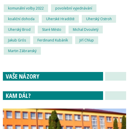
komunální volby 2022
povolební vyjednávání
koaliční dohoda
Uherské Hradiště
Uherský Ostroh
Uherský Brod
Staré Město
Michal Dvouletý
Jakub Grós
Ferdinand Kubáník
Jiří Chlup
Martin Zábranský
VAŠE NÁZORY
KAM DÁL?