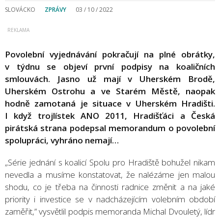
SLOVÁCKO
ZPRÁVY
03 / 10 / 2022
Povolební vyjednávání pokračují na plné obrátky,
v týdnu se objeví první podpisy na koaličních
smlouvách. Jasno už mají v Uherském Brodě,
Uherském Ostrohu a ve Starém Městě, naopak
hodně zamotaná je situace v Uherském Hradišti.
I když trojlístek ANO 2011, Hradišťáci a Česká
pirátská strana podepsal memorandum o povolební
spolupráci, vyhráno nemají…
„Série jednání s koalicí Spolu pro Hradiště bohužel nikam
nevedla a musíme konstatovat, že nalézáme jen malou
shodu, co je třeba na činnosti radnice změnit a na jaké
priority i investice se v nadcházejícím volebním období
zaměřit,” vysvětlil podpis memoranda Michal Dvouletý, lídr