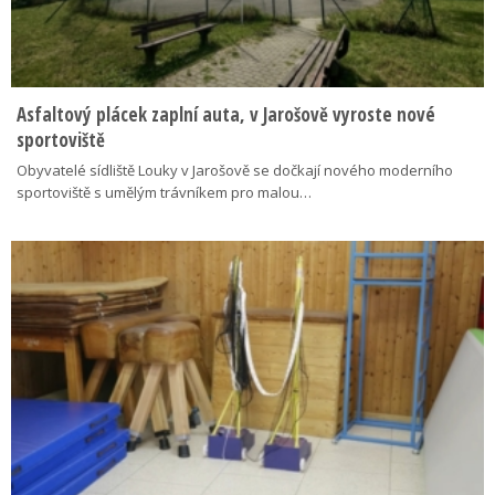
Asfaltový plácek zaplní auta, v Jarošově vyroste nové
sportoviště
Obyvatelé sídliště Louky v Jarošově se dočkají nového moderního
sportoviště s umělým trávníkem pro malou…