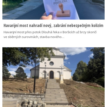
Havarijní most nahradí nový, zabrání nebezpečným kolizím
Havarijní most přes potok Dlouhá řeka v Boršicích už brzy skončí
ve sběrných surovinách, stavba nového…