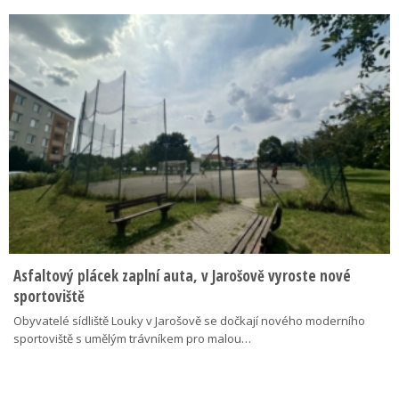
Asfaltový plácek zaplní auta, v Jarošově vyroste nové
sportoviště
Obyvatelé sídliště Louky v Jarošově se dočkají nového moderního
sportoviště s umělým trávníkem pro malou…