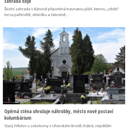
zahrada ožije
Školní zahrada v Bánově připomíná travnatou pláň, kterou „zdobí“
torza pařeniště, skleníku a žalostně…
Opěrná stěna ohrožuje náhrobky, město nově postaví
kolumbárium
Starý hřbitov u sokolovny v Uherském Brodě chátrá, největším