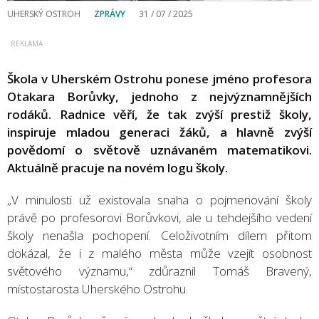
UHERSKÝ OSTROH
ZPRÁVY
31 / 07 / 2025
Škola v Uherském Ostrohu ponese jméno profesora
Otakara Borůvky, jednoho z nejvýznamnějších
rodáků. Radnice věří, že tak zvýší prestiž školy,
inspiruje mladou generaci žáků, a hlavně zvýší
povědomí o světově uznávaném matematikovi.
Aktuálně pracuje na novém logu školy.
„V minulosti už existovala snaha o pojmenování školy
právě po profesorovi Borůvkovi, ale u tehdejšího vedení
školy nenašla pochopení. Celoživotním dílem přitom
dokázal, že i z malého města může vzejít osobnost
světového významu,“ zdůraznil Tomáš Bravený,
místostarosta Uherského Ostrohu.