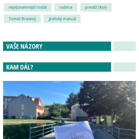
nejvýznamnější rodák
radnice
prestiž školy
Tomáš Bravený
grafický manuál
VAŠE NÁZORY
KAM DÁL?