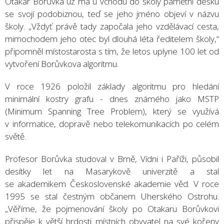
Otakar Borůvka už má u vchodu do školy pamětní desku
se svojí podobiznou, teď se jeho jméno objeví v názvu
školy. „Vždyť právě tady započala jeho vzdělávací cesta,
mimochodem jeho otec byl dlouhá léta ředitelem školy,“
připomněl místostarosta s tím, že letos uplyne 100 let od
vytvoření Borůvkova algoritmu.
V roce 1926 položil základy algoritmu pro hledání
minimální kostry grafu - dnes známého jako MSTP
(Minimum Spanning Tree Problem), který se využívá
v informatice, dopravě nebo telekomunikacích po celém
světě.
Profesor Borůvka studoval v Brně, Vídni i Paříži, působil
desítky let na Masarykově univerzitě a stal
se akademikem Československé akademie věd. V roce
1995 se stal čestným občanem Uherského Ostrohu.
„Věříme, že pojmenování školy po Otakaru Borůvkovi
přispěje k větší hrdosti místních obyvatel na své kořeny