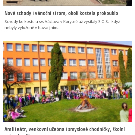
Nové schody i vánoční strom, okolí kostela prokouklo
Schody ke kostelu sv. Václava v Korytné už vysílaly S.O.S. I když
nebyly vyloženě v havarijním…
Amfiteátr, venkovní učebna i smyslové chodníčky, školní