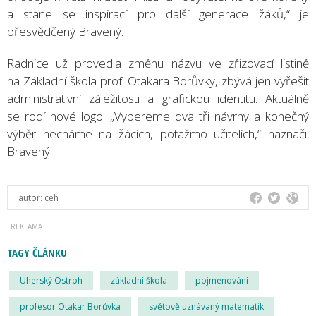
a stane se inspirací pro další generace žáků,“ je
přesvědčený Bravený.
Radnice už provedla změnu názvu ve zřizovací listině
na Základní škola prof. Otakara Borůvky, zbývá jen vyřešit
administrativní záležitosti a grafickou identitu. Aktuálně
se rodí nové logo. „Vybereme dva tři návrhy a konečný
výběr necháme na žácích, potažmo učitelích,“ naznačil
Bravený.
autor:
ceh
TAGY ČLÁNKU
Uherský Ostroh
základní škola
pojmenování
profesor Otakar Borůvka
světově uznávaný matematik