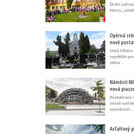
Školní zahra
kterou „zdobí
Opěrná stě
nově posta
Starý hřbito
největším pr
stěna…
Náměstí Mír
nová piazz
Revitalizace 
Veselí nad M
stavebních…
Asfaltový p