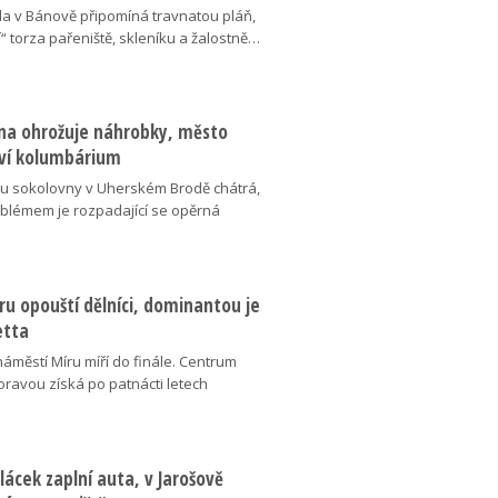
da v Bánově připomíná travnatou pláň,
“ torza pařeniště, skleníku a žalostně…
na ohrožuje náhrobky, město
ví kolumbárium
v u sokolovny v Uherském Brodě chátrá,
oblémem je rozpadající se opěrná
u opouští dělníci, dominantou je
etta
náměstí Míru míří do finále. Centrum
oravou získá po patnácti letech
lácek zaplní auta, v Jarošově