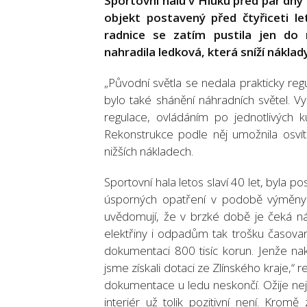
Sportovní halu v Hluku před pár dny o
objekt postavený před čtyřiceti le
radnice se zatím pustila jen do 
nahradila ledková, která sníží náklad
„Původní světla se nedala prakticky regul
bylo také shánění náhradních světel. V
regulace, ovládáním po jednotlivých k
Rekonstrukce podle něj umožnila osvíti
nižších nákladech.
Sportovní hala letos slaví 40 let, byla p
úsporných opatření v podobě výměny o
uvědomují, že v brzké době je čeká ná
elektřiny i odpadům tak trošku časova
dokumentaci 800 tisíc korun. Jenže na
jsme získali dotaci ze Zlínského kraje,“
dokumentace u ledu neskončí. Ožije nej
interiér už tolik pozitivní není. Kro