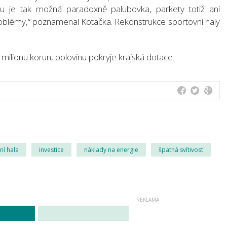
avu je tak možná paradoxně palubovka, parkety totiž ani
problémy,“ poznamenal Kotačka. Rekonstrukce sportovní haly
milionu korun, polovinu pokryje krajská dotace.
ní hala
investice
náklady na energie
špatná svítivost