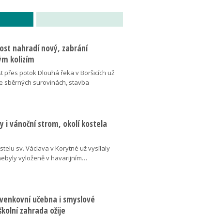
ost nahradí nový, zabrání
m kolizím
t přes potok Dlouhá řeka v Boršicích už
ve sběrných surovinách, stavba
 i vánoční strom, okolí kostela
telu sv. Václava v Korytné už vysílaly
 nebyly vyloženě v havarijním…
 venkovní učebna i smyslové
školní zahrada ožije