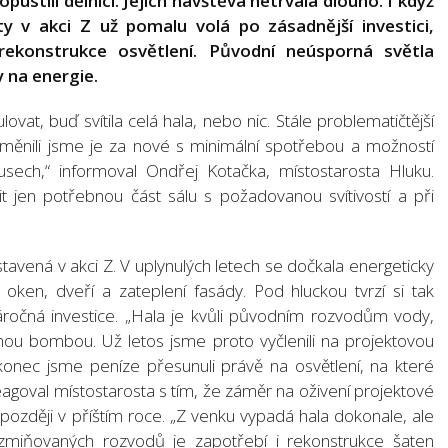
pustili dělníci. Jejich návštěva netrvala dlouho. I když
ty v akci Z už pomalu volá po zásadnější investici,
rekonstrukce osvětlení. Původní neúsporná světla
y na energie.
ovat, buď svítila celá hala, nebo nic. Stále problematičtější
yměnili jsme je za nové s minimální spotřebou a možností
usech,“ informoval Ondřej Kotačka, místostarosta Hluku.
t jen potřebnou část sálu s požadovanou svítivostí a při
ostavená v akci Z. V uplynulých letech se dočkala energeticky
ken, dveří a zateplení fasády. Pod hluckou tvrzí si tak
ročná investice. „Hala je kvůli původním rozvodům vody,
nou bombou. Už letos jsme proto vyčlenili na projektovou
konec jsme peníze přesunuli právě na osvětlení, na které
 reagoval místostarosta s tím, že záměr na oživení projektové
později v příštím roce. „Z venku vypadá hala dokonale, ale
mě zmiňovaných rozvodů je zapotřebí i rekonstrukce šaten