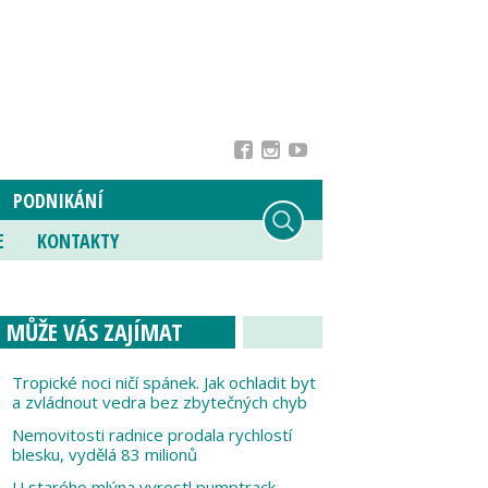
PODNIKÁNÍ
E
KONTAKTY
MŮŽE VÁS ZAJÍMAT
Tropické noci ničí spánek. Jak ochladit byt
a zvládnout vedra bez zbytečných chyb
Nemovitosti radnice prodala rychlostí
blesku, vydělá 83 milionů
U starého mlýna vyrostl pumptrack,