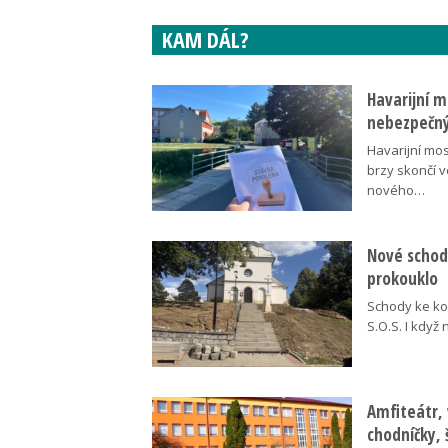
KAM DÁL?
Havarijní m
nebezpečný
Havarijní mos
brzy skončí 
nového…
Nové schody
prokouklo
Schody ke kos
S.O.S. I když
Amfiteátr,
chodníčky, 