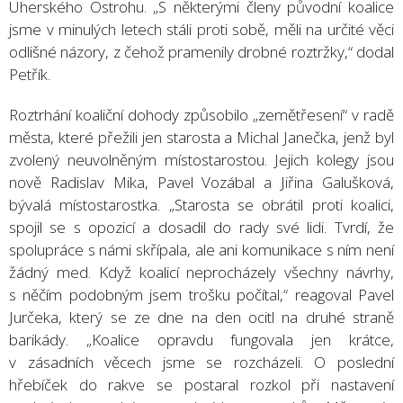
Uherského Ostrohu. „S některými členy původní koalice
jsme v minulých letech stáli proti sobě, měli na určité věci
odlišné názory, z čehož pramenily drobné roztržky,“ dodal
Petřík.
Roztrhání koaliční dohody způsobilo „zemětřesení“ v radě
města, které přežili jen starosta a Michal Janečka, jenž byl
zvolený neuvolněným místostarostou. Jejich kolegy jsou
nově Radislav Mika, Pavel Vozábal a Jiřina Galušková,
bývalá místostarostka. „Starosta se obrátil proti koalici,
spojil se s opozicí a dosadil do rady své lidi. Tvrdí, že
spolupráce s námi skřípala, ale ani komunikace s ním není
žádný med. Když koalicí neprocházely všechny návrhy,
s něčím podobným jsem trošku počítal,“ reagoval Pavel
Jurčeka, který se ze dne na den ocitl na druhé straně
barikády. „Koalice opravdu fungovala jen krátce,
v zásadních věcech jsme se rozcházeli. O poslední
hřebíček do rakve se postaral rozkol při nastavení