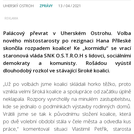
UHERSKÝ OSTROH
ZPRÁVY
13 / 04 / 2021
Palácový převrat v Uherském Ostrohu. Volba
nového místostarosty po rezignaci Hana Příleské
skončila rozpadem koalice! Ke „kormidlu“ se vrací
staronová vláda SNK O.S.T.R.O.H s lidovci, sociálními
demokraty a komunisty. Rošádou vyústil
dlouhodobý rozkol ve stávající široké koalici.
„Už po volbách jsme koalici skládali horko těžko, proto
vznikla velmi široká koalice a spolupráce od začátku úplně
neklapala. Rozpory vyvrcholily na minulém zastupitelstvu,
kde se jednalo o podmínkách výstavby rodinných domů.
Vrátili jsme se tak k původnímu složení koalice, která
po dvě volební období stála v čele města a odvedla kus
práce,“ komentoval situaci Vlastimil Petřík, starosta