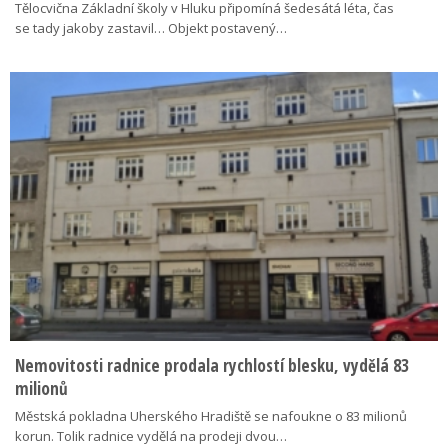
Tělocvična Základní školy v Hluku připomíná šedesátá léta, čas
se tady jakoby zastavil… Objekt postavený…
Nemovitosti radnice prodala rychlostí blesku, vydělá 83
milionů
Městská pokladna Uherského Hradiště se nafoukne o 83 milionů
korun. Tolik radnice vydělá na prodeji dvou…