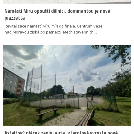
Náměstí Míru opouští dělníci, dominantou je nová
piazzetta
Revitalizace náměstí Míru míří do finále. Centrum Veselí
nad Moravou získá po patnácti letech stavebních…
Asfaltový plácek zaplní auta, v Jarošově vyroste nové