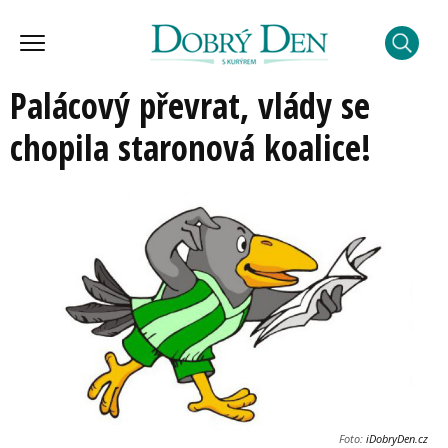
Palácový převrat, vlády se
chopila staronová koalice!
Foto:
iDobryDen.cz