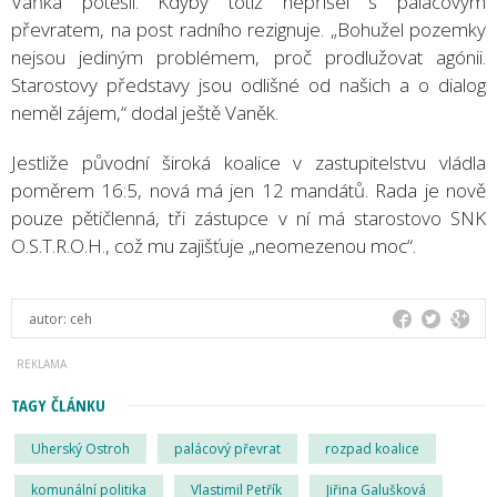
Vaňka potěšil. Kdyby totiž nepřišel s palácovým
převratem, na post radního rezignuje. „Bohužel pozemky
nejsou jediným problémem, proč prodlužovat agónii.
Starostovy představy jsou odlišné od našich a o dialog
neměl zájem,“ dodal ještě Vaněk.
Jestliže původní široká koalice v zastupitelstvu vládla
poměrem 16:5, nová má jen 12 mandátů. Rada je nově
pouze pětičlenná, tři zástupce v ní má starostovo SNK
O.S.T.R.O.H., což mu zajišťuje „neomezenou moc“.
autor:
ceh
TAGY ČLÁNKU
Uherský Ostroh
palácový převrat
rozpad koalice
komunální politika
Vlastimil Petřík
Jiřina Galušková