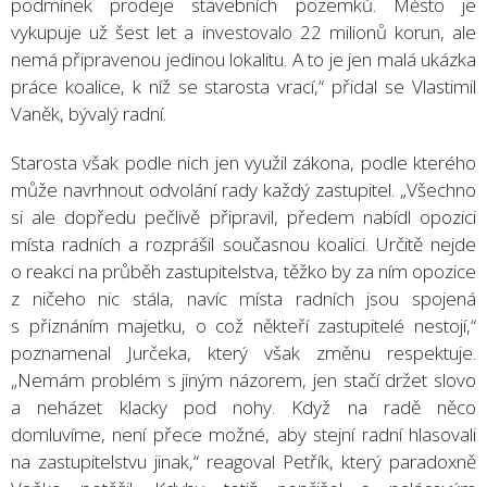
podmínek prodeje stavebních pozemků. Město je
vykupuje už šest let a investovalo 22 milionů korun, ale
nemá připravenou jedinou lokalitu. A to je jen malá ukázka
práce koalice, k níž se starosta vrací,“ přidal se Vlastimil
Vaněk, bývalý radní.
Starosta však podle nich jen využil zákona, podle kterého
může navrhnout odvolání rady každý zastupitel. „Všechno
si ale dopředu pečlivě připravil, předem nabídl opozici
místa radních a rozprášil současnou koalici. Určitě nejde
o reakci na průběh zastupitelstva, těžko by za ním opozice
z ničeho nic stála, navíc místa radních jsou spojená
s přiznáním majetku, o což někteří zastupitelé nestojí,“
poznamenal Jurčeka, který však změnu respektuje.
„Nemám problém s jiným názorem, jen stačí držet slovo
a neházet klacky pod nohy. Když na radě něco
domluvíme, není přece možné, aby stejní radní hlasovali
na zastupitelstvu jinak,“ reagoval Petřík, který paradoxně