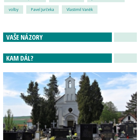
volby
Pavel Jurčeka
Vlastimil Vaněk
VAŠE NÁZORY
KAM DÁL?