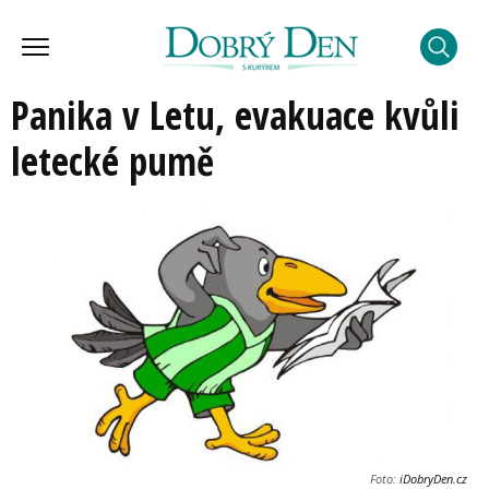
Panika v Letu, evakuace kvůli
letecké pumě
Foto:
iDobryDen.cz