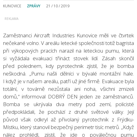
KUNOVICE
ZPRÁVY
21 / 10 / 2019
Zaměstnanci Aircraft Industries Kunovice měli ve čtvrtek
nečekané volno. V areálu letecké společnosti totiž bagrista
při výkopových pracích narazil na leteckou pumu, která
si vyžádala evakuaci třináct stovek lidí. Zásah skončil
před polednem, kdy pyrotechnik zjistil, že je bomba
neškodná. „Pumu našli dělníci v bývalé montážní hale.
I když je v našem areálu, patří už jiné firmě. Evakuace byla
totální, v továrně nezůstala ani noha, všichni zmizeli
domů,“ informoval DOBRÝ DEN jeden ze zaměstnanců.
Bomba se ukrývala dva metry pod zemí, policisté
předpokládali, že pochází z druhé světové války. Její
původ však odkryl až přivolaný pyrotechnik z Frýdku-
Místku, který stanovil bezpečný perimetr tisíc metrů. „Když
nález prohlédl, zjistil, že jde o poválečnou pumu