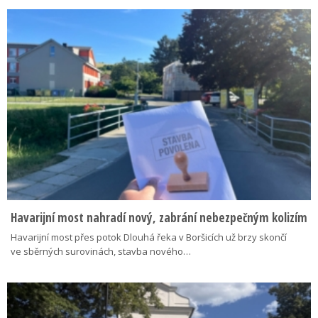
Havarijní most nahradí nový, zabrání nebezpečným kolizím
Havarijní most přes potok Dlouhá řeka v Boršicích už brzy skončí
ve sběrných surovinách, stavba nového…