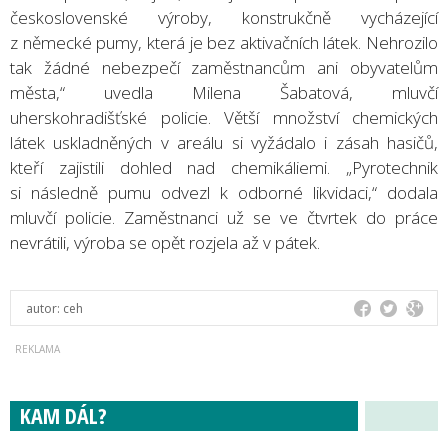
československé výroby, konstrukčně vycházející
z německé pumy, která je bez aktivačních látek. Nehrozilo
tak žádné nebezpečí zaměstnancům ani obyvatelům
města,“ uvedla Milena Šabatová, mluvčí
uherskohradišťské policie. Větší množství chemických
látek uskladněných v areálu si vyžádalo i zásah hasičů,
kteří zajistili dohled nad chemikáliemi. „Pyrotechnik
si následně pumu odvezl k odborné likvidaci,“ dodala
mluvčí policie. Zaměstnanci už se ve čtvrtek do práce
nevrátili, výroba se opět rozjela až v pátek.
autor:
ceh
KAM DÁL?