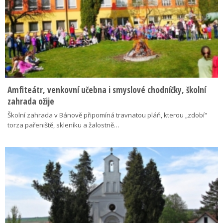
Amfiteátr, venkovní učebna i smyslové chodníčky, školní
zahrada ožije
Školní zahrada v Bánově připomíná travnatou pláň, kterou „zdobí“
torza pařeniště, skleníku a žalostně…