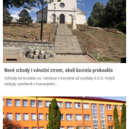
Nové schody i vánoční strom, okolí kostela prokouklo
Schody ke kostelu sv. Václava v Korytné už vysílaly S.O.S. I když
nebyly vyloženě v havarijním…