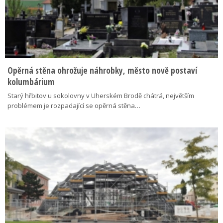
Opěrná stěna ohrožuje náhrobky, město nově postaví
kolumbárium
Starý hřbitov u sokolovny v Uherském Brodě chátrá, největším
problémem je rozpadající se opěrná stěna…