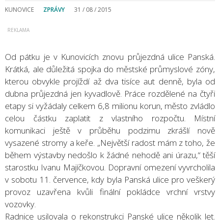
KUNOVICE
ZPRÁVY
31 / 08 / 2015
Od pátku je v Kunovicích znovu průjezdná ulice Panská.
Krátká, ale důležitá spojka do městské průmyslové zóny,
kterou obvykle projíždí až dva tisíce aut denně, byla od
dubna průjezdná jen kyvadlově. Práce rozdělené na čtyři
etapy si vyžádaly celkem 6,8 milionu korun, město zvládlo
celou částku zaplatit z vlastního rozpočtu. Místní
komunikaci ještě v průběhu podzimu zkrášlí nově
vysazené stromy a keře. „Největší radost mám z toho, že
během výstavby nedošlo k žádné nehodě ani úrazu,“ těší
starostku Ivanu Majíčkovou. Dopravní omezení vyvrcholila
v sobotu 11. července, kdy byla Panská ulice pro veškerý
provoz uzavřena kvůli finální pokládce vrchní vrstvy
vozovky.
Radnice usilovala o rekonstrukci Panské ulice několik let.