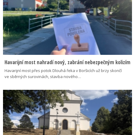
Havarijní most nahradí nový, zabrání nebezpečným kolizím
Havarijní most přes potok Dlouhá řeka v Boršicích už brzy skončí
ve sběrných surovinách, stavba nového…