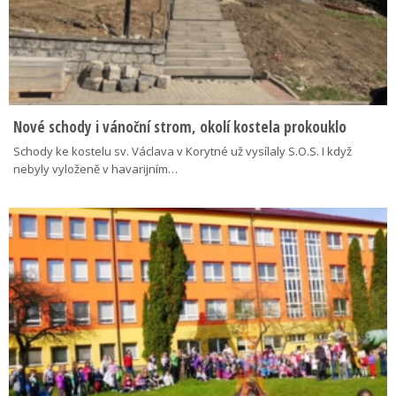
Nové schody i vánoční strom, okolí kostela prokouklo
Schody ke kostelu sv. Václava v Korytné už vysílaly S.O.S. I když
nebyly vyloženě v havarijním…