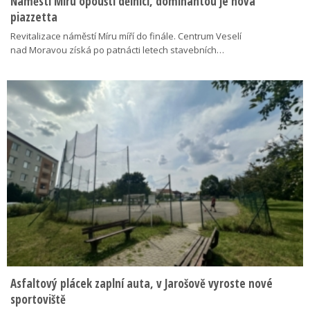
Náměstí Míru opouští dělníci, dominantou je nová
piazzetta
Revitalizace náměstí Míru míří do finále. Centrum Veselí
nad Moravou získá po patnácti letech stavebních…
Asfaltový plácek zaplní auta, v Jarošově vyroste nové
sportoviště