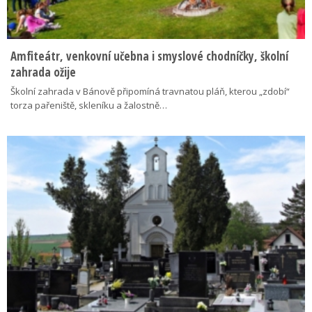
Amfiteátr, venkovní učebna i smyslové chodníčky, školní
zahrada ožije
Školní zahrada v Bánově připomíná travnatou pláň, kterou „zdobí“
torza pařeniště, skleníku a žalostně…