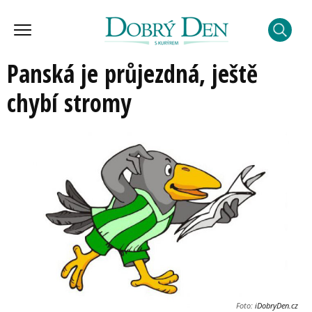
Panská je průjezdná, ještě
chybí stromy
Foto:
iDobryDen.cz